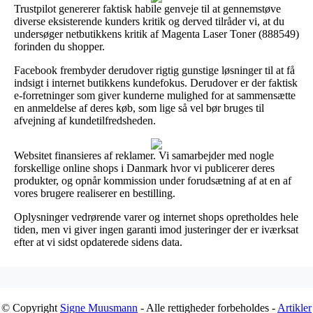
Trustpilot genererer faktisk habile genveje til at gennemstøve
diverse eksisterende kunders kritik og derved tilråder vi, at du
undersøger netbutikkens kritik af Magenta Laser Toner (888549)
forinden du shopper.
Facebook frembyder derudover rigtig gunstige løsninger til at få
indsigt i internet butikkens kundefokus. Derudover er der faktisk
e-forretninger som giver kunderne mulighed for at sammensætte
en anmeldelse af deres køb, som lige så vel bør bruges til
afvejning af kundetilfredsheden.
Websitet finansieres af reklamer. Vi samarbejder med nogle
forskellige online shops i Danmark hvor vi publicerer deres
produkter, og opnår kommission under forudsætning af at en af
vores brugere realiserer en bestilling.
Oplysninger vedrørende varer og internet shops opretholdes hele
tiden, men vi giver ingen garanti imod justeringer der er iværksat
efter at vi sidst opdaterede sidens data.
© Copyright
Signe Muusmann
- Alle rettigheder forbeholdes -
Artikler