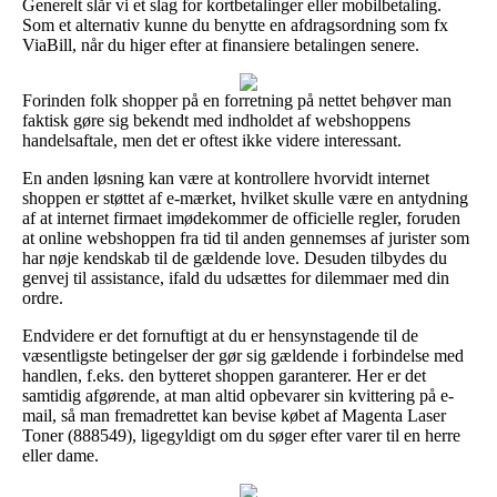
Generelt slår vi et slag for kortbetalinger eller mobilbetaling.
Som et alternativ kunne du benytte en afdragsordning som fx
ViaBill, når du higer efter at finansiere betalingen senere.
Forinden folk shopper på en forretning på nettet behøver man
faktisk gøre sig bekendt med indholdet af webshoppens
handelsaftale, men det er oftest ikke videre interessant.
En anden løsning kan være at kontrollere hvorvidt internet
shoppen er støttet af e-mærket, hvilket skulle være en antydning
af at internet firmaet imødekommer de officielle regler, foruden
at online webshoppen fra tid til anden gennemses af jurister som
har nøje kendskab til de gældende love. Desuden tilbydes du
genvej til assistance, ifald du udsættes for dilemmaer med din
ordre.
Endvidere er det fornuftigt at du er hensynstagende til de
væsentligste betingelser der gør sig gældende i forbindelse med
handlen, f.eks. den bytteret shoppen garanterer. Her er det
samtidig afgørende, at man altid opbevarer sin kvittering på e-
mail, så man fremadrettet kan bevise købet af Magenta Laser
Toner (888549), ligegyldigt om du søger efter varer til en herre
eller dame.