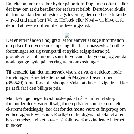
Enkelte online selskaber byder på portofri fragt, men oftest stiller
det krav om at du bestiller for et fastsat beløb. Derudover skulle
du foretrække den billigste slags levering, der i de fleste tilfælde
– hvad end man bor i Vejle, Holbæk eller Nivå – vil blive at få
dem til at levere ordren til et udleveringssted.
Det er efterhånden i høj grad let for enhver at søge information
om priser fra diverse netshops, og til tak har massevis af online
forretninger set sig tvunget til at trykke salgspriserne på
produkterne – til juniorer, samt til voksne – betydeligt, og endda
nogle gange byde på levering uden omkostninger.
Til gengæld kan det immervæk vise sig nyttigt at tjekke nogle
forretninger på nettet efter rabat på Magenta Laser Toner
(888549) forud for at du shopper, sådan at du er usvigeligt sikker
på at få fat i den billigste pris.
Man bør lige meget hvad huske på, at når en internet shop
forhandler deres varer til salg for en pris der kan ses som helt
ekstremt fordelagtig, bør det for det meste være et fingerpeg om
en bedragerisk webshop. Kortkøb er heldigvis indbefattet af en
bestemmelse, hvilket passer på folk overfor svindlende internet
butikker.