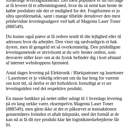
forskellige leveringsmodeller. Det mest populære er nu om dage
at få leveret til et afhentningssted, hvor du så nemt kan hente de
købte produkter når der er mulighed for det. Fragtformen er jo
ultra uproblematisk, samt i mange tilfælde derudover den mest
prisbevidste leveringsudgave ved køb af Magenta Laser Toner
(888549).
Du kunne også prøve at få ordren sendt til din lejlighed eller til
adressen hvor du arbejder. Den viser sig sædvanligvis et hak
dyrere, men til gengæld ret så overkommelig. Den prisbilligste
leveringsmetode er utvivlsomt at du selv henter ordren, som
desværre stiller krav om at du fysisk befinder dig i kort afstand
af internet webshoppens hjemsted.
Antal dages levering på Elektronik / Blækpatroner og lasertoner
/ Lasertoner er jo virkelig relevant om du har brug for varerne
om kort tid, så derfor er det forholdsvis fornuftigt at vi ser
leveringstiden ved det respektive produkt.
En masse butikker på nettet stiller udsigt til 1 hverdags levering
på en lang række varer, eksempelvis Magenta Laser Toner
(888549), men glem ikke at det er påkrævet at transaktionen
gennemføres forinden et aftalt tidspunkt, med det formål at de
kan nå at få dit nye produkt klar før logistikmedarbejderne får
fri.