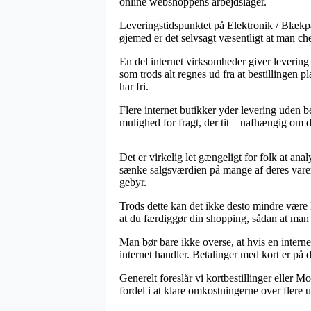
online webshoppens arbejdslager.
Leveringstidspunktet på Elektronik / Blækpat
øjemed er det selvsagt væsentligt at man ch
En del internet virksomheder giver leveri
som trods alt regnes ud fra at bestillingen p
har fri.
Flere internet butikker yder levering uden be
mulighed for fragt, der tit – uafhængig om d
Det er virkelig let gængeligt for folk at ana
sænke salgsværdien på mange af deres varer
gebyr.
Trods dette kan det ikke desto mindre være
at du færdiggør din shopping, sådan at man er
Man bør bare ikke overse, at hvis en internet
internet handler. Betalinger med kort er på
Generelt foreslår vi kortbestillinger eller 
fordel i at klare omkostningerne over flere u