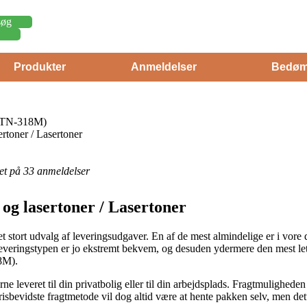
søg
Produkter
Anmeldelser
Bedøm
 TN-318M)
rtoner / Lasertoner
eret på 33 anmeldelser
og lasertoner / Lasertoner
et stort udvalg af leveringsudgaver. En af de mest almindelige er i vor
. Leveringstypen er jo ekstremt bekvem, og desuden ydermere den mest l
8M).
ne leveret til din privatbolig eller til din arbejdsplads. Fragtmulighede
isbevidste fragtmetode vil dog altid være at hente pakken selv, men dett