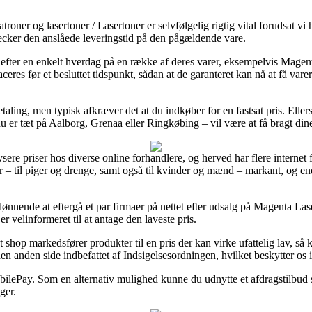
roner og lasertoner / Lasertoner er selvfølgelig rigtig vital forudsat v
ecker den anslåede leveringstid på den pågældende vare.
ng efter en enkelt hverdag på en række af deres varer, eksempelvis M
laceres før et besluttet tidspunkt, sådan at de garanteret kan nå at få va
taling, men typisk afkræver det at du indkøber for en fastsat pris. Ellers
u er tæt på Aalborg, Grenaa eller Ringkøbing – vil være at få bragt dine 
lysere priser hos diverse online forhandlere, og herved har flere internet
 – til piger og drenge, samt også til kvinder og mænd – markant, og e
 lønnende at eftergå et par firmaer på nettet efter udsalg på Magent
 velinformeret til at antage den laveste pris.
 shop markedsfører produkter til en pris der kan virke ufattelig lav, så 
 den anden side indbefattet af Indsigelsesordningen, hvilket beskytter o
MobilePay. Som en alternativ mulighed kunne du udnytte et afdragstilbud
ger.