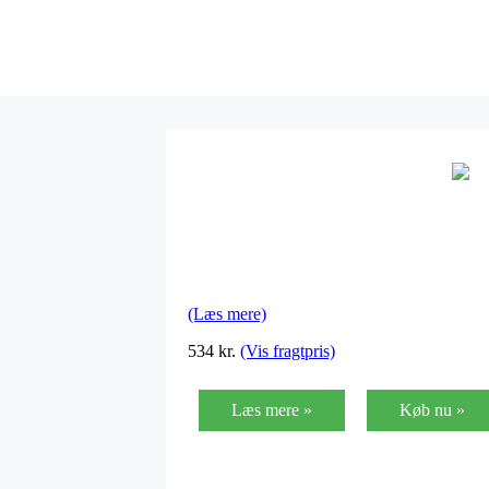
(Læs mere)
534 kr.
(Vis fragtpris)
Læs mere »
Køb nu »