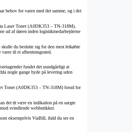
i har behov for varen med det samme, og i det
agenta Laser Toner (A0DK353 – TN-318M),
rerne ud af døren inden logistikmedarbejderne
 skulle du beslutte sig for den mest letkøbte
varer til et afhentningssted.
 foretagender fundet det uundgåeligt at
ndda nogle gange byde på levering uden
a Laser Toner (A0DK353 – TN-318M) forud for
kan det tit være en indikation på en uægte
s imod svindlende webbutikker.
 som eksempelvis ViaBill, ifald du ser en