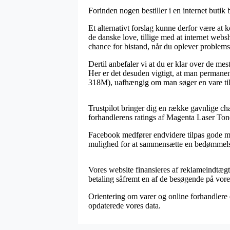
Forinden nogen bestiller i en internet butik b
Et alternativt forslag kunne derfor være at ko
de danske love, tillige med at internet we
chance for bistand, når du oplever problemst
Dertil anbefaler vi at du er klar over de mes
Her er det desuden vigtigt, at man permane
318M), uafhængig om man søger en vare til 
Trustpilot bringer dig en række gavnlige cha
forhandlerens ratings af Magenta Laser T
Facebook medfører endvidere tilpas gode muli
mulighed for at sammensætte en bedømmelse a
Vores website finansieres af reklameindtægte
betaling såfremt en af de besøgende på vore
Orientering om varer og online forhandlere 
opdaterede vores data.