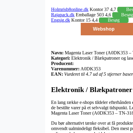
Holmrisb8online.dk
Kontor 37 4,7
Be
Rajapack.dk
Emballage 503 4,6
Besøg
Engsig.dk
Kontor 15 4,4
Besøg
Webshop
Navn:
Magenta Laser Toner (A0DK353 –
Kategori:
Elektronik / Blækpatroner og lase
Producent:
Varenummer:
A0DK353
EAN:
Vurderet til 4.7 ud af 5 stjerner bas
Elektronik / Blækpatroner 
En lang række e-shops tildeler efterhånden 
de bestilte varer på et selvvalgt tidspunkt
Magenta Laser Toner (A0DK353 – TN-31
Du bør alternativt tænke over at få produkter
omvendt ualmindeligt fleksibel. Den mest pr