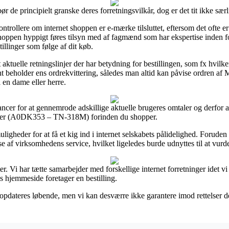
ør de principielt granske deres forretningsvilkår, dog er det tit ikke særl
ntrollere om internet shoppen er e-mærke tilsluttet, eftersom det ofte er 
bshoppen hyppigt føres tilsyn med af fagmænd som har ekspertise inden 
illinger som følge af dit køb.
t aktuelle retningslinjer der har betydning for bestillingen, som fx hvil
nt beholder ens ordrekvittering, således man altid kan påvise ordren
en dame eller herre.
ncer for at gennemrode adskillige aktuelle brugeres omtaler og derfor a
oner (A0DK353 – TN-318M) forinden du shopper.
gheder for at få et kig ind i internet selskabets pålidelighed. Foruden 
f virksomhedens service, hvilket ligeledes burde udnyttes til at vurder
r. Vi har tætte samarbejder med forskellige internet forretninger idet v
s hjemmeside foretager en bestilling.
opdateres løbende, men vi kan desværre ikke garantere imod rettelser der