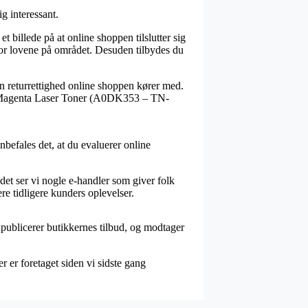
ig interessant.
et billede på at online shoppen tilslutter sig
for lovene på området. Desuden tilbydes du
ken returrettighed online shoppen kører med.
 af Magenta Laser Toner (A0DK353 – TN-
nbefales det, at du evaluerer online
det ser vi nogle e-handler som giver folk
e tidligere kunders oplevelser.
i publicerer butikkernes tilbud, og modtager
 er foretaget siden vi sidste gang