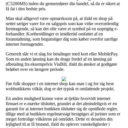
(C5200MS) inden du gennemfører din handel, så du er sikret at
få fat i den bedste pris.
Man skal alligevel være opmærksom på, at ifald en shop på
nettet sælger varer for en salgspris som kan virke overordentlig
fremragende, så kan det ofte være et symbol på en uoprigtig e-
forhandler. Kortbestillinger er imidlertid omfattet af en
foranstaltning, som begunstiger dig som køber overfor uærlige
internet foretagender.
Generelt slår vi et slag for betalinger med kort eller MobilePay.
Som en anden løsning kan du drage fordel af en løsning på
afbetaling fra eksempelvis ViaBill, ifald du ønsker at godtgøre
beløbet over en længere periode.
Før folk shopper i en internet shop kan man i og for sig bese
webbutikkens vilkår, dog er det typisk et omfattende projekt.
En anden mulighed kunne være at tjekke hvorvidt internet
firmaet er e-mærke tilsluttet, grundet at det almindeligvis er en
garanti for at internet butikken tilslutter sig de opstillede regler,
tillige med at butikken regelmæssigt besigtiges af jurister som er
meget fortrolige vilkårene på området. Dette er desuden din
lejlighed til at få bistand, ifald du oplever vanskeligheder i