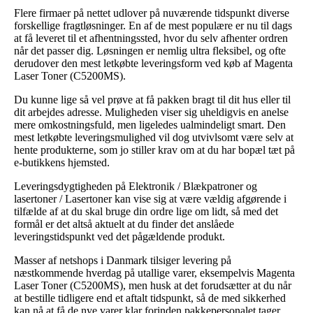
Flere firmaer på nettet udlover på nuværende tidspunkt diverse
forskellige fragtløsninger. En af de mest populære er nu til dags
at få leveret til et afhentningssted, hvor du selv afhenter ordren
når det passer dig. Løsningen er nemlig ultra fleksibel, og ofte
derudover den mest letkøbte leveringsform ved køb af Magenta
Laser Toner (C5200MS).
Du kunne lige så vel prøve at få pakken bragt til dit hus eller til
dit arbejdes adresse. Muligheden viser sig uheldigvis en anelse
mere omkostningsfuld, men ligeledes ualmindeligt smart. Den
mest letkøbte leveringsmulighed vil dog utvivlsomt være selv at
hente produkterne, som jo stiller krav om at du har bopæl tæt på
e-butikkens hjemsted.
Leveringsdygtigheden på Elektronik / Blækpatroner og
lasertoner / Lasertoner kan vise sig at være vældig afgørende i
tilfælde af at du skal bruge din ordre lige om lidt, så med det
formål er det altså aktuelt at du finder det anslåede
leveringstidspunkt ved det pågældende produkt.
Masser af netshops i Danmark tilsiger levering på
næstkommende hverdag på utallige varer, eksempelvis Magenta
Laser Toner (C5200MS), men husk at det forudsætter at du når
at bestille tidligere end et aftalt tidspunkt, så de med sikkerhed
kan nå at få de nye varer klar forinden pakkepersonalet tager