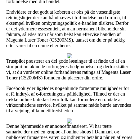
forbindelse med din handel.
Endvidere er det godt at køberen er obs på de væsentligste
retningslinjer der kan håndhæves i forbindelse med ordren, til
eksempel hvilken ombytningspolitik e-handlen tilsikrer. Derfor
er det ydermere essesentielt, at man permanent bibeholder sin
faktura, således man når som helst kan eftervise handlen af
Magenta Laser Toner (C5200MS), uanset om du er på udkig
efter varer til en dame eller herre.
Trustpilot præsterer en del gode løsninger til at finde ud af en
stor portion aktuelle forbrugeres bedømmelser og derfor støtter
vi, at du vurderer online forhandlerens ratings af Magenta Laser
Toner (C5200MS) forinden du placerer din ordre.
Facebook yder ligeledes nogenlunde fornemme muligheder for
at få indtryk af e-forretningens pålidelighed. Tilmed er der en
række online butikker hvor folk kan formulere en omtale af
virksomhedens service, hvilket på samme måde burde anvendes
til afvejning af kundetilfredsheden.
Denne hjemmeside er annoncefinansieret. Vi har tætte
samarbejder med en gruppe af online shops i Danmark og
publicerer firmaernes varer, og indhenter betaling når en af vores