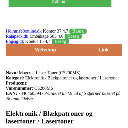
Køb nu »
Holmrisb8online.dk
Kontor 37 4,7
Besøg
Rajapack.dk
Emballage 503 4,6
Besøg
Engsig.dk
Kontor 15 4,4
Besøg
Webshop
Link
Navn:
Magenta Laser Toner (C5200MS)
Kategori:
Elektronik / Blækpatroner og lasertoner / Lasertoner
Producent:
Varenummer:
C5200MS
EAN:
734646039475
Vurderet til 4.9 ud af 5 stjerner baseret på
28 anmeldelser
Elektronik / Blækpatroner og
lasertoner / Lasertoner