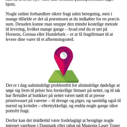
hjem.
Nogle online forhandlere sikrer fragt uden beregning, men i
mange tilfælde er det så præmissen at du indkøber for en præcis
sum. Desuden kunne man snuppe den mindst kostelige metode
til levering, hvilket mange gange – hvad end du er tæt på
Horsens, Grenaa eller Humlebæk – er at få fragtfirmaet til at
levere dine varer til et afhentningssted.
Det er i dag ualmindeligt problemfrit for almindelige dødelige at
søge sig frem til priser hos forskellige firmaer på nettet, og til tak
har flertallet af butikker på nettet været nødt til at presse
prisniveauet på varerne – til drenge og piger, og samtidig også til
mænd og kvinder – eftertrykkeligt, og endda nogle gange sikre
portofri fragt.
Derfor kan det imidlertid være fordelagtigt at besigtige nogle
internet varehuse i Danmark efter rabat på Magenta Laser Toner