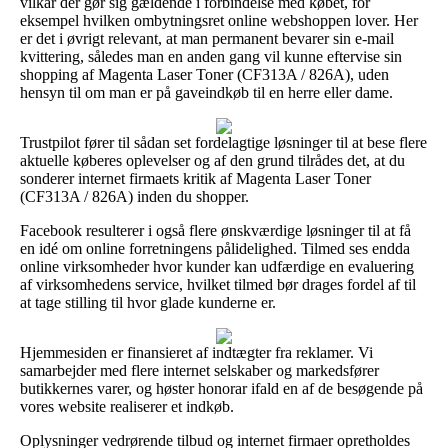
vilkår der gør sig gældende i forbindelse med købet, for
eksempel hvilken ombytningsret online webshoppen lover. Her
er det i øvrigt relevant, at man permanent bevarer sin e-mail
kvittering, således man en anden gang vil kunne eftervise sin
shopping af Magenta Laser Toner (CF313A / 826A), uden
hensyn til om man er på gaveindkøb til en herre eller dame.
Trustpilot fører til sådan set fordelagtige løsninger til at bese flere
aktuelle køberes oplevelser og af den grund tilrådes det, at du
sonderer internet firmaets kritik af Magenta Laser Toner
(CF313A / 826A) inden du shopper.
Facebook resulterer i også flere ønskværdige løsninger til at få
en idé om online forretningens pålidelighed. Tilmed ses endda
online virksomheder hvor kunder kan udfærdige en evaluering
af virksomhedens service, hvilket tilmed bør drages fordel af til
at tage stilling til hvor glade kunderne er.
Hjemmesiden er finansieret af indtægter fra reklamer. Vi
samarbejder med flere internet selskaber og markedsfører
butikkernes varer, og høster honorar ifald en af de besøgende på
vores website realiserer et indkøb.
Oplysninger vedrørende tilbud og internet firmaer opretholdes