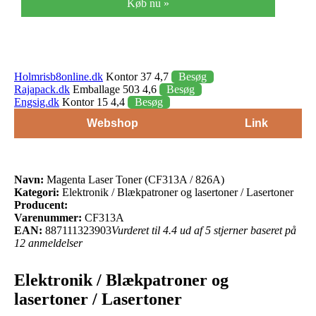
Køb nu »
Holmrisb8online.dk
Kontor 37 4,7
Besøg
Rajapack.dk
Emballage 503 4,6
Besøg
Engsig.dk
Kontor 15 4,4
Besøg
Webshop
Link
Navn:
Magenta Laser Toner (CF313A / 826A)
Kategori:
Elektronik / Blækpatroner og lasertoner / Lasertoner
Producent:
Varenummer:
CF313A
EAN:
887111323903
Vurderet til 4.4 ud af 5 stjerner baseret på
12 anmeldelser
Elektronik / Blækpatroner og
lasertoner / Lasertoner