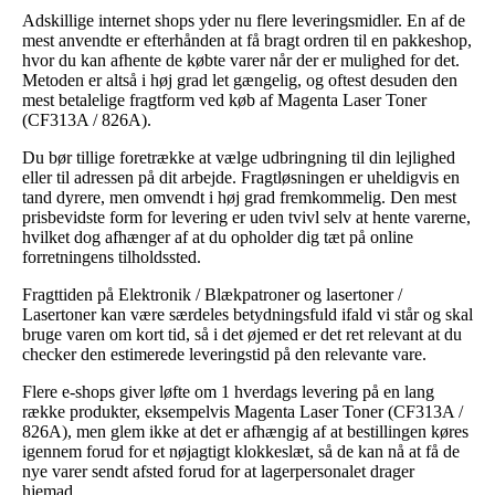
Adskillige internet shops yder nu flere leveringsmidler. En af de
mest anvendte er efterhånden at få bragt ordren til en pakkeshop,
hvor du kan afhente de købte varer når der er mulighed for det.
Metoden er altså i høj grad let gængelig, og oftest desuden den
mest betalelige fragtform ved køb af Magenta Laser Toner
(CF313A / 826A).
Du bør tillige foretrække at vælge udbringning til din lejlighed
eller til adressen på dit arbejde. Fragtløsningen er uheldigvis en
tand dyrere, men omvendt i høj grad fremkommelig. Den mest
prisbevidste form for levering er uden tvivl selv at hente varerne,
hvilket dog afhænger af at du opholder dig tæt på online
forretningens tilholdssted.
Fragttiden på Elektronik / Blækpatroner og lasertoner /
Lasertoner kan være særdeles betydningsfuld ifald vi står og skal
bruge varen om kort tid, så i det øjemed er det ret relevant at du
checker den estimerede leveringstid på den relevante vare.
Flere e-shops giver løfte om 1 hverdags levering på en lang
række produkter, eksempelvis Magenta Laser Toner (CF313A /
826A), men glem ikke at det er afhængig af at bestillingen køres
igennem forud for et nøjagtigt klokkeslæt, så de kan nå at få de
nye varer sendt afsted forud for at lagerpersonalet drager
hjemad.