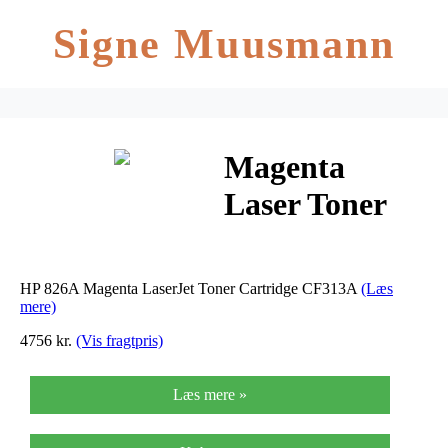
Signe Muusmann
Magenta
Laser Toner
(CF313A /
826A)
HP 826A Magenta LaserJet Toner Cartridge CF313A
(Læs
mere)
4756 kr.
(Vis fragtpris)
Læs mere »