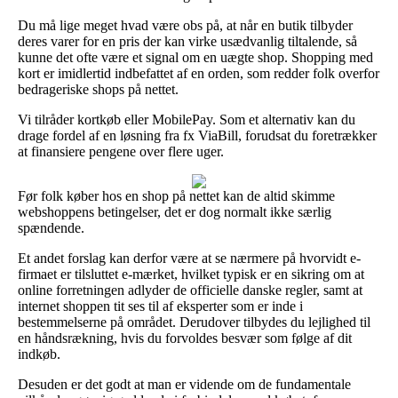
Du må lige meget hvad være obs på, at når en butik tilbyder
deres varer for en pris der kan virke usædvanlig tiltalende, så
kunne det ofte være et signal om en uægte shop. Shopping med
kort er imidlertid indbefattet af en orden, som redder folk overfor
bedrageriske shops på nettet.
Vi tilråder kortkøb eller MobilePay. Som et alternativ kan du
drage fordel af en løsning fra fx ViaBill, forudsat du foretrækker
at finansiere pengene over flere uger.
Før folk køber hos en shop på nettet kan de altid skimme
webshoppens betingelser, det er dog normalt ikke særlig
spændende.
Et andet forslag kan derfor være at se nærmere på hvorvidt e-
firmaet er tilsluttet e-mærket, hvilket typisk er en sikring om at
online forretningen adlyder de officielle danske regler, samt at
internet shoppen tit ses til af eksperter som er inde i
bestemmelserne på området. Derudover tilbydes du lejlighed til
en håndsrækning, hvis du forvoldes besvær som følge af dit
indkøb.
Desuden er det godt at man er vidende om de fundamentale