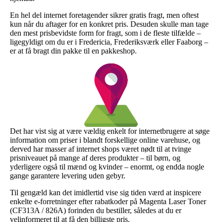
En hel del internet foretagender sikrer gratis fragt, men oftest
kun når du aftager for en konkret pris. Desuden skulle man tage
den mest prisbevidste form for fragt, som i de fleste tilfælde –
ligegyldigt om du er i Fredericia, Frederiksværk eller Faaborg –
er at få bragt din pakke til en pakkeshop.
Det har vist sig at være vældig enkelt for internetbrugere at søge
information om priser i blandt forskellige online varehuse, og
derved har masser af internet shops været nødt til at tvinge
prisniveauet på mange af deres produkter – til børn, og
yderligere også til mænd og kvinder – enormt, og endda nogle
gange garantere levering uden gebyr.
Til gengæld kan det imidlertid vise sig tiden værd at inspicere
enkelte e-forretninger efter rabatkoder på Magenta Laser Toner
(CF313A / 826A) forinden du bestiller, således at du er
velinformeret til at få den billigste pris.