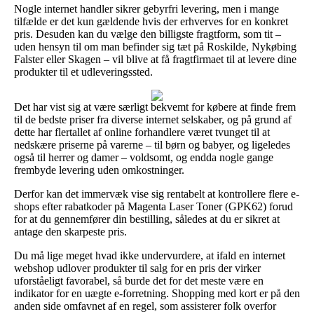
Nogle internet handler sikrer gebyrfri levering, men i mange
tilfælde er det kun gældende hvis der erhverves for en konkret
pris. Desuden kan du vælge den billigste fragtform, som tit –
uden hensyn til om man befinder sig tæt på Roskilde, Nykøbing
Falster eller Skagen – vil blive at få fragtfirmaet til at levere dine
produkter til et udleveringssted.
Det har vist sig at være særligt bekvemt for købere at finde frem
til de bedste priser fra diverse internet selskaber, og på grund af
dette har flertallet af online forhandlere været tvunget til at
nedskære priserne på varerne – til børn og babyer, og ligeledes
også til herrer og damer – voldsomt, og endda nogle gange
frembyde levering uden omkostninger.
Derfor kan det immervæk vise sig rentabelt at kontrollere flere e-
shops efter rabatkoder på Magenta Laser Toner (GPK62) forud
for at du gennemfører din bestilling, således at du er sikret at
antage den skarpeste pris.
Du må lige meget hvad ikke undervurdere, at ifald en internet
webshop udlover produkter til salg for en pris der virker
uforståeligt favorabel, så burde det for det meste være en
indikator for en uægte e-forretning. Shopping med kort er på den
anden side omfavnet af en regel, som assisterer folk overfor