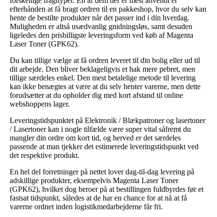
forskellige fragttyper. En af dem der er mest anvendt er
efterhånden at få bragt ordren til en pakkeshop, hvor du selv kan
hente de bestilte produkter når det passer ind i din hverdag.
Muligheden er altså usædvanlig gnidningsløs, samt desuden
ligeledes den prisbilligste leveringsform ved køb af Magenta
Laser Toner (GPK62).
Du kan tillige vælge at få ordren leveret til din bolig eller ud til
dit arbejde. Den bliver beklageligvis et hak mere pebret, men
tillige særdeles enkel. Den mest betalelige metode til levering
kan ikke benægtes at være at du selv henter varerne, men dette
forudsætter at du opholder dig med kort afstand til online
webshoppens lager.
Leveringstidspunktet på Elektronik / Blækpatroner og lasertoner
/ Lasertoner kan i nogle tilfælde være super vital såfremt du
mangler din ordre om kort tid, og herved er det særdeles
passende at man tjekker det estimerede leveringstidspunkt ved
det respektive produkt.
En hel del forretninger på nettet lover dag-til-dag levering på
adskillige produkter, eksempelvis Magenta Laser Toner
(GPK62), hvilket dog beroer på at bestillingen fuldbyrdes før et
fastsat tidspunkt, således at de har en chance for at nå at få
varerne ordnet inden logistikmedarbejderne får fri.