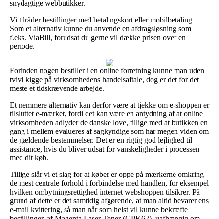
snydagtige webbutikker.
Vi tilråder bestillinger med betalingskort eller mobilbetaling.
Som et alternativ kunne du anvende en afdragsløsning som
f.eks. ViaBill, forudsat du gerne vil dække prisen over en
periode.
Forinden nogen bestiller i en online forretning kunne man uden
tvivl kigge på virksomhedens handelsaftale, dog er det for det
meste et tidskrævende arbejde.
Et nemmere alternativ kan derfor være at tjekke om e-shoppen er
tilsluttet e-mærket, fordi det kan være en antydning af at online
virksomheden adlyder de danske love, tillige med at butikken en
gang i mellem evalueres af sagkyndige som har megen viden om
de gældende bestemmelser. Det er en rigtig god lejlighed til
assistance, hvis du bliver udsat for vanskeligheder i processen
med dit køb.
Tillige slår vi et slag for at køber er oppe på mærkerne omkring
de mest centrale forhold i forbindelse med handlen, for eksempel
hvilken ombytningsrettighed internet webshoppen tilsikrer. På
grund af dette er det samtidig afgørende, at man altid bevarer ens
e-mail kvittering, så man når som helst vil kunne bekræfte
bestillingen af Magenta Laser Toner (GPK62), uafhængig om