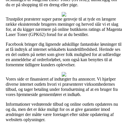
du er på shopping til en dreng eller pige.
Trustpilot præsterer super pæne genveje til at tyde en længere
række eksisterende brugeres meninger og herved slår vi et slag
for, at du kigger nærmere på online butikkens ratings af Magenta
Laser Toner (GPK62) forud for at du bestiller.
Facebook bringer dig lignende adskillige fantastiske løsninger til
at få indtryk af internet selskabets kundetilfredshed. Herinde ses
en del outlets på nettet som giver folk mulighed for at udfærdige
en anmeldelse af ordreforløbet, som også kan benyttes til at
fornemme tidligere kunders oplevelser.
Vores side er finansieret af indtægter fra annoncer. Vi hjælper
diverse internet outlets hvori vi præsenterer virksomhedernes
tilbud, og tager betaling under forudsætning af at en bruger fra
vores hjemmeside gennemfører et indkøb.
Informationer vedrørende tilbud og online outlets opdateres nu
og da, men det er ikke muligt for os at give garantier imod
ændringer der måtte være foretaget efter sidste opdatering af
websitets oplysninger.