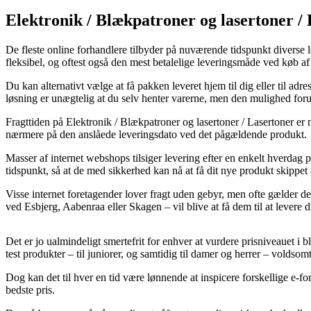
Elektronik / Blækpatroner og lasertoner /
De fleste online forhandlere tilbyder på nuværende tidspunkt diverse l
fleksibel, og oftest også den mest betalelige leveringsmåde ved kø
Du kan alternativt vælge at få pakken leveret hjem til dig eller til a
løsning er unægtelig at du selv henter varerne, men den mulighed foruds
Fragttiden på Elektronik / Blækpatroner og lasertoner / Lasertoner er 
nærmere på den anslåede leveringsdato ved det pågældende produkt.
Masser af internet webshops tilsiger levering efter en enkelt hverda
tidspunkt, så at de med sikkerhed kan nå at få dit nye produkt skippet a
Visse internet foretagender lover fragt uden gebyr, men ofte gælder de
ved Esbjerg, Aabenraa eller Skagen – vil blive at få dem til at levere 
Det er jo ualmindeligt smertefrit for enhver at vurdere prisniveauet i bl
test produkter – til juniorer, og samtidig til damer og herrer – voldsom
Dog kan det til hver en tid være lønnende at inspicere forskellige e-
bedste pris.