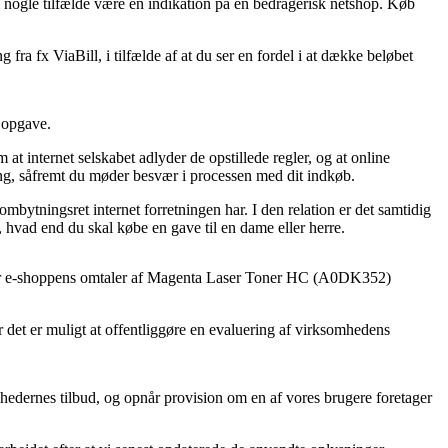
 i nogle tilfælde være en indikation på en bedragerisk netshop. Køb
ra fx ViaBill, i tilfælde af at du ser en fordel i at dække beløbet
e opgave.
t internet selskabet adlyder de opstillede regler, og at online
ng, såfremt du møder besvær i processen med dit indkøb.
bytningsret internet forretningen har. I den relation er det samtidig
hvad end du skal købe en gave til en dame eller herre.
msøger e-shoppens omtaler af Magenta Laser Toner HC (A0DK352)
 det er muligt at offentliggøre en evaluering af virksomhedens
omhedernes tilbud, og opnår provision om en af vores brugere foretager