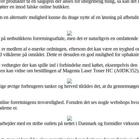
 produkter til en salgspris der anses for ubegribelig billig, så kan det
tøtter en imod falske online butikker.
en alternativ mulighed kunne du drage nytte af en løsning på afbetaling f
på netbutikkens forretningsaftale, men det er naturligvis en omfattend
n er medlem af e-mærke ordningen, eftersom det kan være en tryghed om a
med vilkårene på området. Dette er desuden en god mulighed for opbakni
edtægter der kan spille ind i forbindelse med købet, eksempelvis den om
tiden kan vidne om bestillingen af Magenta Laser Toner HC (A0DK352), 
skellige øvrige forbrugeres tanker og herved tilrådes det, at du genne
online forretningens troværdighed. Foruden det ses nogle webshops hvor
nderne er.
amarbejder med en stribe outlets på nettet i Danmark og formidler virks