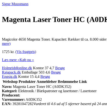
Signe Muusmann
Magenta Laser Toner HC (A0D
Magicolor 4650 Magenta Toner. Kapacitet: Rækker til ca. 8.000 si
mere)
1725 kr.
(Vis fragtpris)
Læs mere »
Køb nu »
Holmrisb8online.dk
Kontor 37 4,7
Besøg
Rajapack.dk
Emballage 503 4,6
Besøg
Engsig.dk
Kontor 15 4,4
Besøg
Webshop
Produkter
Anmeldelser
Bedømmelse
Link
Navn:
Magenta Laser Toner HC (A0DK352)
Kategori:
Elektronik / Blækpatroner og lasertoner / Lasertoner
Producent:
Varenummer:
A0DK352
EAN:
39281047282
Vurderet til 4.6 ud af 5 stjerner baseret på 24 an