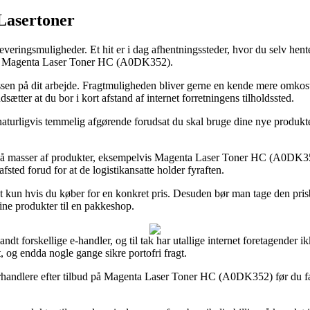
 Lasertoner
everingsmuligheder. Et hit er i dag afhentningssteder, hvor du selv hente
b af Magenta Laser Toner HC (A0DK352).
dressen på dit arbejde. Fragtmuligheden bliver gerne en kende mere omko
ætter at du bor i kort afstand af internet forretningens tilholdssted.
naturligvis temmelig afgørende forudsat du skal bruge dine nye produkter
g på masser af produkter, eksempelvis Magenta Laser Toner HC (A0DK352)
fsted forud for at de logistikansatte holder fyraften.
t kun hvis du køber for en konkret pris. Desuden bør man tage den prisbi
dine produkter til en pakkeshop.
andt forskellige e-handler, og til tak har utallige internet foretagender i
t, og endda nogle gange sikre portofri fragt.
forhandlere efter tilbud på Magenta Laser Toner HC (A0DK352) før du fæ