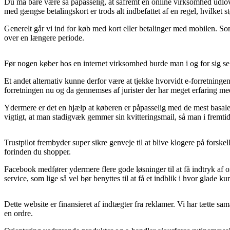
Du må bare være så påpasselig, at såfremt en online virksomhed udlover
med gængse betalingskort er trods alt indbefattet af en regel, hvilket s
Generelt går vi ind for køb med kort eller betalinger med mobilen. Som 
over en længere periode.
Før nogen køber hos en internet virksomhed burde man i og for sig se 
Et andet alternativ kunne derfor være at tjekke hvorvidt e-forretninge
forretningen nu og da gennemses af jurister der har meget erfaring 
Ydermere er det en hjælp at køberen er påpasselig med de mest basale v
vigtigt, at man stadigvæk gemmer sin kvitteringsmail, så man i frem
Trustpilot frembyder super sikre genveje til at blive klogere på for
forinden du shopper.
Facebook medfører ydermere flere gode løsninger til at få indtryk af 
service, som lige så vel bør benyttes til at få et indblik i hvor glade ku
Dette website er finansieret af indtægter fra reklamer. Vi har tætte s
en ordre.