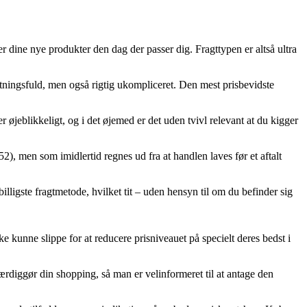
r dine nye produkter den dag der passer dig. Fragttypen er altså ultra
stningsfuld, men også rigtig ukompliceret. Den mest prisbevidste
 øjeblikkeligt, og i det øjemed er det uden tvivl relevant at du kigger
, men som imidlertid regnes ud fra at handlen laves før et aftalt
lligste fragtmetode, hvilket tit – uden hensyn til om du befinder sig
kke kunne slippe for at reducere prisniveauet på specielt deres bedst i
rdiggør din shopping, så man er velinformeret til at antage den