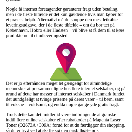
Nogle få internet foretagender garanterer fragt uden betaling,
men i de fleste tilfælde er det kun gældende hvis man køber for
et præcist beløb. Alternativt må du snuppe den mest letkøbte
leveringsudgave, der i de fleste tilfælde – om du bor tæt på
København, Hobro eller Hadsten – vil blive at få dem til at køre
produkterne til et udleveringssted.
Det er jo efterhånden meget let gængeligt for almindelige
mennesker at prissammenligne hos flere internet selskaber, og på
grund af dette har masser af internet selskaber i Danmark fundet
det uundgåeligt at tvinge priserne på deres varer – til børn, samt
til voksne – voldsomt, og endda nogle gange yde gratis fragt.
Trods dette kan det imidlertid være indbringende at granske
indtil flere online selskaber efter rabatkoder på Magenta Laser
Toner (Q2673A / 309A) forud for at du færdiggør din shopping,
så du er tryg ved at skaffe sig den prisbilligste pris.