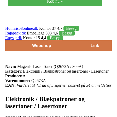
Køb nu »
Holmrisb8online.dk
Kontor 37 4,7
Besøg
Rajapack.dk
Emballage 503 4,6
Besøg
Engsig.dk
Kontor 15 4,4
Besøg
Webshop
Link
Navn:
Magenta Laser Toner (Q2673A / 309A)
Kategori:
Elektronik / Blækpatroner og lasertoner / Lasertoner
Producent:
Varenummer:
Q2673A
EAN:
Vurderet til 4.1 ud af 5 stjerner baseret på 34 anmeldelser
Elektronik / Blækpatroner og
lasertoner / Lasertoner