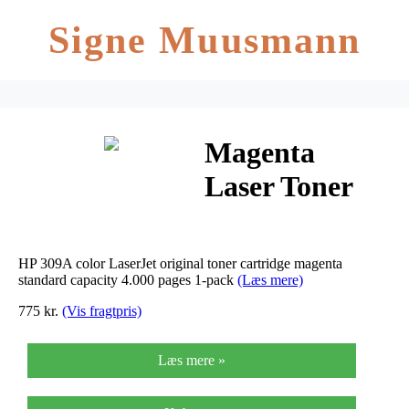
Signe Muusmann
Magenta
Laser Toner
(Q2673A /
309A)
HP 309A color LaserJet original toner cartridge magenta
standard capacity 4.000 pages 1-pack
(Læs mere)
775 kr.
(Vis fragtpris)
Læs mere »