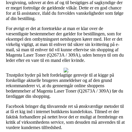
lovgivning, udover at den af og til besigtiges af sagkyndige der
er meget fortrolige de gældende vilkår. Dette er en god chance
for at få assistance, ifald du forvoldes vanskeligheder som følge
af din bestilling.
For øvrigt er det at foretrække at man er klar over de
væsentligste bestemmelser der gælder for bestillingen, som for
eksempel den ombytningsret netshoppen kører med. Her er det
virkelig vigtigt, at man til enhver tid sikrer sin kvittering på e-
mail, så man til enhver tid vil kunne eftervise sin shopping af
Magenta Laser Toner (Q2673A / 309A), uden hensyn til om du
leder efter en vare til en mand eller kvinde.
Trustpilot byder på helt fordelagtige genveje til at kigge på
forskellige aktuelle brugeres anmeldelser og af den grund
rekommanderer vi, at du gennemgår online shoppens
bedømmelser af Magenta Laser Toner (Q2673A / 309A) før du
færdiggør din shopping.
Facebook bringer dig tilsvarende ret så ønskværdige metoder til
at få et kig ind i internet butikkens kundefokus. Tilmed er der
faktisk forhandlere på nettet hvor det er muligt at frembringe en
kritik af virksomhedens service, som desuden må anvendes til at
vurdere kundernes tilfredshed.