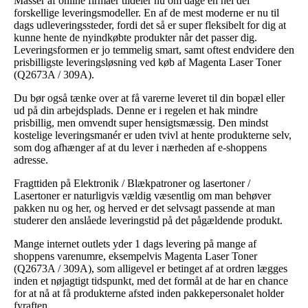
Masser af online firmaer tildeler nu om dage en hel del
forskellige leveringsmodeller. En af de mest moderne er nu til
dags udleveringssteder, fordi det så er super fleksibelt for dig at
kunne hente de nyindkøbte produkter når det passer dig.
Leveringsformen er jo temmelig smart, samt oftest endvidere den
prisbilligste leveringsløsning ved køb af Magenta Laser Toner
(Q2673A / 309A).
Du bør også tænke over at få varerne leveret til din bopæl eller
ud på din arbejdsplads. Denne er i regelen et hak mindre
prisbillig, men omvendt super hensigtsmæssig. Den mindst
kostelige leveringsmanér er uden tvivl at hente produkterne selv,
som dog afhænger af at du lever i nærheden af e-shoppens
adresse.
Fragttiden på Elektronik / Blækpatroner og lasertoner /
Lasertoner er naturligvis vældig væsentlig om man behøver
pakken nu og her, og herved er det selvsagt passende at man
studerer den anslåede leveringstid på det pågældende produkt.
Mange internet outlets yder 1 dags levering på mange af
shoppens varenumre, eksempelvis Magenta Laser Toner
(Q2673A / 309A), som alligevel er betinget af at ordren lægges
inden et nøjagtigt tidspunkt, med det formål at de har en chance
for at nå at få produkterne afsted inden pakkepersonalet holder
fyraften.