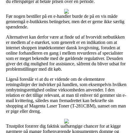
du efterspørger at betale prisen over en periode.
Før nogen bestiller på en e-handler burde de på en vis måde
gennemgå e-butikkens betingelser, men det er gerne ikke særlig
spændende.
Alternativet kan derfor være at finde ud af hvorvidt netbutikken
er medlem af e-mærket, som generelt er en indikation om at
internet shoppen imødekommer dansk lovgivning, foruden at
online forhandleren en gang i mellem revurderes af specialister
som er meget bekendte med de gældende regulativer. Desuden
giver det dig mulighed for assistance, såfremt du bliver udsat for
problemstillinger med dit køb.
Ligeså foreslår vi at du er vidende om de elementære
retningslinjer der indvirker på handlen, som eksempelvis hvilken
ombytningsrettighed online virksomheden anvender. I den
relation er det tillige relevant, at man til enhver tid gemmer sin e-
mail kvittering, således man fremadrettet kan bekræfte sin
shopping af Magenta Laser Toner (T-281CBM), uanset om man
er pige eller dreng.
Trustpilot forærer dig faktisk uafhængige chancer for at kigge
nærmere på mange forhenværende konsumenters domme og