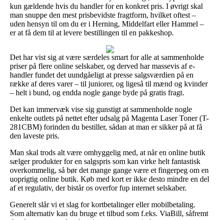
kun gældende hvis du handler for en konkret pris. I øvrigt skal
man snuppe den mest prisbevidste fragtform, hvilket oftest –
uden hensyn til om du er i Herning, Middelfart eller Hammel –
er at få dem til at levere bestillingen til en pakkeshop.
Det har vist sig at være særdeles smart for alle at sammenholde
priser på flere online selskaber, og derved har massevis af e-
handler fundet det uundgåeligt at presse salgsværdien på en
række af deres varer – til juniorer, og ligeså til mænd og kvinder
– helt i bund, og endda nogle gange byde på gratis fragt.
Det kan immervæk vise sig gunstigt at sammenholde nogle
enkelte outlets på nettet efter udsalg på Magenta Laser Toner (T-
281CBM) forinden du bestiller, sådan at man er sikker på at få
den laveste pris.
Man skal trods alt være omhyggelig med, at når en online butik
sælger produkter for en salgspris som kan virke helt fantastisk
overkommelig, så bør det mange gange være et fingerpeg om en
uoprigtig online butik. Køb med kort er ikke desto mindre en del
af et regulativ, der bistår os overfor fup internet selskaber.
Generelt slår vi et slag for kortbetalinger eller mobilbetaling.
Som alternativ kan du bruge et tilbud som f.eks. ViaBill, såfremt