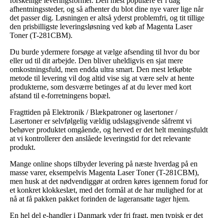
forskellige leveringsformer. Den mest populære er i dag
afhentningssteder, og så afhenter du blot dine nye varer lige når
det passer dig. Løsningen er altså yderst problemfri, og tit tillige
den prisbilligste leveringsløsning ved køb af Magenta Laser
Toner (T-281CBM).
Du burde ydermere forsøge at vælge afsending til hvor du bor
eller ud til dit arbejde. Den bliver uheldigvis en sjat mere
omkostningsfuld, men endda ultra smart. Den mest letkøbte
metode til levering vil dog altid vise sig at være selv at hente
produkterne, som desværre betinges af at du lever med kort
afstand til e-forretningens bopæl.
Fragttiden på Elektronik / Blækpatroner og lasertoner /
Lasertoner er selvfølgelig vældig udslagsgivende såfremt vi
behøver produktet omgående, og herved er det helt meningsfuldt
at vi kontrollerer den anslåede leveringstid for det relevante
produkt.
Mange online shops tilbyder levering på næste hverdag på en
masse varer, eksempelvis Magenta Laser Toner (T-281CBM),
men husk at det nødvendiggør at ordren køres igennem forud for
et konkret klokkeslæt, med det formål at de har mulighed for at
nå at få pakken pakket forinden de lageransatte tager hjem.
En hel del e-handler i Danmark yder fri fragt, men typisk er det