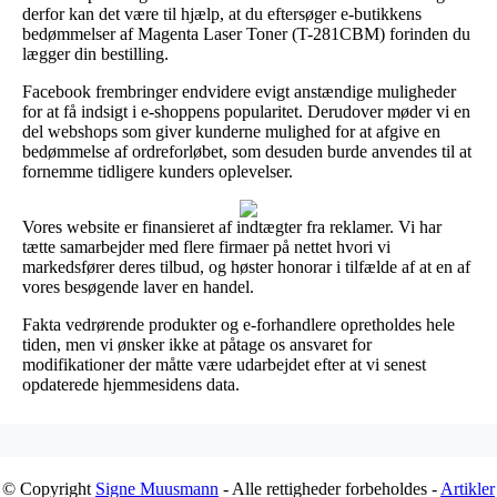
derfor kan det være til hjælp, at du eftersøger e-butikkens
bedømmelser af Magenta Laser Toner (T-281CBM) forinden du
lægger din bestilling.
Facebook frembringer endvidere evigt anstændige muligheder
for at få indsigt i e-shoppens popularitet. Derudover møder vi en
del webshops som giver kunderne mulighed for at afgive en
bedømmelse af ordreforløbet, som desuden burde anvendes til at
fornemme tidligere kunders oplevelser.
Vores website er finansieret af indtægter fra reklamer. Vi har
tætte samarbejder med flere firmaer på nettet hvori vi
markedsfører deres tilbud, og høster honorar i tilfælde af at en af
vores besøgende laver en handel.
Fakta vedrørende produkter og e-forhandlere opretholdes hele
tiden, men vi ønsker ikke at påtage os ansvaret for
modifikationer der måtte være udarbejdet efter at vi senest
opdaterede hjemmesidens data.
© Copyright
Signe Muusmann
- Alle rettigheder forbeholdes -
Artikler