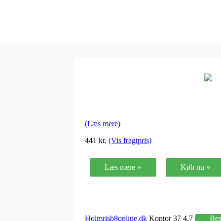
(Læs mere)
441 kr.
(Vis fragtpris)
Læs mere »
Køb nu »
Holmrisb8online.dk
Kontor 37 4,7
Be