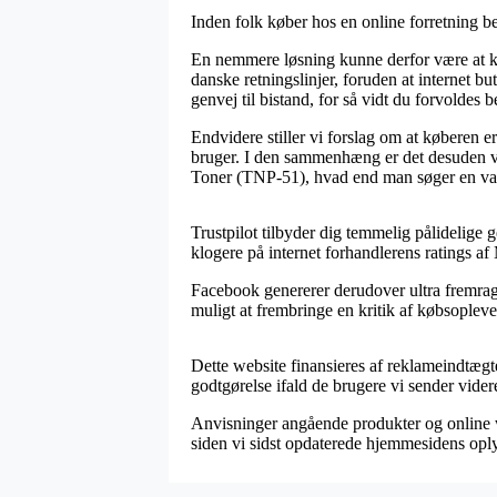
Inden folk køber hos en online forretning 
En nemmere løsning kunne derfor være at kont
danske retningslinjer, foruden at internet b
genvej til bistand, for så vidt du forvoldes
Endvidere stiller vi forslag om at køberen 
bruger. I den sammenhæng er det desuden vigt
Toner (TNP-51), hvad end man søger en vare
Trustpilot tilbyder dig temmelig pålidelige
klogere på internet forhandlerens ratings a
Facebook genererer derudover ultra fremrage
muligt at frembringe en kritik af købsoplevel
Dette website finansieres af reklameindtægt
godtgørelse ifald de brugere vi sender vide
Anvisninger angående produkter og online w
siden vi sidst opdaterede hjemmesidens opl