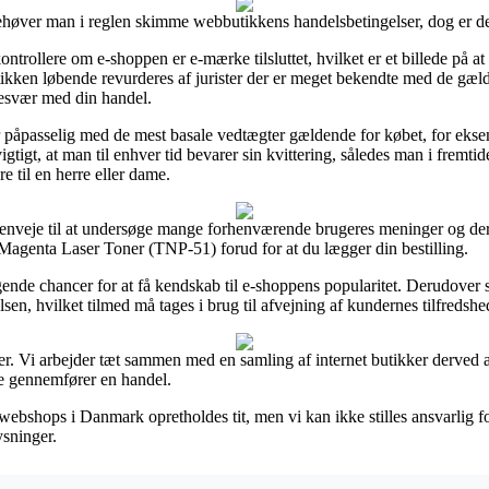
behøver man i reglen skimme webbutikkens handelsbetingelser, dog er d
rollere om e-shoppen er e-mærke tilsluttet, hvilket er et billede på at o
utikken løbende revurderes af jurister der er meget bekendte med de gæld
 besvær med din handel.
er påpasselig med de mest basale vedtægter gældende for købet, for eks
igt, at man til enhver tid bevarer sin kvittering, således man i fremti
 til en herre eller dame.
 genveje til at undersøge mange forhenværende brugeres meninger og derf
f Magenta Laser Toner (TNP-51) forud for at du lægger din bestilling.
nde chancer for at få kendskab til e-shoppens popularitet. Derudover s
sen, hvilket tilmed må tages i brug til afvejning af kundernes tilfredshe
er. Vi arbejder tæt sammen med en samling af internet butikker derved a
re gennemfører en handel.
ebshops i Danmark opretholdes tit, men vi kan ikke stilles ansvarlig f
ysninger.