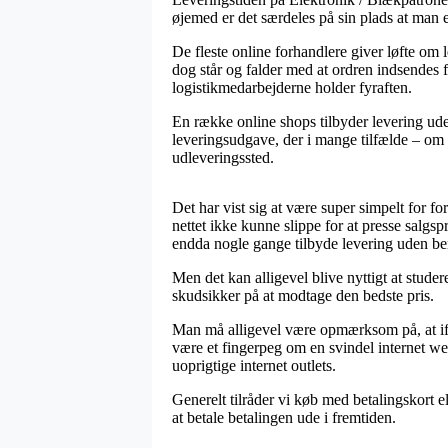
øjemed er det særdeles på sin plads at man 
De fleste online forhandlere giver løfte om
dog står og falder med at ordren indsendes fo
logistikmedarbejderne holder fyraften.
En række online shops tilbyder levering uden
leveringsudgave, der i mange tilfælde – om m
udleveringssted.
Det har vist sig at være super simpelt for fo
nettet ikke kunne slippe for at presse salgs
endda nogle gange tilbyde levering uden be
Men det kan alligevel blive nyttigt at stude
skudsikker på at modtage den bedste pris.
Man må alligevel være opmærksom på, at ifal
være et fingerpeg om en svindel internet we
uoprigtige internet outlets.
Generelt tilråder vi køb med betalingskort e
at betale betalingen ude i fremtiden.