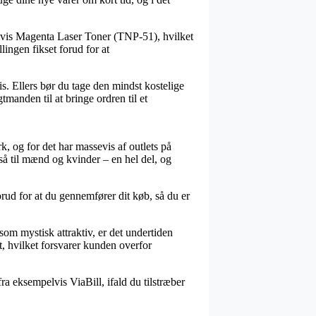
elvis Magenta Laser Toner (TNP-51), hvilket
lingen fikset forud for at
s. Ellers bør du tage den mindst kostelige
manden til at bringe ordren til et
k, og for det har massevis af outlets på
gså til mænd og kvinder – en hel del, og
orud for at du gennemfører dit køb, så du er
om mystisk attraktiv, er det undertiden
t, hvilket forsvarer kunden overfor
ra eksempelvis ViaBill, ifald du tilstræber