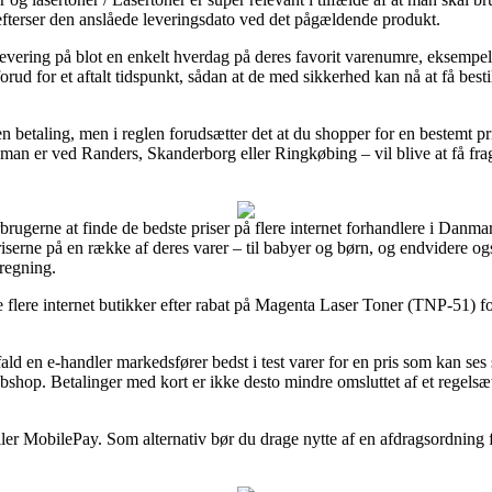
efterser den anslåede leveringsdato ved det pågældende produkt.
 levering på blot en enkelt hverdag på deres favorit varenumre, eksemp
rud for et aftalt tidspunkt, sådan at de med sikkerhed kan nå at få bestil
 betaling, men i reglen forudsætter det at du shopper for en bestemt pri
an er ved Randers, Skanderborg eller Ringkøbing – vil blive at få fragt
rbrugerne at finde de bedste priser på flere internet forhandlere i Danmar
priserne på en række af deres varer – til babyer og børn, og endvidere o
regning.
re flere internet butikker efter rabat på Magenta Laser Toner (TNP-51) f
d en e-handler markedsfører bedst i test varer for en pris som kan ses s
bshop. Betalinger med kort er ikke desto mindre omsluttet af et regelsæ
ller MobilePay. Som alternativ bør du drage nytte af en afdragsordning f