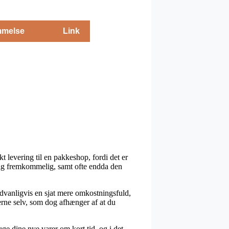
melse
Link
t levering til en pakkeshop, fordi det er
nlig fremkommelig, samt ofte endda den
sædvanligvis en sjat mere omkostningsfuld,
erne selv, som dog afhænger af at du
uge dine nye varer om kort tid, og i det