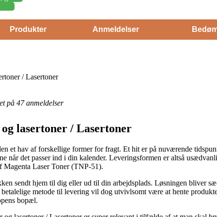
Produkter
Anmeldelser
Bedøm
rtoner / Lasertoner
eret på 47 anmeldelser
og lasertoner / Lasertoner
n et hav af forskellige former for fragt. Et hit er på nuværende tidspunk
rne når det passer ind i din kalender. Leveringsformen er altså usædva
 af Magenta Laser Toner (TNP-51).
ken sendt hjem til dig eller ud til din arbejdsplads. Løsningen bliver 
etalelige metode til levering vil dog utvivlsomt være at hente produkt
oppens bopæl.
og lasertoner / Lasertoner er super relevant i tilfælde af at man skal br