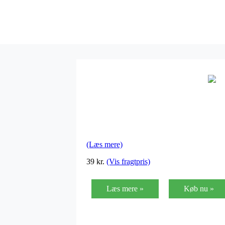
(Læs mere)
39 kr.
(Vis fragtpris)
Læs mere »
Køb nu »