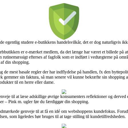
de egentlig studere e-butikkens handelsvilkår, det er dog naturligvis i
ebbutikken er e-mærket medlem, da det længe har været et billede på at i
n rutinemæssigt efterses af fagfolk som er indført i vedtægterne på områ
 af din shopping.
 de mest basale regler der har indflydelse på handlen, fx den byttepolit
 gemmer sin faktura, så man senere vil kunne bekræfte sin shopping a
dukter til en herre eller dame.
genveje til at læse adskillige øvrige konsumenters reflektioner og derved
r – Pink m. ugler før du færdiggør din shopping.
dmærkede genveje til at få en idé om webshoppens kundefokus. Foruden
n, som ligeledes bør bruges til at tage stilling til kundetilfredsheden.