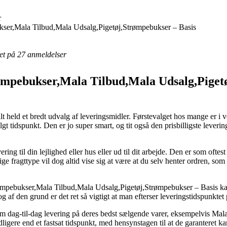
r
ser,Mala Tilbud,Mala Udsalg,Pigetøj,Strømpebukser – Basis
eret på 27 anmeldelser
mpebukser,Mala Tilbud,Mala Udsalg,Pigetø
t held et bredt udvalg af leveringsmidler. Førstevalget hos mange er i 
algt tidspunkt. Den er jo super smart, og tit også den prisbilligste lev
vering til din lejlighed eller hus eller ud til dit arbejde. Den er som oft
 fragttype vil dog altid vise sig at være at du selv henter ordren, som
mpebukser,Mala Tilbud,Mala Udsalg,Pigetøj,Strømpebukser – Basis kan 
 af den grund er det ret så vigtigt at man efterser leveringstidspunktet 
 om dag-til-dag levering på deres bedst sælgende varer, eksempelvis Mal
dligere end et fastsat tidspunkt, med hensynstagen til at de garanteret ka