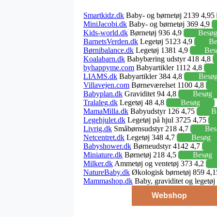
Smartkidz.dk
Baby- og børnetøj 2139 4,95
MiniJacobi.dk
Baby- og børnetøj 369 4,9
Kids-world.dk
Børnetøj 936 4,9
Besø
BarnetsVerden.dk
Legetøj 5123 4,9
Be
Børnibalance.dk
Legetøj 1381 4,9
Bes
Koalabarn.dk
Babybæring udstyr 418 4,8
byhappyme.com
Babyartikler 1112 4,8
LIAMS.dk
Babyartikler 384 4,8
Besø
Villavejen.com
Børneværelset 1100 4,8
Babyplan.dk
Graviditet 94 4,8
Besøg
Tralaleg.dk
Legetøj 48 4,8
Besøg
MamaMilla.dk
Babyudstyr 126 4,75
B
Legehjulet.dk
Legetøj på hjul 3725 4,75
Livrig.dk
Småbørnsudstyr 218 4,7
Bes
Netcentret.dk
Legetøj 348 4,7
Besøg
Babyshower.dk
Børneudstyr 4142 4,7
Miniature.dk
Børnetøj 218 4,5
Besøg
Milker.dk
Ammetøj og ventetøj 373 4,2
NatureBaby.dk
Økologisk børnetøj 859 4,
Mammashop.dk
Baby, graviditet og legetø
Webshop