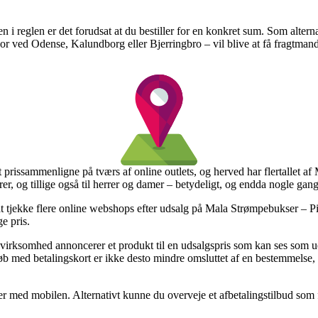
en i reglen er det forudsat at du bestiller for en konkret sum. Som alter
r ved Odense, Kalundborg eller Bjerringbro – vil blive at få fragtmanden 
t prissammenligne på tværs af online outlets, og herved har flertallet af
iorer, og tillige også til herrer og damer – betydeligt, og endda nogle g
at tjekke flere online webshops efter udsalg på Mala Strømpebukser – Pin
e pris.
 virksomhed annoncerer et produkt til en udsalgspris som kan ses som uen
Køb med betalingskort er ikke desto mindre omsluttet af en bestemmelse
er med mobilen. Alternativt kunne du overveje et afbetalingstilbud som f.