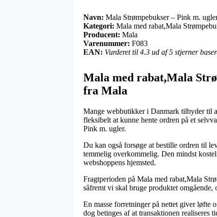
Navn:
Mala Strømpebukser – Pink m. ugle
Kategori:
Mala med rabat,Mala Strømpebuk
Producent:
Mala
Varenummer:
F083
EAN:
Vurderet til 4.3 ud af 5 stjerner bas
Mala med rabat,Mala Strø
fra Mala
Mange webbutikker i Danmark tilbyder til al
fleksibelt at kunne hente ordren på et selvv
Pink m. ugler.
Du kan også forsøge at bestille ordren til le
temmelig overkommelig. Den mindst kostelige
webshoppens hjemsted.
Fragtperioden på Mala med rabat,Mala Strø
såfremt vi skal bruge produktet omgående, og
En masse forretninger på nettet giver løfte
dog betinges af at transaktionen realiseres ti