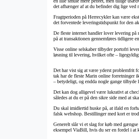
en lille smule mere pebret, men tillige usæ
det afhænger af at du befinder dig lige ved 
Fragtperioden på Herrecykler kan være ekstre
det forventede leveringstidspunkt for den ak
De fleste internet handler lover levering p
på at transaktionen gennemføres tidligere en
Visse online selskaber tilbyder portofri leve
løsning til levering, hvilket ofte – ligegyl
Det har vist sig at være yderst problemfrit f
tak har de fleste Marin online forretninger
– betydeligt, og endda nogle gange tilbyde 
Det kan dog alligevel være lukrativt at che
således at du er på den sikre side med at ska
Du skal imidlertid huske på, at ifald en forha
falsk webshop. Bestillinger med kort er trod
Generelt slår vi et slag for køb med gængse
eksempel ViaBill, hvis du ser en fordel i at