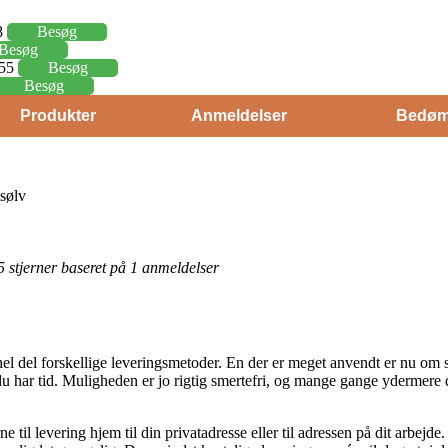
8
Besøg
Besøg
,55
Besøg
Besøg
Produkter
Anmeldelser
Bedøm
sølv
 5 stjerner baseret på 1 anmeldelser
hel del forskellige leveringsmetoder. En der er meget anvendt er nu om s
u har tid. Muligheden er jo rigtig smertefri, og mange gange ydermere d
 til levering hjem til din privatadresse eller til adressen på dit arbejd