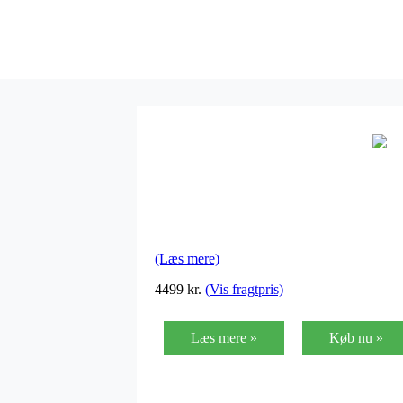
(Læs mere)
4499 kr.
(Vis fragtpris)
Læs mere »
Køb nu »