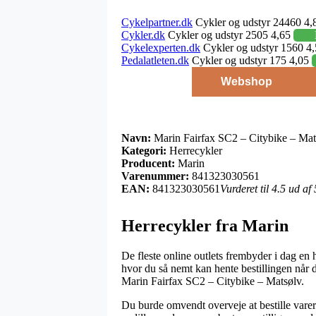
Cykelpartner.dk
Cykler og udstyr 24460 4,
Cykler.dk
Cykler og udstyr 2505 4,65
Cykelexperten.dk
Cykler og udstyr 1560 4
Pedalatleten.dk
Cykler og udstyr 175 4,05
Webshop
Navn:
Marin Fairfax SC2 – Citybike – Mat
Kategori:
Herrecykler
Producent:
Marin
Varenummer:
841323030561
EAN:
841323030561
Vurderet til 4.5 ud af
Herrecykler fra Marin
De fleste online outlets frembyder i dag en 
hvor du så nemt kan hente bestillingen når d
Marin Fairfax SC2 – Citybike – Matsølv.
Du burde omvendt overveje at bestille varerne