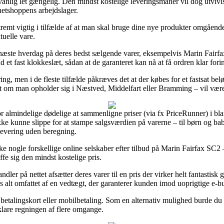
dvanlig let gængelig. Den mindst kostelige leveringsmanér vil dog utviv
netshoppens arbejdslager.
mt vigtig i tilfælde af at man skal bruge dine nye produkter omgående, 
tuelle vare.
å næste hverdag på deres bedst sælgende varer, eksempelvis Marin Fairf
d et fast klokkeslæt, sådan at de garanteret kan nå at få ordren klar for
ring, men i de fleste tilfælde påkræves det at der købes for et fastsat bel
digt om man opholder sig i Næstved, Middelfart eller Bramming – vil være
or almindelige dødelige at sammenligne priser (via fx PriceRunner) i blan
 ikke kunne slippe for at stampe salgsværdien på varerne – til børn og 
levering uden beregning.
cke nogle forskellige online selskaber efter tilbud på Marin Fairfax SC2
ffe sig den mindst kostelige pris.
ndler på nettet afsætter deres varer til en pris der virker helt fantastisk g
s alt omfattet af en vedtægt, der garanterer kunden imod uoprigtige e-bu
 betalingskort eller mobilbetaling. Som en alternativ mulighed burde d
 klare regningen af flere omgange.