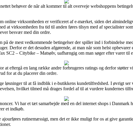
nettet behøver de når alt kommer til alt overveje webshoppens betingel
om online virksomheden er verificeret af e-mærket, siden det almindeligv
e med at virksomheden fra tid til anden føres tilsyn med af specialister s
oplever besvær med din ordre.
m på de mest vedkommende betingelser der spiller ind i forbindelse me
uger. Derfor er det desuden afgørende, at man når som helst opbevarer
ax SC2 – Citybike – Matsølv, uafhængig om man søger efter varer til en
for at eftergå en lang række andre forbrugeres ratings og derfor støtter v
d for at du placerer din ordre.
ge løsninger til at få indblik i e-butikkens kundetilfredshed. I øvrigt se
evelsen, hvilket tilmed må drages fordel af til at vurdere kundernes tilf
annoncer. Vi har et tæt samarbejde med en del internet shops i Danmark 
er et indkøb.
 ajourføres rutinemæssigt, men det er ikke muligt for os at give garant
tioner.