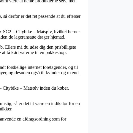
lsomt være at hente produkterne selv, men
så derfor er det ret passende at du efterser
ax SC2 – Citybike – Matsølv, hvilket beroer
inden de lageransatte drager hjemad.
øb. Ellers må du udse dig den prisbilligste
 at få kørt varerne til en pakkeshop.
dt forskellige internet foretagender, og til
babyer, og desuden også til kvinder og mænd
 – Citybike – Matsølv inden du køber,
unstig, så er det tit være en indikator for en
tikker.
u anvende en afdragsordning som for