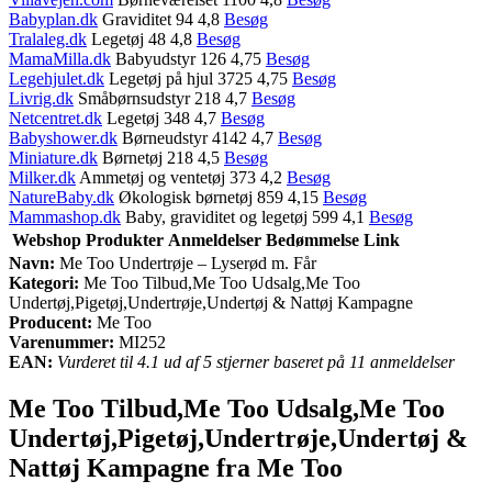
Babyplan.dk
Graviditet 94 4,8
Besøg
Tralaleg.dk
Legetøj 48 4,8
Besøg
MamaMilla.dk
Babyudstyr 126 4,75
Besøg
Legehjulet.dk
Legetøj på hjul 3725 4,75
Besøg
Livrig.dk
Småbørnsudstyr 218 4,7
Besøg
Netcentret.dk
Legetøj 348 4,7
Besøg
Babyshower.dk
Børneudstyr 4142 4,7
Besøg
Miniature.dk
Børnetøj 218 4,5
Besøg
Milker.dk
Ammetøj og ventetøj 373 4,2
Besøg
NatureBaby.dk
Økologisk børnetøj 859 4,15
Besøg
Mammashop.dk
Baby, graviditet og legetøj 599 4,1
Besøg
Webshop
Produkter
Anmeldelser
Bedømmelse
Link
Navn:
Me Too Undertrøje – Lyserød m. Får
Kategori:
Me Too Tilbud,Me Too Udsalg,Me Too
Undertøj,Pigetøj,Undertrøje,Undertøj & Nattøj Kampagne
Producent:
Me Too
Varenummer:
MI252
EAN:
Vurderet til 4.1 ud af 5 stjerner baseret på 11 anmeldelser
Me Too Tilbud,Me Too Udsalg,Me Too
Undertøj,Pigetøj,Undertrøje,Undertøj &
Nattøj Kampagne fra Me Too