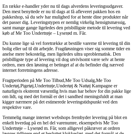
En række e-handler yder nu til dags alverdens leveringsudgaver.
Den mest benyttede er nu til dags at få afleveret pakken hos en
pakkeshop, så du selv har mulighed for at hente dine produkter når
det passer dig. Leveringstypen er nemlig virkelig hensigtsmæssig,
samt mange gange ligeledes den prisbilligste metode til levering ved
køb af Me Too Undertrøje – Lyserød m. Får.
Du kunne lige så vel foretrække at bestille varerne til levering til din
bolig eller ud til dit arbejde. Fragtløsningen viser sig somme tider en
anelse mere bekostelig, men ligeledes ultra uproblematisk. Den
prisbilligste type af levering vil dog utvivlsomt være selv at hente
ordren, men den løsning er betinget af at du befinder dig nærved
internet forretningens adresse.
Fragtperioden på Me Too Tilbud,Me Too Udsalg,Me Too
Undertøj,Pigetøj,Undertrøje,Undertøj & Nattøj Kampagne er
naturligvis ekstremt væsentlig hvis man har behov for din pakke lige
om lidt, og med det formål er det i sandhed meningsfuldt at man
kigger nærmere på det estimerede leveringstidspunkt ved den
respektive vare.
Temmelig mange internet webshops frembyder levering på blot en
enkelt hverdag på en hel del varenumre, eksempelvis Me Too
Undertrøje – Lyserød m. Får, som alligevel påkræver at ordren
lægges tidligere end et besluttet klokkeslæt, med det formål at de