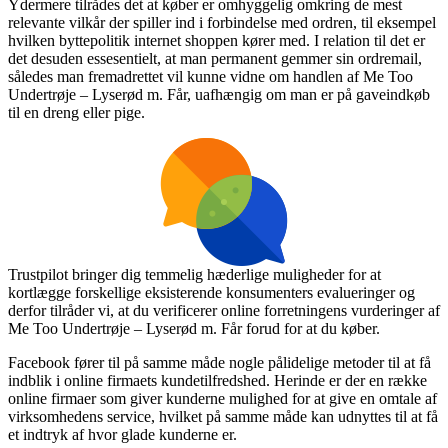
Ydermere tilrådes det at køber er omhyggelig omkring de mest
relevante vilkår der spiller ind i forbindelse med ordren, til eksempel
hvilken byttepolitik internet shoppen kører med. I relation til det er
det desuden essesentielt, at man permanent gemmer sin ordremail,
således man fremadrettet vil kunne vidne om handlen af Me Too
Undertrøje – Lyserød m. Får, uafhængig om man er på gaveindkøb
til en dreng eller pige.
Trustpilot bringer dig temmelig hæderlige muligheder for at
kortlægge forskellige eksisterende konsumenters evalueringer og
derfor tilråder vi, at du verificerer online forretningens vurderinger af
Me Too Undertrøje – Lyserød m. Får forud for at du køber.
Facebook fører til på samme måde nogle pålidelige metoder til at få
indblik i online firmaets kundetilfredshed. Herinde er der en række
online firmaer som giver kunderne mulighed for at give en omtale af
virksomhedens service, hvilket på samme måde kan udnyttes til at få
et indtryk af hvor glade kunderne er.