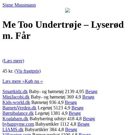
Signe Muusmann
Me Too Undertrøje – Lyserød
m. Får
(Læs mere)
45 kr.
(Vis fragtpris)
Læs mere »
Køb nu »
Smartkidz.dk
Baby- og børnetøj 2139 4,95
Besøg
MiniJacobi.dk
Baby- og børnetøj 369 4,9
Besøg
Kids-world.dk
Børnetøj 936 4,9
Besøg
BarnetsVerden.dk
Legetøj 5123 4,9
Besøg
Børnibalance.dk
Legetøj 1381 4,9
Besøg
Koalabarn.dk
Babybæring udstyr 418 4,8
Besøg
byhappyme.com
Babyartikler 1112 4,8
Besøg
LIAMS.dk
Babyartikler 384 4,8
Besøg
Villavejen.com
Børneværelset 1100 4,8
Besøg