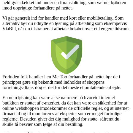
heldigvis dækket ind under en foranstaltning, som værner køberen
imod uoprigtige forhandlere på nettet.
Vi går generelt ind for handler med kort eller mobilbetaling. Som
alternativ bør du udnytte en løsning på afbetaling som eksempelvis
ViaBill, når du tilstræber at afbetale beløbet over et længere tidsrum.
Forinden folk handler i en Me Too forhandler på nettet bør de i
princippet gøre sig bekendt med indholdet af shoppens
forretningsaftale, dog er det for det meste et omfattende arbejde.
En nem løsning kan være at se nærmere på hvorvidt internet
butikken er støttet af e-mærket, da det kan være en sikkerhed for at
online webshoppen imødekommer de officielle regler, og at internet
firmaet af og til monitoreres af eksperter som er meget fortrolige
reglerne. Desuden giver det dig mulighed for støtte, såfremt du
skulle få besvær som følge af din bestilling.