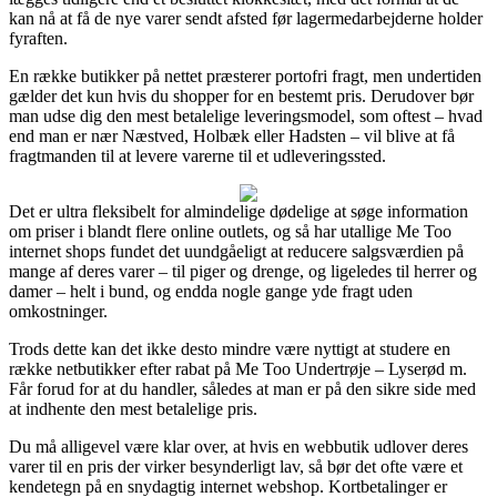
kan nå at få de nye varer sendt afsted før lagermedarbejderne holder
fyraften.
En række butikker på nettet præsterer portofri fragt, men undertiden
gælder det kun hvis du shopper for en bestemt pris. Derudover bør
man udse dig den mest betalelige leveringsmodel, som oftest – hvad
end man er nær Næstved, Holbæk eller Hadsten – vil blive at få
fragtmanden til at levere varerne til et udleveringssted.
Det er ultra fleksibelt for almindelige dødelige at søge information
om priser i blandt flere online outlets, og så har utallige Me Too
internet shops fundet det uundgåeligt at reducere salgsværdien på
mange af deres varer – til piger og drenge, og ligeledes til herrer og
damer – helt i bund, og endda nogle gange yde fragt uden
omkostninger.
Trods dette kan det ikke desto mindre være nyttigt at studere en
række netbutikker efter rabat på Me Too Undertrøje – Lyserød m.
Får forud for at du handler, således at man er på den sikre side med
at indhente den mest betalelige pris.
Du må alligevel være klar over, at hvis en webbutik udlover deres
varer til en pris der virker besynderligt lav, så bør det ofte være et
kendetegn på en snydagtig internet webshop. Kortbetalinger er