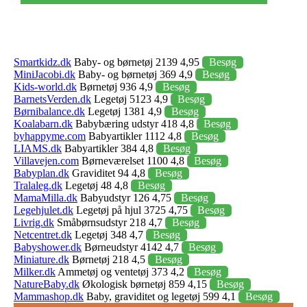
Smartkidz.dk
Baby- og børnetøj 2139 4,95
Besøg
MiniJacobi.dk
Baby- og børnetøj 369 4,9
Besøg
Kids-world.dk
Børnetøj 936 4,9
Besøg
BarnetsVerden.dk
Legetøj 5123 4,9
Besøg
Børnibalance.dk
Legetøj 1381 4,9
Besøg
Koalabarn.dk
Babybæring udstyr 418 4,8
Besøg
byhappyme.com
Babyartikler 1112 4,8
Besøg
LIAMS.dk
Babyartikler 384 4,8
Besøg
Villavejen.com
Børneværelset 1100 4,8
Besøg
Babyplan.dk
Graviditet 94 4,8
Besøg
Tralaleg.dk
Legetøj 48 4,8
Besøg
MamaMilla.dk
Babyudstyr 126 4,75
Besøg
Legehjulet.dk
Legetøj på hjul 3725 4,75
Besøg
Livrig.dk
Småbørnsudstyr 218 4,7
Besøg
Netcentret.dk
Legetøj 348 4,7
Besøg
Babyshower.dk
Børneudstyr 4142 4,7
Besøg
Miniature.dk
Børnetøj 218 4,5
Besøg
Milker.dk
Ammetøj og ventetøj 373 4,2
Besøg
NatureBaby.dk
Økologisk børnetøj 859 4,15
Besøg
Mammashop.dk
Baby, graviditet og legetøj 599 4,1
Besøg