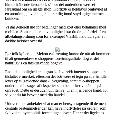
himmelråbende favorabel, så bør det undertiden være et
faresignal om en uægte shop. Kortkøb er heldigvis omfavnet af
en anordning, hvilket garanterer dig imod snydagtige internet
butikker.
Vi går generelt ind for betalinger med kort eller betalinger med
mobilen. Som en alternativ mulighed bør du drage fordel af en
afbetalingsordning som for eksempel ViaBill, ifald du agter at
dække beløbet over tid.
Før folk køber i en Melton e-forretning kunne de når alt kommer
til alt gennemlæse e-shoppens forretningsaftale, dog er det
naturligvis en tidskrævende opgave.
En anden mulighed er at granske hvorvidt internet shoppen er
tilsluttet e-mærket, eftersom det bør være et tegn på at e-handlen
lever op til gældende dansk lovgivning, samt at e-shoppen
undertiden besøges af eksperter som behersker vilkårene på
området. Dette er desuden din genvej til en hjælpende hånd, for
så vidt du får besvær med din handel.
Udover dette anbefaler vi at man er hensynstagende til de mest
centrale bestemmelser der kan have indflydelse på ordren, som
fx hvilken byttepolitik forretningen lover. Her er det ligeledes