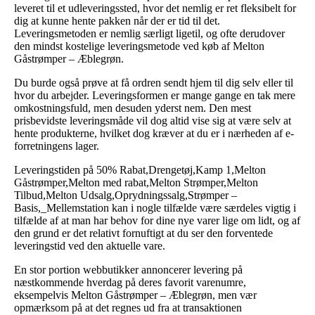
leveret til et udleveringssted, hvor det nemlig er ret fleksibelt for
dig at kunne hente pakken når der er tid til det.
Leveringsmetoden er nemlig særligt ligetil, og ofte derudover
den mindst kostelige leveringsmetode ved køb af Melton
Gåstrømper – Æblegrøn.
Du burde også prøve at få ordren sendt hjem til dig selv eller til
hvor du arbejder. Leveringsformen er mange gange en tak mere
omkostningsfuld, men desuden yderst nem. Den mest
prisbevidste leveringsmåde vil dog altid vise sig at være selv at
hente produkterne, hvilket dog kræver at du er i nærheden af e-
forretningens lager.
Leveringstiden på 50% Rabat,Drengetøj,Kamp 1,Melton
Gåstrømper,Melton med rabat,Melton Strømper,Melton
Tilbud,Melton Udsalg,Oprydningssalg,Strømper –
Basis,_Mellemstation kan i nogle tilfælde være særdeles vigtig i
tilfælde af at man har behov for dine nye varer lige om lidt, og af
den grund er det relativt fornuftigt at du ser den forventede
leveringstid ved den aktuelle vare.
En stor portion webbutikker annoncerer levering på
næstkommende hverdag på deres favorit varenumre,
eksempelvis Melton Gåstrømper – Æblegrøn, men vær
opmærksom på at det regnes ud fra at transaktionen