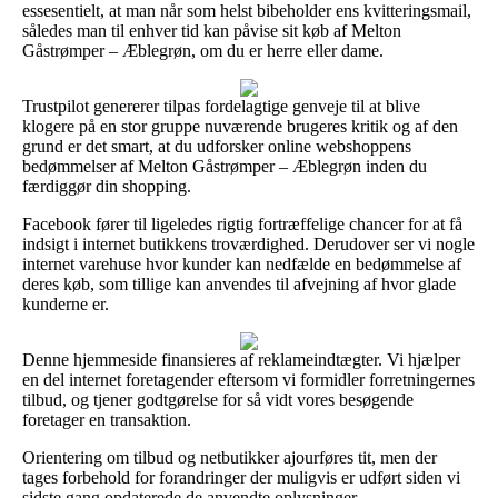
essesentielt, at man når som helst bibeholder ens kvitteringsmail,
således man til enhver tid kan påvise sit køb af Melton
Gåstrømper – Æblegrøn, om du er herre eller dame.
Trustpilot genererer tilpas fordelagtige genveje til at blive
klogere på en stor gruppe nuværende brugeres kritik og af den
grund er det smart, at du udforsker online webshoppens
bedømmelser af Melton Gåstrømper – Æblegrøn inden du
færdiggør din shopping.
Facebook fører til ligeledes rigtig fortræffelige chancer for at få
indsigt i internet butikkens troværdighed. Derudover ser vi nogle
internet varehuse hvor kunder kan nedfælde en bedømmelse af
deres køb, som tillige kan anvendes til afvejning af hvor glade
kunderne er.
Denne hjemmeside finansieres af reklameindtægter. Vi hjælper
en del internet foretagender eftersom vi formidler forretningernes
tilbud, og tjener godtgørelse for så vidt vores besøgende
foretager en transaktion.
Orientering om tilbud og netbutikker ajourføres tit, men der
tages forbehold for forandringer der muligvis er udført siden vi
sidste gang opdaterede de anvendte oplysninger.