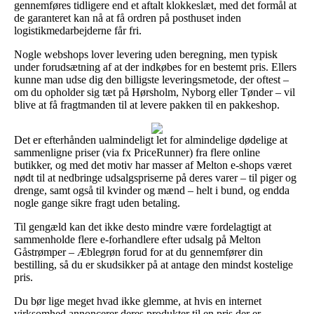
gennemføres tidligere end et aftalt klokkeslæt, med det formål at
de garanteret kan nå at få ordren på posthuset inden
logistikmedarbejderne får fri.
Nogle webshops lover levering uden beregning, men typisk
under forudsætning af at der indkøbes for en bestemt pris. Ellers
kunne man udse dig den billigste leveringsmetode, der oftest –
om du opholder sig tæt på Hørsholm, Nyborg eller Tønder – vil
blive at få fragtmanden til at levere pakken til en pakkeshop.
Det er efterhånden ualmindeligt let for almindelige dødelige at
sammenligne priser (via fx PriceRunner) fra flere online
butikker, og med det motiv har masser af Melton e-shops været
nødt til at nedbringe udsalgspriserne på deres varer – til piger og
drenge, samt også til kvinder og mænd – helt i bund, og endda
nogle gange sikre fragt uden betaling.
Til gengæld kan det ikke desto mindre være fordelagtigt at
sammenholde flere e-forhandlere efter udsalg på Melton
Gåstrømper – Æblegrøn forud for at du gennemfører din
bestilling, så du er skudsikker på at antage den mindst kostelige
pris.
Du bør lige meget hvad ikke glemme, at hvis en internet
virksomhed annoncerer deres produkter til en pris der er