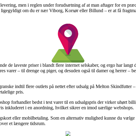
levering, men i reglen under forudsætning af at man aftager for en præci
 ligegyldigt om du er nær Viborg, Korsør eller Billund – er at få fragtman
nde de laveste priser i blandt flere internet selskaber, og ergo har langt
es varer – til drenge og piger, og desuden også til damer og herrer – be
t granske indtil flere outlets på nettet efter udsalg på Melton Skindfutter
talelige pris.
p forhandler bedst i test varer til en udsalgspris der virker uhørt billi
s inkluderet i en anordning, hvilket sikrer en imod uærlige webshops.
ngskort eller mobilbetaling. Som en alternativ mulighed kunne du vælg
 over et længere tidsrum.