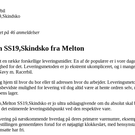
bil
,Skindsko
eret på 46 anmeldelser
 SS19,Skindsko fra Melton
 en række forskellige leveringsmidler. En af de populære er i vore dage a
ighed for det. Leveringsmetoden er jo ekstremt ukompliceret, og i mange
Navy m. Racerbil.
hjem til hvor du bor eller til adressen hvor du arbejder. Leveringsmetod
evidste mulighed for levering vil dog altid være at hente ordren selv
ens lager.
elton SS19,Skindsko er jo ultra udslagsgivende om du absolut skal brug
r det estimerede leveringstidspunkt ved den respektive vare.
 levering på næstkommende hverdag på deres primære varenumre, eksem
estillingen gennemføres forud for et nøjagtigt klokkeslæt, med hensynstag
satte har fri.