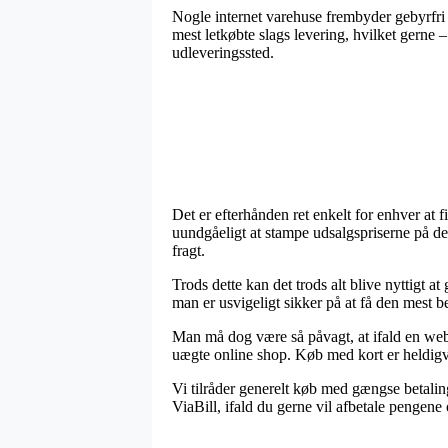
Nogle internet varehuse frembyder gebyrfri 
mest letkøbte slags levering, hvilket gerne –
udleveringssted.
Det er efterhånden ret enkelt for enhver at fi
uundgåeligt at stampe udsalgspriserne på der
fragt.
Trods dette kan det trods alt blive nyttigt a
man er usvigeligt sikker på at få den mest be
Man må dog være så påvagt, at ifald en websho
uægte online shop. Køb med kort er heldigvi
Vi tilråder generelt køb med gængse betali
ViaBill, ifald du gerne vil afbetale pengene