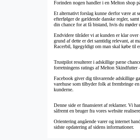
Forinden nogen handler i en Melton shop på 
Et alternativt forslag kunne derfor være at 
efterfølger de gældende danske regler, samt
din chance for at få bistand, hvis du møder 
Endvidere tilråder vi at kunden er klar over 
grund af dette er det samtidig relevant, at
Racerbil, ligegyldigt om man skal købe til e
Trustpilot resulterer i adskillige pæne chan
forretningens ratings af Melton Skindfutter 
Facebook giver dig tilsvarende adskillige ga
varehuse som tilbyder folk at frembringe en k
kunderne.
Denne side er finansieret af reklamer. Vi h
såfremt en bruger fra vores website realiserer
Orientering angående varer og internet handl
sidste opdatering af sidens informationer.