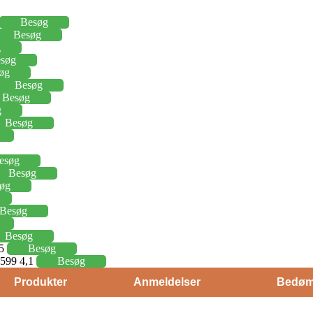
Besøg
Besøg
g
søg
øg
Besøg
Besøg
g
Besøg
esøg
Besøg
øg
Besøg
Besøg
15
Besøg
j 599 4,1
Besøg
Produkter
Anmeldelser
Bedøm