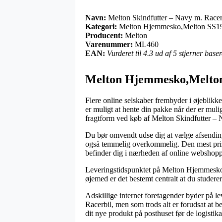
Navn:
Melton Skindfutter – Navy m. Racer
Kategori:
Melton Hjemmesko,Melton SS19
Producent:
Melton
Varenummer:
ML460
EAN:
Vurderet til 4.3 ud af 5 stjerner bas
Melton Hjemmesko,Melton
Flere online selskaber frembyder i øjeblikket
er muligt at hente din pakke når der er mul
fragtform ved køb af Melton Skindfutter – 
Du bør omvendt udse dig at vælge afsending 
også temmelig overkommelig. Den mest prisb
befinder dig i nærheden af online webshopp
Leveringstidspunktet på Melton Hjemmesko,M
øjemed er det bestemt centralt at du studere
Adskillige internet foretagender byder på
Racerbil, men som trods alt er forudsat at b
dit nye produkt på posthuset før de logistikan