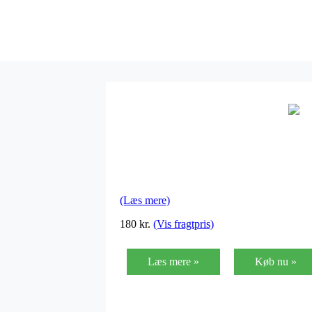
(Læs mere)
180 kr.
(Vis fragtpris)
Læs mere »
Køb nu »