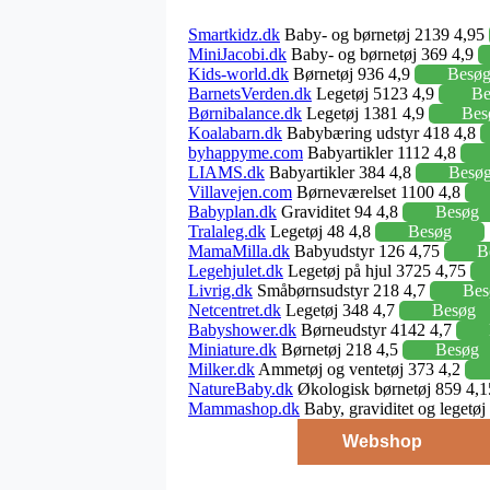
Smartkidz.dk
Baby- og børnetøj 2139 4,95
MiniJacobi.dk
Baby- og børnetøj 369 4,9
Kids-world.dk
Børnetøj 936 4,9
Besø
BarnetsVerden.dk
Legetøj 5123 4,9
Be
Børnibalance.dk
Legetøj 1381 4,9
Bes
Koalabarn.dk
Babybæring udstyr 418 4,8
byhappyme.com
Babyartikler 1112 4,8
LIAMS.dk
Babyartikler 384 4,8
Besø
Villavejen.com
Børneværelset 1100 4,8
Babyplan.dk
Graviditet 94 4,8
Besøg
Tralaleg.dk
Legetøj 48 4,8
Besøg
MamaMilla.dk
Babyudstyr 126 4,75
B
Legehjulet.dk
Legetøj på hjul 3725 4,75
Livrig.dk
Småbørnsudstyr 218 4,7
Bes
Netcentret.dk
Legetøj 348 4,7
Besøg
Babyshower.dk
Børneudstyr 4142 4,7
Miniature.dk
Børnetøj 218 4,5
Besøg
Milker.dk
Ammetøj og ventetøj 373 4,2
NatureBaby.dk
Økologisk børnetøj 859 4,
Mammashop.dk
Baby, graviditet og legetø
Webshop