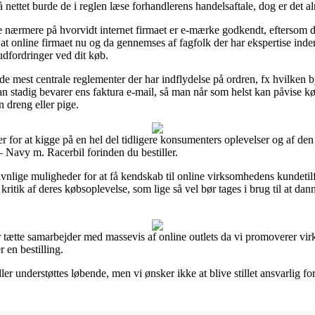
nettet burde de i reglen læse forhandlerens handelsaftale, dog er det 
se nærmere på hvorvidt internet firmaet er e-mærke godkendt, eftersom de
 at online firmaet nu og da gennemses af fagfolk der har ekspertise ind
udfordringer ved dit køb.
de mest centrale reglementer der har indflydelse på ordren, fx hvilken by
 man stadig bevarer ens faktura e-mail, så man når som helst kan påvise 
n dreng eller pige.
cer for at kigge på en hel del tidligere konsumenters oplevelser og af de
– Navy m. Racerbil forinden du bestiller.
vnlige muligheder for at få kendskab til online virksomhedens kundetilfr
ritik af deres købsoplevelse, som lige så vel bør tages i brug til at dann
ar tætte samarbejder med massevis af online outlets da vi promoverer vir
 en bestilling.
er understøttes løbende, men vi ønsker ikke at blive stillet ansvarlig fo