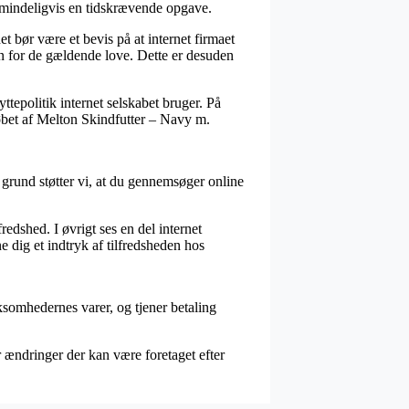
almindeligvis en tidskrævende opgave.
t bør være et bevis på at internet firmaet
en for de gældende love. Dette er desuden
ttepolitik internet selskabet bruger. På
købet af Melton Skindfutter – Navy m.
n grund støtter vi, at du gennemsøger online
edshed. I øvrigt ses en del internet
e dig et indtryk af tilfredsheden hos
ksomhedernes varer, og tjener betaling
r ændringer der kan være foretaget efter