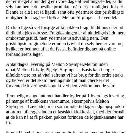
der er meget almindelig er i vore dage afhentningssteder, så du
selv kan hente de bestilte produkter når der er mulighed for det.
Denne er altså ret så ligetil, samt ofte ydermere den prisbilligste
mulighed for fragt ved køb af Melton Strømper – Lavendel.
Du kan lige så vel forsøge at få pakken bragt til dit hus eller ud
til dit arbejdes adresse. Fragtløsningen er almindeligvis lidt mere
omkostningsfuld, men ydermere usædvanlig nem. Den
prisbilligste fragtmetode er uden tvivl at du selv henter varerne,
hvilket er betinget af at du fysisk befinder dig tæt på online
forhandlerens lager.
Antal dages levering på Melton Strømper,Melton uden
rabat,Melton Udsalg,Pigetøj,Strømper – Basis kan i nogle
tilfælde være ret så vital såfremt vi har brug for din ordre straks,
og herved er det skam meningsfuldt at man checker det
forventede leveringstidspunkt ved den vedkommende vare.
Temmelig mange internet handler byder på 1 hverdags levering
på mange af butikkens varenumre, eksempelvis Melton
Strømper – Lavendel, men som imidlertid tager udgangspunkt i
at ordren aflægges inden et fastslået klokkeslæt, med det formål
at de kan nå at få pakken pakket forinden de logistikansatte har
fri.
Nogle få webshops præsterer gratis levering, men undertiden er