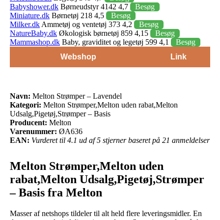
Babyshower.dk
Børneudstyr 4142 4,7
Besøg
Miniature.dk
Børnetøj 218 4,5
Besøg
Milker.dk
Ammetøj og ventetøj 373 4,2
Besøg
NatureBaby.dk
Økologisk børnetøj 859 4,15
Besøg
Mammashop.dk
Baby, graviditet og legetøj 599 4,1
Besøg
Webshop
Link
Navn:
Melton Strømper – Lavendel
Kategori:
Melton Strømper,Melton uden rabat,Melton
Udsalg,Pigetøj,Strømper – Basis
Producent:
Melton
Varenummer:
ØA636
EAN:
Vurderet til 4.1 ud af 5 stjerner baseret på 21 anmeldelser
Melton Strømper,Melton uden
rabat,Melton Udsalg,Pigetøj,Strømper
– Basis fra Melton
Masser af netshops tildeler til alt held flere leveringsmidler. En