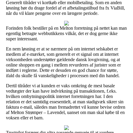
Generelt tilråder vi kortkøb eller mobilbetaling. Som en anden
løsning bør du drage fordel af et afbetalingstilbud fra fx ViaBill,
når du vil klare pengene over en længere periode.
Forinden folk bestiller på en Melton forretning på nettet kan man
egentlig betragte webbutikkens vilkår, det er dog gerne ikke
super interessant.
En nem løsning er at se nærmere på om internet selskabet er
medlem af e-mærket, som generelt er et signal om at internet
virksomheden understøtter gældende dansk lovgivning, og at
online shoppen en gang i mellem revurderes af jurister som er
indført i reglerne. Dette er desuden en god chance for støtte,
ifald du skulle få vanskeligheder i processen med din handel.
Dertil tilråder vi at kunden er vaks omkring de mest basale
vedtægter der kan have indvirkning på transaktionen, f.eks.
hvilken ombytningspolitik internet forretningen har. I den
relation er det samtidig essesentielt, at man stadigvæk sikrer sin
faktura e-mail, således man fremadrettet vil kunne bevise ordren
af Melton Strømper – Lavendel, uanset om man skal købe til en
voksen eller et barn.
Trustpilot forærer dig ultra passende genveje til at vurdere