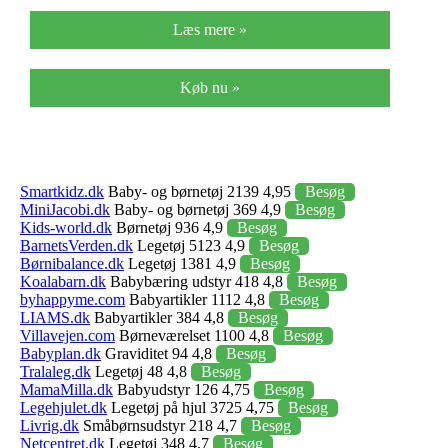
Læs mere »
Køb nu »
Smartkidz.dk
Baby- og børnetøj 2139 4,95
Besøg
MiniJacobi.dk
Baby- og børnetøj 369 4,9
Besøg
Kids-world.dk
Børnetøj 936 4,9
Besøg
BarnetsVerden.dk
Legetøj 5123 4,9
Besøg
Børnibalance.dk
Legetøj 1381 4,9
Besøg
Koalabarn.dk
Babybæring udstyr 418 4,8
Besøg
byhappyme.com
Babyartikler 1112 4,8
Besøg
LIAMS.dk
Babyartikler 384 4,8
Besøg
Villavejen.com
Børneværelset 1100 4,8
Besøg
Babyplan.dk
Graviditet 94 4,8
Besøg
Tralaleg.dk
Legetøj 48 4,8
Besøg
MamaMilla.dk
Babyudstyr 126 4,75
Besøg
Legehjulet.dk
Legetøj på hjul 3725 4,75
Besøg
Livrig.dk
Småbørnsudstyr 218 4,7
Besøg
Netcentret.dk
Legetøj 348 4,7
Besøg