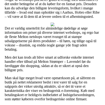
det under betingelse af at du køber for en fastsat pris. Desuden
kan du udvælge den billigste leveringsform, hvilket i mange
tilfælde – hvad end man opholder sig i Aarhus, Hobro eller Ribe
– vil være at få dem til at levere ordren til et afhentningssted.
Det er vældig smertefrit for almindelige dødelige at søge
information om priser på diverse internet webshops, og ergo har
de fleste Melton netshops været tvunget til at stampe
udsalgspriserne på deres produkter – til børn, og tillige også til
voksne – drastisk, og endda nogle gange yde fragt uden
betaling.
Men det kan trods alt blive smart at udforske enkelte internet
handler efter tilbud på Melton Strømper – Lavendel før du
færdiggør din shopping, sådan at du er sikret at opnå den
billigste pris.
Man skal lige meget hvad være opmærksom på, at såfremt en
butik på nettet reklamerer bedst i test varer til salg for en
salgspris der virker utrolig attraktiv, så er det tit være et
karakteristika der viser en bedragerisk e-forretning. Køb med
betalingskort er heldigvis indbefattet af Indsigelsesordningen,
som støtter køberen overfor bedrageriske online firmaer.