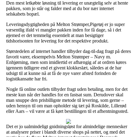
Den mest letkøbte løsning til levering er unægtelig selv at hente
pakken, som jo står og falder med at du bor nær internet
selskabets bopæl.
Leveringsdygtigheden på Melton Strømper,Pigetøj er jo super
væsentlig ifald vi mangler pakken inden for få dage, så i det
øjemed er det temmelig essentielt at man besigtiger
tidshorisonten for levering for det respektive produkt.
Størstedelen af internet handler tilbyder dag-til-dag fragt på deres
favorit varer, eksempelvis Melton Strømper – Navy m.
Enhjørning, men som imidlertid er afhængig af at ordren køres
igennem tidligere end et givent klokkeslæt, således at de har
udsigt til at kunne nå at få de nye varer afsted forinden de
logistikansatte har fri.
Nogle få online outlets tilbyder fragt uden betaling, men for det
meste kun når der handles for en fastsat sum. Derudover skal
man snuppe den prisbilligste metode til levering, som gerne –
uden hensyn til om man opholder sig tæt på Roskilde, Lillerød
eller Aars – vil være at få kørt bestillingen til et afhentningssted.
Det er jo ualmindeligt gnidningsløst for almindelige mennesker
at analysere priser i blandt diverse shops på nettet, og med det