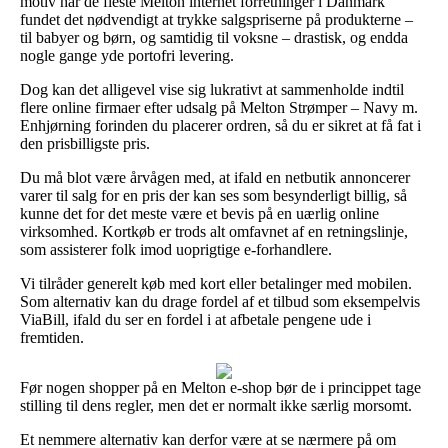
motiv har de fleste Melton internet forretninger i Danmark
fundet det nødvendigt at trykke salgspriserne på produkterne –
til babyer og børn, og samtidig til voksne – drastisk, og endda
nogle gange yde portofri levering.
Dog kan det alligevel vise sig lukrativt at sammenholde indtil
flere online firmaer efter udsalg på Melton Strømper – Navy m.
Enhjørning forinden du placerer ordren, så du er sikret at få fat i
den prisbilligste pris.
Du må blot være årvågen med, at ifald en netbutik annoncerer
varer til salg for en pris der kan ses som besynderligt billig, så
kunne det for det meste være et bevis på en uærlig online
virksomhed. Kortkøb er trods alt omfavnet af en retningslinje,
som assisterer folk imod uoprigtige e-forhandlere.
Vi tilråder generelt køb med kort eller betalinger med mobilen.
Som alternativ kan du drage fordel af et tilbud som eksempelvis
ViaBill, ifald du ser en fordel i at afbetale pengene ude i
fremtiden.
Før nogen shopper på en Melton e-shop bør de i princippet tage
stilling til dens regler, men det er normalt ikke særlig morsomt.
Et nemmere alternativ kan derfor være at se nærmere på om