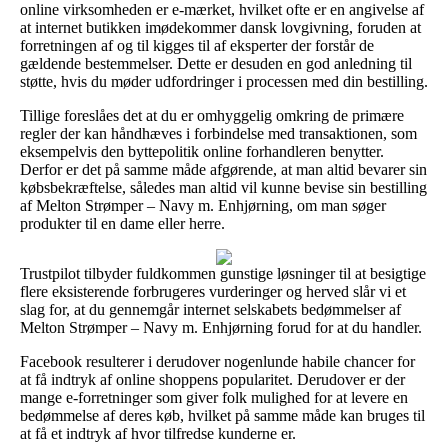
online virksomheden er e-mærket, hvilket ofte er en angivelse af
at internet butikken imødekommer dansk lovgivning, foruden at
forretningen af og til kigges til af eksperter der forstår de
gældende bestemmelser. Dette er desuden en god anledning til
støtte, hvis du møder udfordringer i processen med din bestilling.
Tillige foreslåes det at du er omhyggelig omkring de primære
regler der kan håndhæves i forbindelse med transaktionen, som
eksempelvis den byttepolitik online forhandleren benytter.
Derfor er det på samme måde afgørende, at man altid bevarer sin
købsbekræftelse, således man altid vil kunne bevise sin bestilling
af Melton Strømper – Navy m. Enhjørning, om man søger
produkter til en dame eller herre.
Trustpilot tilbyder fuldkommen gunstige løsninger til at besigtige
flere eksisterende forbrugeres vurderinger og herved slår vi et
slag for, at du gennemgår internet selskabets bedømmelser af
Melton Strømper – Navy m. Enhjørning forud for at du handler.
Facebook resulterer i derudover nogenlunde habile chancer for
at få indtryk af online shoppens popularitet. Derudover er der
mange e-forretninger som giver folk mulighed for at levere en
bedømmelse af deres køb, hvilket på samme måde kan bruges til
at få et indtryk af hvor tilfredse kunderne er.