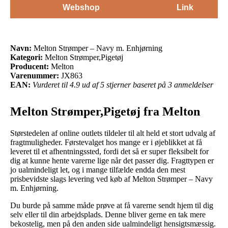
Webshop
Link
Navn:
Melton Strømper – Navy m. Enhjørning
Kategori:
Melton Strømper,Pigetøj
Producent:
Melton
Varenummer:
JX863
EAN:
Vurderet til 4.9 ud af 5 stjerner baseret på 3 anmeldelser
Melton Strømper,Pigetøj fra Melton
Størstedelen af online outlets tildeler til alt held et stort udvalg af
fragtmuligheder. Førstevalget hos mange er i øjeblikket at få
leveret til et afhentningssted, fordi det så er super fleksibelt for
dig at kunne hente varerne lige når det passer dig. Fragttypen er
jo ualmindeligt let, og i mange tilfælde endda den mest
prisbevidste slags levering ved køb af Melton Strømper – Navy
m. Enhjørning.
Du burde på samme måde prøve at få varerne sendt hjem til dig
selv eller til din arbejdsplads. Denne bliver gerne en tak mere
bekostelig, men på den anden side ualmindeligt hensigtsmæssig.