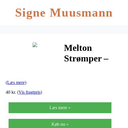
Signe Muusmann
Melton
Strømper –
Navy m.
Enhjørning
(Læs mere)
40 kr.
(Vis fragtpris)
Læs mere »
Køb nu »