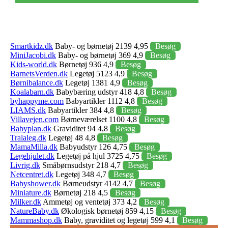
Smartkidz.dk
Baby- og børnetøj 2139 4,95
Besøg
MiniJacobi.dk
Baby- og børnetøj 369 4,9
Besøg
Kids-world.dk
Børnetøj 936 4,9
Besøg
BarnetsVerden.dk
Legetøj 5123 4,9
Besøg
Børnibalance.dk
Legetøj 1381 4,9
Besøg
Koalabarn.dk
Babybæring udstyr 418 4,8
Besøg
byhappyme.com
Babyartikler 1112 4,8
Besøg
LIAMS.dk
Babyartikler 384 4,8
Besøg
Villavejen.com
Børneværelset 1100 4,8
Besøg
Babyplan.dk
Graviditet 94 4,8
Besøg
Tralaleg.dk
Legetøj 48 4,8
Besøg
MamaMilla.dk
Babyudstyr 126 4,75
Besøg
Legehjulet.dk
Legetøj på hjul 3725 4,75
Besøg
Livrig.dk
Småbørnsudstyr 218 4,7
Besøg
Netcentret.dk
Legetøj 348 4,7
Besøg
Babyshower.dk
Børneudstyr 4142 4,7
Besøg
Miniature.dk
Børnetøj 218 4,5
Besøg
Milker.dk
Ammetøj og ventetøj 373 4,2
Besøg
NatureBaby.dk
Økologisk børnetøj 859 4,15
Besøg
Mammashop.dk
Baby, graviditet og legetøj 599 4,1
Besøg