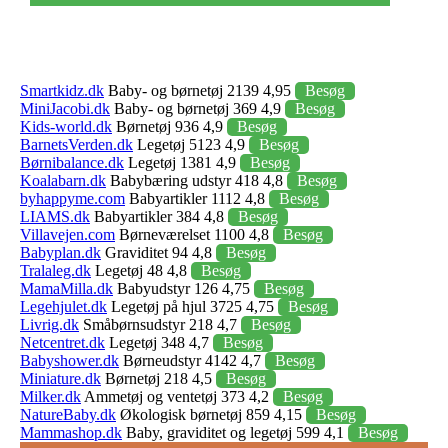
Smartkidz.dk
Baby- og børnetøj 2139 4,95
Besøg
MiniJacobi.dk
Baby- og børnetøj 369 4,9
Besøg
Kids-world.dk
Børnetøj 936 4,9
Besøg
BarnetsVerden.dk
Legetøj 5123 4,9
Besøg
Børnibalance.dk
Legetøj 1381 4,9
Besøg
Koalabarn.dk
Babybæring udstyr 418 4,8
Besøg
byhappyme.com
Babyartikler 1112 4,8
Besøg
LIAMS.dk
Babyartikler 384 4,8
Besøg
Villavejen.com
Børneværelset 1100 4,8
Besøg
Babyplan.dk
Graviditet 94 4,8
Besøg
Tralaleg.dk
Legetøj 48 4,8
Besøg
MamaMilla.dk
Babyudstyr 126 4,75
Besøg
Legehjulet.dk
Legetøj på hjul 3725 4,75
Besøg
Livrig.dk
Småbørnsudstyr 218 4,7
Besøg
Netcentret.dk
Legetøj 348 4,7
Besøg
Babyshower.dk
Børneudstyr 4142 4,7
Besøg
Miniature.dk
Børnetøj 218 4,5
Besøg
Milker.dk
Ammetøj og ventetøj 373 4,2
Besøg
NatureBaby.dk
Økologisk børnetøj 859 4,15
Besøg
Mammashop.dk
Baby, graviditet og legetøj 599 4,1
Besøg