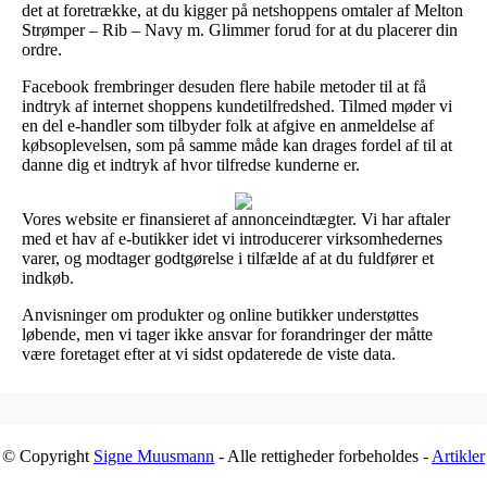
det at foretrække, at du kigger på netshoppens omtaler af Melton
Strømper – Rib – Navy m. Glimmer forud for at du placerer din
ordre.
Facebook frembringer desuden flere habile metoder til at få
indtryk af internet shoppens kundetilfredshed. Tilmed møder vi
en del e-handler som tilbyder folk at afgive en anmeldelse af
købsoplevelsen, som på samme måde kan drages fordel af til at
danne dig et indtryk af hvor tilfredse kunderne er.
Vores website er finansieret af annonceindtægter. Vi har aftaler
med et hav af e-butikker idet vi introducerer virksomhedernes
varer, og modtager godtgørelse i tilfælde af at du fuldfører et
indkøb.
Anvisninger om produkter og online butikker understøttes
løbende, men vi tager ikke ansvar for forandringer der måtte
være foretaget efter at vi sidst opdaterede de viste data.
© Copyright
Signe Muusmann
- Alle rettigheder forbeholdes -
Artikler