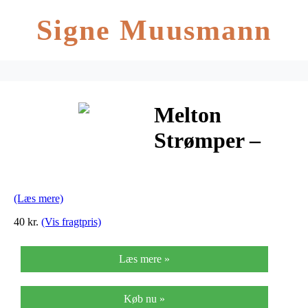
Signe Muusmann
Melton
Strømper –
Rib – Navy m.
Glimmer
(Læs mere)
40 kr.
(Vis fragtpris)
Læs mere »
Køb nu »