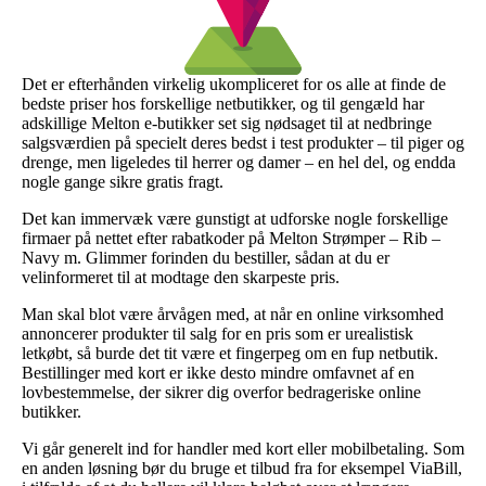
Det er efterhånden virkelig ukompliceret for os alle at finde de
bedste priser hos forskellige netbutikker, og til gengæld har
adskillige Melton e-butikker set sig nødsaget til at nedbringe
salgsværdien på specielt deres bedst i test produkter – til piger og
drenge, men ligeledes til herrer og damer – en hel del, og endda
nogle gange sikre gratis fragt.
Det kan immervæk være gunstigt at udforske nogle forskellige
firmaer på nettet efter rabatkoder på Melton Strømper – Rib –
Navy m. Glimmer forinden du bestiller, sådan at du er
velinformeret til at modtage den skarpeste pris.
Man skal blot være årvågen med, at når en online virksomhed
annoncerer produkter til salg for en pris som er urealistisk
letkøbt, så burde det tit være et fingerpeg om en fup netbutik.
Bestillinger med kort er ikke desto mindre omfavnet af en
lovbestemmelse, der sikrer dig overfor bedrageriske online
butikker.
Vi går generelt ind for handler med kort eller mobilbetaling. Som
en anden løsning bør du bruge et tilbud fra for eksempel ViaBill,