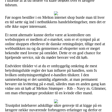
i tilfælde af at du hellere vil klare beløbet over et længere
tidsrum.
Før nogen bestiller i en Melton internet shop burde man til hver
en tid sætte sig ind i netbutikkens handelsbetingelser, men det er
ofte ikke super interessant.
Et nemt alternativ kunne derfor være at kontrollere om
webshoppen er medlem af e-mærket, som er et sympol på at
online shoppen efterlever de danske retningslinjer, tillige med at
webbutikken nu og da gennemses af eksperter som er meget
bekendte med lovene på området. Dette er en god chance for
hjælpende service, når du møder besvær ved dit køb.
Endvidere tilråder vi at du er omhyggelig omkring de mest
betydningsfulde regler der kan influere på handlen, som fx
hvilken ombytningsrettighed e-handlen tilsikrer. I den
sammenhæng er det samtidig afgørende, at man permanent
bevarer sin kvittering på e-mail, således man en anden gang kan
vidne om sit køb af Melton Strømper – Rib – Navy m. Glimmer,
om man efterspørger produkter til en kvinde eller mand.
Trustpilot indebærer adskillige sikre genveje til at kigge på en
længere række nuværende forbrugeres erfaringer og derfor er