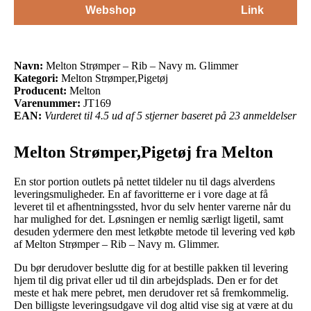
Webshop
Link
Navn:
Melton Strømper – Rib – Navy m. Glimmer
Kategori:
Melton Strømper,Pigetøj
Producent:
Melton
Varenummer:
JT169
EAN:
Vurderet til 4.5 ud af 5 stjerner baseret på 23 anmeldelser
Melton Strømper,Pigetøj fra Melton
En stor portion outlets på nettet tildeler nu til dags alverdens
leveringsmuligheder. En af favoritterne er i vore dage at få
leveret til et afhentningssted, hvor du selv henter varerne når du
har mulighed for det. Løsningen er nemlig særligt ligetil, samt
desuden ydermere den mest letkøbte metode til levering ved køb
af Melton Strømper – Rib – Navy m. Glimmer.
Du bør derudover beslutte dig for at bestille pakken til levering
hjem til dig privat eller ud til din arbejdsplads. Den er for det
meste et hak mere pebret, men derudover ret så fremkommelig.
Den billigste leveringsudgave vil dog altid vise sig at være at du