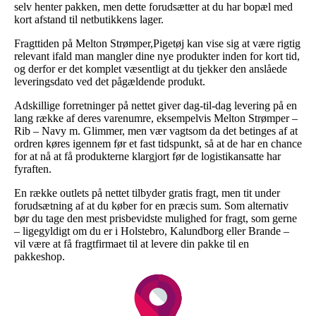
selv henter pakken, men dette forudsætter at du har bopæl med
kort afstand til netbutikkens lager.
Fragttiden på Melton Strømper,Pigetøj kan vise sig at være rigtig
relevant ifald man mangler dine nye produkter inden for kort tid,
og derfor er det komplet væsentligt at du tjekker den anslåede
leveringsdato ved det pågældende produkt.
Adskillige forretninger på nettet giver dag-til-dag levering på en
lang række af deres varenumre, eksempelvis Melton Strømper –
Rib – Navy m. Glimmer, men vær vagtsom da det betinges af at
ordren køres igennem før et fast tidspunkt, så at de har en chance
for at nå at få produkterne klargjort før de logistikansatte har
fyraften.
En række outlets på nettet tilbyder gratis fragt, men tit under
forudsætning af at du køber for en præcis sum. Som alternativ
bør du tage den mest prisbevidste mulighed for fragt, som gerne
– ligegyldigt om du er i Holstebro, Kalundborg eller Brande –
vil være at få fragtfirmaet til at levere din pakke til en
pakkeshop.