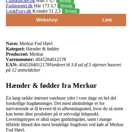
Cultskincare.dk
Hud 1 3,7
Besøg
Fashiongirl.dk
Hår 173 3,7
Besøg
LookFoxy.dk
Kvinder 51 2,5
Besøg
Webshop
Link
Navn:
Merkur Fod Høvl
Kategori:
Hænder & fødder
Producent:
Merkur
Varenummer:
4045284012178
EAN:
4045284012178
Vurderet til 3.8 ud af 5 stjerner baseret
på 12 anmeldelser
Hænder & fødder fra Merkur
En lang række internet varehuse yder i vore dage en hel del
forskellige fragtløsninger. Det mest almindelige er for
nærværende at få leveret til et afhentningssted, hvor du så nemt
kan hente dine produkter på et selvvalgt tidspunkt.
Leveringstypen er altså super gnidningsløs, samt i mange
tilfælde tilmed den mest betalelige fragtform ved køb af Merkur
Fod Høvl.