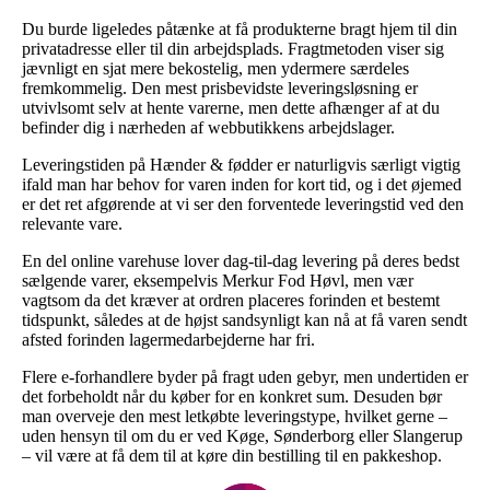
Du burde ligeledes påtænke at få produkterne bragt hjem til din
privatadresse eller til din arbejdsplads. Fragtmetoden viser sig
jævnligt en sjat mere bekostelig, men ydermere særdeles
fremkommelig. Den mest prisbevidste leveringsløsning er
utvivlsomt selv at hente varerne, men dette afhænger af at du
befinder dig i nærheden af webbutikkens arbejdslager.
Leveringstiden på Hænder & fødder er naturligvis særligt vigtig
ifald man har behov for varen inden for kort tid, og i det øjemed
er det ret afgørende at vi ser den forventede leveringstid ved den
relevante vare.
En del online varehuse lover dag-til-dag levering på deres bedst
sælgende varer, eksempelvis Merkur Fod Høvl, men vær
vagtsom da det kræver at ordren placeres forinden et bestemt
tidspunkt, således at de højst sandsynligt kan nå at få varen sendt
afsted forinden lagermedarbejderne har fri.
Flere e-forhandlere byder på fragt uden gebyr, men undertiden er
det forbeholdt når du køber for en konkret sum. Desuden bør
man overveje den mest letkøbte leveringstype, hvilket gerne –
uden hensyn til om du er ved Køge, Sønderborg eller Slangerup
– vil være at få dem til at køre din bestilling til en pakkeshop.