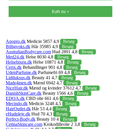
Køb nu »
Apopro.dk
Medicin 5857 4,9
Besøg
Billigvoks.dk
Hår 35985 4,9
Besøg
AustralianBodycare.com
Hud 2891 4,8
Besøg
Med24.dk
Helse 8030 4,8
Besøg
Helsebixen.dk
Helse 10871 4,8
Besøg
Cerix.dk
Behandlinger 901 4,8
Besøg
UdenParfume.dk
Parfumefri 69 4,8
Besøg
Lidtluksus.dk
Beauty 41 4,7
Besøg
Made4men.dk
Mænd 6942 4,7
Besøg
NiceHair.dk
Mænd og kvinder 37612 4,7
Besøg
DanishSkinCare.dk
Beauty 1566 4,6
Besøg
EDOA.dk
CBD olie 661 4,6
Besøg
Mecindo.dk
Medicin 3248 4,5
Besøg
HairOutlet.dk
Hår 53 4,4
Besøg
eHudpleje.dk
Hud 70 4,3
Besøg
Perfect-Body.dk
Beauty 10 4
Besøg
CetinaSkincare.com
Krokodilleolie 2 3,8
Besøg