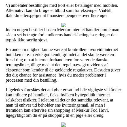
Vi anbefaler bestillinger med kort eller betalinger med mobilen.
Alternativt kan du bruge et tilbud som for eksempel ViaBill,
ifald du efterspørger at finansiere pengene over flere uger.
Inden nogen bestiller hos en Merkur internet handler burde man
sådan set betragte forhandlerens handelsbetingelser, dog er det
typisk ikke særlig sjovt.
En anden mulighed kunne være at kontrollere hvorvidt internet
butikken er e-mærke godkendt, grundet at det skulle være en
forsikring om at internet forhandleren forsvarer de danske
retningslinjer, tillige med at den regelmæssigt revideres af
eksperter som kender til de gældende regulativer. Desuden giver
det dig chance for assistance, hvis du møder problemer i
processen med din bestilling.
Ligeledes foreslåes det at køber er sat ind i de vigtigste vilkår der
kan influere på handlen, f.eks. hvilken byttepolitik internet
selskabet tilsikrer. I relation til det er det samtidig relevant, at
man til enhver tid beholder ens kvitteringsmail, så man i
fremtiden kan eftervise sin shopping af Merkur Fod Høvl,
ligegyldigt om du er på shopping til en pige eller dreng.