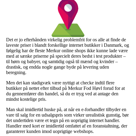
Det er jo efterhånden virkelig problemfrit for os alle at finde de
laveste priser i blandt forskellige internet butikker i Danmark, og
følgelig har de fleste Merkur online shops ikke kunne lade være
med at sænke priserne på specielt deres bedst i test produkter –
til børn og babyer, og samtidig også til mænd og kvinder –
drastisk, og endda nogle gange byde på levering uden
beregning.
Men det kan stadigvæk være nyttigt at checke indtil flere
butikker på nettet efter tilbud på Merkur Fod Høvl forud for at
du gennemfører din handel, så du er tryg ved at antage den
mindst kostelige pris.
Man skal imidlertid huske på, at når en e-forhandler tilbyder en
vare til salg for en udsalgspris som virker urealistisk gunstig, bør
det undertiden være et tegn på en uoprigtig internet handler.
Handler med kort er imidlertid omfattet af en foranstaltning, der
garanterer kunden imod uoprigtige webshops.