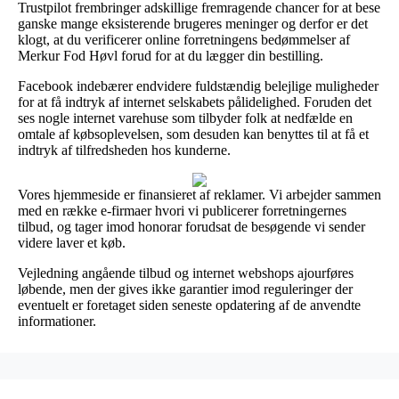
Trustpilot frembringer adskillige fremragende chancer for at bese
ganske mange eksisterende brugeres meninger og derfor er det
klogt, at du verificerer online forretningens bedømmelser af
Merkur Fod Høvl forud for at du lægger din bestilling.
Facebook indebærer endvidere fuldstændig belejlige muligheder
for at få indtryk af internet selskabets pålidelighed. Foruden det
ses nogle internet varehuse som tilbyder folk at nedfælde en
omtale af købsoplevelsen, som desuden kan benyttes til at få et
indtryk af tilfredsheden hos kunderne.
Vores hjemmeside er finansieret af reklamer. Vi arbejder sammen
med en række e-firmaer hvori vi publicerer forretningernes
tilbud, og tager imod honorar forudsat de besøgende vi sender
videre laver et køb.
Vejledning angående tilbud og internet webshops ajourføres
løbende, men der gives ikke garantier imod reguleringer der
eventuelt er foretaget siden seneste opdatering af de anvendte
informationer.