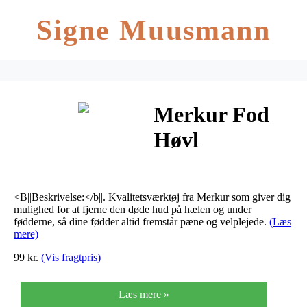
Signe Muusmann
Merkur Fod
Høvl
<B||Beskrivelse:</b||. Kvalitetsværktøj fra Merkur som giver dig
mulighed for at fjerne den døde hud på hælen og under
fødderne, så dine fødder altid fremstår pæne og velplejede.
(Læs
mere)
99 kr.
(Vis fragtpris)
Læs mere »