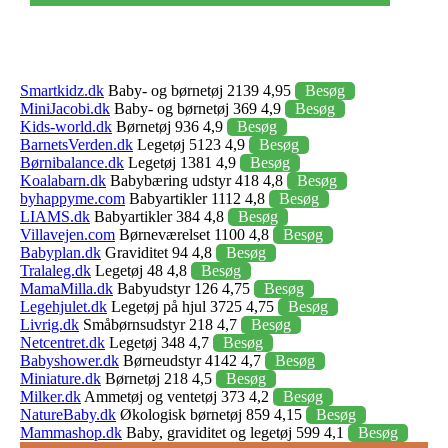
Smartkidz.dk
Baby- og børnetøj 2139 4,95
Besøg
MiniJacobi.dk
Baby- og børnetøj 369 4,9
Besøg
Kids-world.dk
Børnetøj 936 4,9
Besøg
BarnetsVerden.dk
Legetøj 5123 4,9
Besøg
Børnibalance.dk
Legetøj 1381 4,9
Besøg
Koalabarn.dk
Babybæring udstyr 418 4,8
Besøg
byhappyme.com
Babyartikler 1112 4,8
Besøg
LIAMS.dk
Babyartikler 384 4,8
Besøg
Villavejen.com
Børneværelset 1100 4,8
Besøg
Babyplan.dk
Graviditet 94 4,8
Besøg
Tralaleg.dk
Legetøj 48 4,8
Besøg
MamaMilla.dk
Babyudstyr 126 4,75
Besøg
Legehjulet.dk
Legetøj på hjul 3725 4,75
Besøg
Livrig.dk
Småbørnsudstyr 218 4,7
Besøg
Netcentret.dk
Legetøj 348 4,7
Besøg
Babyshower.dk
Børneudstyr 4142 4,7
Besøg
Miniature.dk
Børnetøj 218 4,5
Besøg
Milker.dk
Ammetøj og ventetøj 373 4,2
Besøg
NatureBaby.dk
Økologisk børnetøj 859 4,15
Besøg
Mammashop.dk
Baby, graviditet og legetøj 599 4,1
Besøg