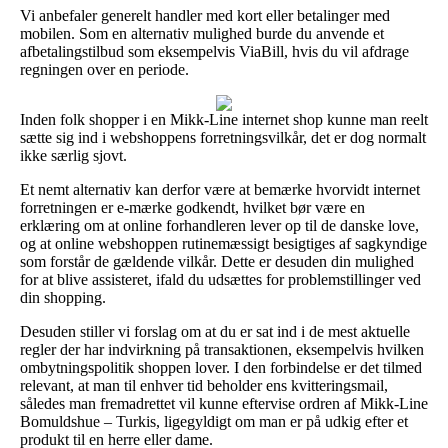
Vi anbefaler generelt handler med kort eller betalinger med
mobilen. Som en alternativ mulighed burde du anvende et
afbetalingstilbud som eksempelvis ViaBill, hvis du vil afdrage
regningen over en periode.
Inden folk shopper i en Mikk-Line internet shop kunne man reelt
sætte sig ind i webshoppens forretningsvilkår, det er dog normalt
ikke særlig sjovt.
Et nemt alternativ kan derfor være at bemærke hvorvidt internet
forretningen er e-mærke godkendt, hvilket bør være en
erklæring om at online forhandleren lever op til de danske love,
og at online webshoppen rutinemæssigt besigtiges af sagkyndige
som forstår de gældende vilkår. Dette er desuden din mulighed
for at blive assisteret, ifald du udsættes for problemstillinger ved
din shopping.
Desuden stiller vi forslag om at du er sat ind i de mest aktuelle
regler der har indvirkning på transaktionen, eksempelvis hvilken
ombytningspolitik shoppen lover. I den forbindelse er det tilmed
relevant, at man til enhver tid beholder ens kvitteringsmail,
således man fremadrettet vil kunne eftervise ordren af Mikk-Line
Bomuldshue – Turkis, ligegyldigt om man er på udkig efter et
produkt til en herre eller dame.