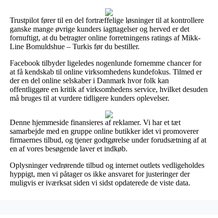
Trustpilot fører til en del fortræffelige løsninger til at kontrollere
ganske mange øvrige kunders iagttagelser og herved er det
fornuftigt, at du betragter online forretningens ratings af Mikk-
Line Bomuldshue – Turkis før du bestiller.
Facebook tilbyder ligeledes nogenlunde fornemme chancer for
at få kendskab til online virksomhedens kundefokus. Tilmed er
der en del online selskaber i Danmark hvor folk kan
offentliggøre en kritik af virksomhedens service, hvilket desuden
må bruges til at vurdere tidligere kunders oplevelser.
Denne hjemmeside finansieres af reklamer. Vi har et tæt
samarbejde med en gruppe online butikker idet vi promoverer
firmaernes tilbud, og tjener godtgørelse under forudsætning af at
en af vores besøgende laver et indkøb.
Oplysninger vedrørende tilbud og internet outlets vedligeholdes
hyppigt, men vi påtager os ikke ansvaret for justeringer der
muligvis er iværksat siden vi sidst opdaterede de viste data.