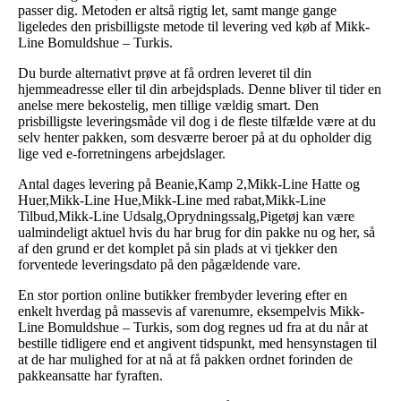
passer dig. Metoden er altså rigtig let, samt mange gange
ligeledes den prisbilligste metode til levering ved køb af Mikk-
Line Bomuldshue – Turkis.
Du burde alternativt prøve at få ordren leveret til din
hjemmeadresse eller til din arbejdsplads. Denne bliver til tider en
anelse mere bekostelig, men tillige vældig smart. Den
prisbilligste leveringsmåde vil dog i de fleste tilfælde være at du
selv henter pakken, som desværre beroer på at du opholder dig
lige ved e-forretningens arbejdslager.
Antal dages levering på Beanie,Kamp 2,Mikk-Line Hatte og
Huer,Mikk-Line Hue,Mikk-Line med rabat,Mikk-Line
Tilbud,Mikk-Line Udsalg,Oprydningssalg,Pigetøj kan være
ualmindeligt aktuel hvis du har brug for din pakke nu og her, så
af den grund er det komplet på sin plads at vi tjekker den
forventede leveringsdato på den pågældende vare.
En stor portion online butikker frembyder levering efter en
enkelt hverdag på massevis af varenumre, eksempelvis Mikk-
Line Bomuldshue – Turkis, som dog regnes ud fra at du når at
bestille tidligere end et angivent tidspunkt, med hensynstagen til
at de har mulighed for at nå at få pakken ordnet forinden de
pakkeansatte har fyraften.