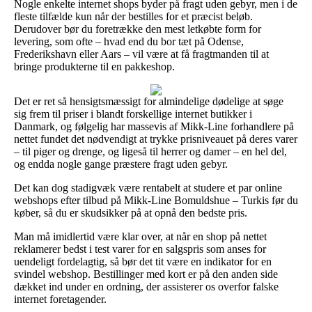
Nogle enkelte internet shops byder på fragt uden gebyr, men i de
fleste tilfælde kun når der bestilles for et præcist beløb.
Derudover bør du foretrække den mest letkøbte form for
levering, som ofte – hvad end du bor tæt på Odense,
Frederikshavn eller Aars – vil være at få fragtmanden til at
bringe produkterne til en pakkeshop.
Det er ret så hensigtsmæssigt for almindelige dødelige at søge
sig frem til priser i blandt forskellige internet butikker i
Danmark, og følgelig har massevis af Mikk-Line forhandlere på
nettet fundet det nødvendigt at trykke prisniveauet på deres varer
– til piger og drenge, og ligeså til herrer og damer – en hel del,
og endda nogle gange præstere fragt uden gebyr.
Det kan dog stadigvæk være rentabelt at studere et par online
webshops efter tilbud på Mikk-Line Bomuldshue – Turkis før du
køber, så du er skudsikker på at opnå den bedste pris.
Man må imidlertid være klar over, at når en shop på nettet
reklamerer bedst i test varer for en salgspris som anses for
uendeligt fordelagtig, så bør det tit være en indikator for en
svindel webshop. Bestillinger med kort er på den anden side
dækket ind under en ordning, der assisterer os overfor falske
internet foretagender.