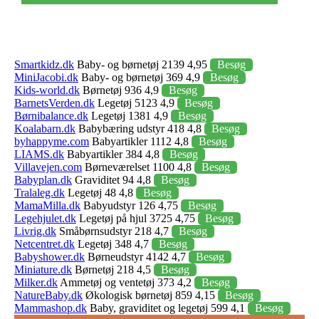
Smartkidz.dk
Baby- og børnetøj 2139 4,95
Besøg
MiniJacobi.dk
Baby- og børnetøj 369 4,9
Besøg
Kids-world.dk
Børnetøj 936 4,9
Besøg
BarnetsVerden.dk
Legetøj 5123 4,9
Besøg
Børnibalance.dk
Legetøj 1381 4,9
Besøg
Koalabarn.dk
Babybæring udstyr 418 4,8
Besøg
byhappyme.com
Babyartikler 1112 4,8
Besøg
LIAMS.dk
Babyartikler 384 4,8
Besøg
Villavejen.com
Børneværelset 1100 4,8
Besøg
Babyplan.dk
Graviditet 94 4,8
Besøg
Tralaleg.dk
Legetøj 48 4,8
Besøg
MamaMilla.dk
Babyudstyr 126 4,75
Besøg
Legehjulet.dk
Legetøj på hjul 3725 4,75
Besøg
Livrig.dk
Småbørnsudstyr 218 4,7
Besøg
Netcentret.dk
Legetøj 348 4,7
Besøg
Babyshower.dk
Børneudstyr 4142 4,7
Besøg
Miniature.dk
Børnetøj 218 4,5
Besøg
Milker.dk
Ammetøj og ventetøj 373 4,2
Besøg
NatureBaby.dk
Økologisk børnetøj 859 4,15
Besøg
Mammashop.dk
Baby, graviditet og legetøj 599 4,1
Besøg