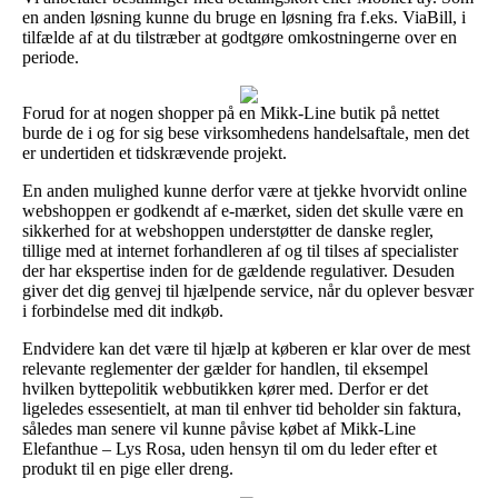
en anden løsning kunne du bruge en løsning fra f.eks. ViaBill, i
tilfælde af at du tilstræber at godtgøre omkostningerne over en
periode.
Forud for at nogen shopper på en Mikk-Line butik på nettet
burde de i og for sig bese virksomhedens handelsaftale, men det
er undertiden et tidskrævende projekt.
En anden mulighed kunne derfor være at tjekke hvorvidt online
webshoppen er godkendt af e-mærket, siden det skulle være en
sikkerhed for at webshoppen understøtter de danske regler,
tillige med at internet forhandleren af og til tilses af specialister
der har ekspertise inden for de gældende regulativer. Desuden
giver det dig genvej til hjælpende service, når du oplever besvær
i forbindelse med dit indkøb.
Endvidere kan det være til hjælp at køberen er klar over de mest
relevante reglementer der gælder for handlen, til eksempel
hvilken byttepolitik webbutikken kører med. Derfor er det
ligeledes essesentielt, at man til enhver tid beholder sin faktura,
således man senere vil kunne påvise købet af Mikk-Line
Elefanthue – Lys Rosa, uden hensyn til om du leder efter et
produkt til en pige eller dreng.