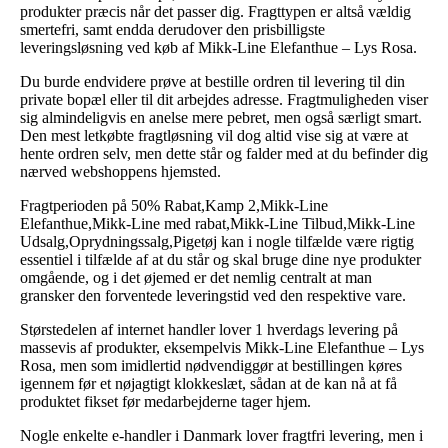
produkter præcis når det passer dig. Fragttypen er altså vældig
smertefri, samt endda derudover den prisbilligste
leveringsløsning ved køb af Mikk-Line Elefanthue – Lys Rosa.
Du burde endvidere prøve at bestille ordren til levering til din
private bopæl eller til dit arbejdes adresse. Fragtmuligheden viser
sig almindeligvis en anelse mere pebret, men også særligt smart.
Den mest letkøbte fragtløsning vil dog altid vise sig at være at
hente ordren selv, men dette står og falder med at du befinder dig
nærved webshoppens hjemsted.
Fragtperioden på 50% Rabat,Kamp 2,Mikk-Line
Elefanthue,Mikk-Line med rabat,Mikk-Line Tilbud,Mikk-Line
Udsalg,Oprydningssalg,Pigetøj kan i nogle tilfælde være rigtig
essentiel i tilfælde af at du står og skal bruge dine nye produkter
omgående, og i det øjemed er det nemlig centralt at man
gransker den forventede leveringstid ved den respektive vare.
Størstedelen af internet handler lover 1 hverdags levering på
massevis af produkter, eksempelvis Mikk-Line Elefanthue – Lys
Rosa, men som imidlertid nødvendiggør at bestillingen køres
igennem før et nøjagtigt klokkeslæt, sådan at de kan nå at få
produktet fikset før medarbejderne tager hjem.
Nogle enkelte e-handler i Danmark lover fragtfri levering, men i