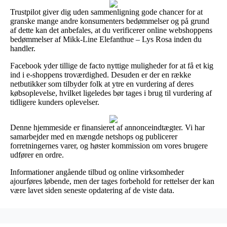
Trustpilot giver dig uden sammenligning gode chancer for at
granske mange andre konsumenters bedømmelser og på grund
af dette kan det anbefales, at du verificerer online webshoppens
bedømmelser af Mikk-Line Elefanthue – Lys Rosa inden du
handler.
Facebook yder tillige de facto nyttige muligheder for at få et kig
ind i e-shoppens troværdighed. Desuden er der en række
netbutikker som tilbyder folk at ytre en vurdering af deres
købsoplevelse, hvilket ligeledes bør tages i brug til vurdering af
tidligere kunders oplevelser.
Denne hjemmeside er finansieret af annonceindtægter. Vi har
samarbejder med en mængde netshops og publicerer
forretningernes varer, og høster kommission om vores brugere
udfører en ordre.
Informationer angående tilbud og online virksomheder
ajourføres løbende, men der tages forbehold for rettelser der kan
være lavet siden seneste opdatering af de viste data.