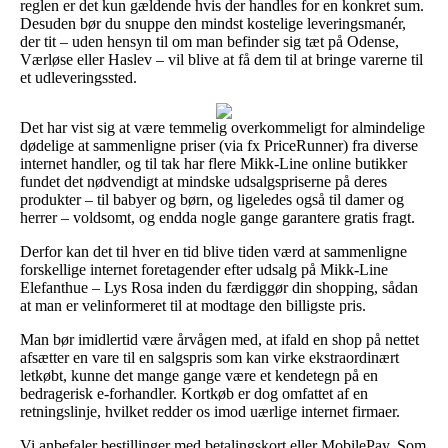
reglen er det kun gældende hvis der handles for en konkret sum.
Desuden bør du snuppe den mindst kostelige leveringsmanér,
der tit – uden hensyn til om man befinder sig tæt på Odense,
Værløse eller Haslev – vil blive at få dem til at bringe varerne til
et udleveringssted.
Det har vist sig at være temmelig overkommeligt for almindelige
dødelige at sammenligne priser (via fx PriceRunner) fra diverse
internet handler, og til tak har flere Mikk-Line online butikker
fundet det nødvendigt at mindske udsalgspriserne på deres
produkter – til babyer og børn, og ligeledes også til damer og
herrer – voldsomt, og endda nogle gange garantere gratis fragt.
Derfor kan det til hver en tid blive tiden værd at sammenligne
forskellige internet foretagender efter udsalg på Mikk-Line
Elefanthue – Lys Rosa inden du færdiggør din shopping, sådan
at man er velinformeret til at modtage den billigste pris.
Man bør imidlertid være årvågen med, at ifald en shop på nettet
afsætter en vare til en salgspris som kan virke ekstraordinært
letkøbt, kunne det mange gange være et kendetegn på en
bedragerisk e-forhandler. Kortkøb er dog omfattet af en
retningslinje, hvilket redder os imod uærlige internet firmaer.
Vi anbefaler bestillinger med betalingskort eller MobilePay. Som