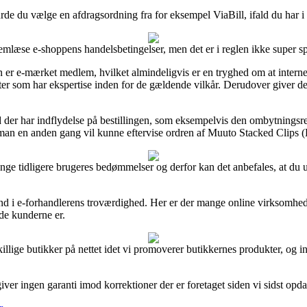
urde du vælge en afdragsordning fra for eksempel ViaBill, ifald du har i
nnemlæse e-shoppens handelsbetingelser, men det er i reglen ikke super 
 er e-mærket medlem, hvilket almindeligvis er en tryghed om at interne
er som har ekspertise inden for de gældende vilkår. Derudover giver det 
old der har indflydelse på bestillingen, som eksempelvis den ombytnings
es man en anden gang vil kunne eftervise ordren af Muuto Stacked Clips
ange tidligere brugeres bedømmelser og derfor kan det anbefales, at du
ind i e-forhandlerens troværdighed. Her er der mange online virksomhed
ade kunderne er.
illige butikker på nettet idet vi promoverer butikkernes produkter, og i
er ingen garanti imod korrektioner der er foretaget siden vi sidst opda