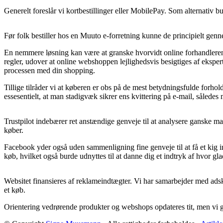
Generelt foreslår vi kortbestillinger eller MobilePay. Som alternativ b
Før folk bestiller hos en Muuto e-forretning kunne de principielt ge
En nemmere løsning kan være at granske hvorvidt online forhandleren
regler, udover at online webshoppen lejlighedsvis besigtiges af ekspert
processen med din shopping.
Tillige tilråder vi at køberen er obs på de mest betydningsfulde forh
essesentielt, at man stadigvæk sikrer ens kvittering på e-mail, såled
Trustpilot indebærer ret anstændige genveje til at analysere ganske m
køber.
Facebook yder også uden sammenligning fine genveje til at få et kig 
køb, hvilket også burde udnyttes til at danne dig et indtryk af hvor gl
Websitet finansieres af reklameindtægter. Vi har samarbejder med adsk
et køb.
Orientering vedrørende produkter og webshops opdateres tit, men vi giv