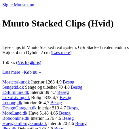
Signe Muusmann
Muuto Stacked Clips (Hvid)
Løse clips til Muuto Stacked reol system. Gør Stacked-reolen endnu st
Højde: 4 cm Dybde: 2 cm
(Læs mere)
150 kr.
(Vis fragtpris)
Læs mere »
Køb nu »
Mostersskur.dk
Interiør 1263 4,9
Besøg
Sengetid.dk
Senge og tilbehør 70 4,8
Besøg
ESfurniture.dk
Interiør 39 4,7
Besøg
LuxoLiving.dk
Bolig 5338 4,7
Besøg
Lepong.dk
Interiør 36 4,7
Besøg
DesignGaragen.dk
Interiør 519 4,7
Besøg
MoreLand.dk
Have 5148 4,65
Besøg
Boboonline.dk
Interiør 1276 4,6
Besøg
Hoejgaardbrugskunst.dk
Interiør 20 4,6
Besøg
Illux.dk
Dekoration 235 4,6
Besøg