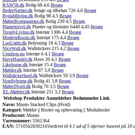
RAW58.dk
Bolig 68 4,6
Besøg
BedreNætter.dk
Senge og tilbehør 726 4,6
Besøg
Bydahlliving.dk
Bolig 98 4,5
Besøg
MøbelKompagniet.dk
Bolig 239 4,5
Besøg
Plantetorvet.dk
Planter og blomster 6440 4,45
Besøg
TrendyLiving.dk
Interiør 1306 4,4
Besøg
ModernRoom.dk
Interiør 175 4,4
Besøg
LuxLight.dk
Belysning 18 4,3
Besøg
NiceWall.dk
Wallstickers 215 4,2
Besøg
Unishop.nu
Interiør 6 4,1
Besøg
HaveHandel.dk
Have 20 4,1
Besøg
Likehome.dk
Interiør 15 4
Besøg
Møbler.dk
Interiør 87 3,9
Besøg
Wallstickerland.dk
Wallstickers 59 3,9
Besøg
Nordlyhome.dk
Bolig 41 3,8
Besøg
MøbelNord.dk
Bolig 76 3,5
Besøg
XL-Møbler.dk
Interiør 211 3,3
Besøg
Webshop
Produkter
Anmeldelser
Bedømmelse
Link
Navn:
Muuto Stacked Clips (Hvid)
Kategori:
Møbler || Reoler og opbevaring || Modulreoler
Producent:
Muuto
Varenummer:
5561364
EAN:
5710562830216
Vurderet til 4.1 ud af 5 stjerner baseret på 18