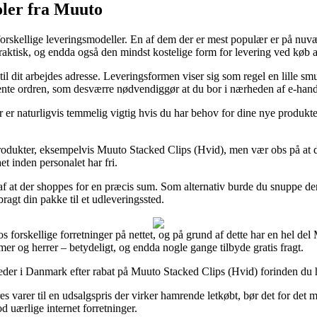
oler fra Muuto
rskellige leveringsmodeller. En af dem der er mest populær er på nuvære
 praktisk, og endda også den mindst kostelige form for levering ved køb
r til dit arbejdes adresse. Leveringsformen viser sig som regel en lill
t hente ordren, som desværre nødvendiggør at du bor i nærheden af e-hand
r naturligvis temmelig vigtig hvis du har behov for dine nye produkter ø
produkter, eksempelvis Muuto Stacked Clips (Hvid), men vær obs på at de
et inden personalet har fri.
af at der shoppes for en præcis sum. Som alternativ burde du snuppe den 
agt din pakke til et udleveringssted.
os forskellige forretninger på nettet, og på grund af dette har en hel d
amer og herrer – betydeligt, og endda nogle gange tilbyde gratis fragt.
heder i Danmark efter rabat på Muuto Stacked Clips (Hvid) forinden du ha
es varer til en udsalgspris der virker hamrende letkøbt, bør det for det m
od uærlige internet forretninger.