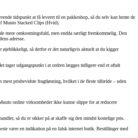
nde tidspunkt at få leveret til en pakkeshop, så du selv kan hente de
 af Muuto Stacked Clips (Hvid).
e smule mere omkostningsfuld, men endda særligt fremkommelig. Den
lens adresse.
jeblikkeligt, så derfor er det naturligvis aktuelt at du kigger
t tager udgangspunkt i at ordren lægges tidligere end et aftalt
mest prisbevidste fragtløsning, hvilket i de fleste tilfælde – uden
el Muuto online virksomheder ikke kunne slippe for at reducere
ndler, så du er sikker på at skaffe sig den mindst kostelige pris.
este være en indikation på en falsk internet butik. Bestillinger med