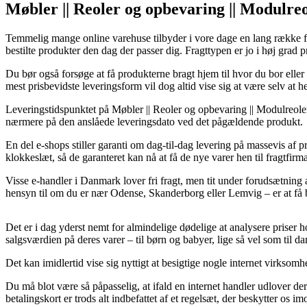
Møbler || Reoler og opbevaring || Modulre
Temmelig mange online varehuse tilbyder i vore dage en lang række fo
bestilte produkter den dag der passer dig. Fragttypen er jo i høj grad
Du bør også forsøge at få produkterne bragt hjem til hvor du bor elle
mest prisbevidste leveringsform vil dog altid vise sig at være selv a
Leveringstidspunktet på Møbler || Reoler og opbevaring || Modulreoler e
nærmere på den anslåede leveringsdato ved det pågældende produkt.
En del e-shops stiller garanti om dag-til-dag levering på massevis af 
klokkeslæt, så de garanteret kan nå at få de nye varer hen til fragtfirma
Visse e-handler i Danmark lover fri fragt, men tit under forudsætning 
hensyn til om du er nær Odense, Skanderborg eller Lemvig – er at få br
Det er i dag yderst nemt for almindelige dødelige at analysere priser h
salgsværdien på deres varer – til børn og babyer, lige så vel som til d
Det kan imidlertid vise sig nyttigt at besigtige nogle internet virksom
Du må blot være så påpasselig, at ifald en internet handler udlover der
betalingskort er trods alt indbefattet af et regelsæt, der beskytter os im