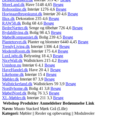
MoreLand.dk
Have 5148 4,65
Besøg
Boboonline.dk
Interiør 1276 4,6
Besøg
Hoejgaardbrugskunst.dk
Interiør 20 4,6
Besøg
Illux.dk
Dekoration 235 4,6
Besøg
RAW58.dk
Bolig 68 4,6
Besøg
BedreNætter.dk
Senge og tilbehør 726 4,6
Besøg
Bydahlliving.dk
Bolig 98 4,5
Besøg
MøbelKompagniet.dk
Bolig 239 4,5
Besøg
Plantetorvet.dk
Planter og blomster 6440 4,45
Besøg
TrendyLiving.dk
Interiør 1306 4,4
Besøg
ModernRoom.dk
Interiør 175 4,4
Besøg
LuxLight.dk
Belysning 18 4,3
Besøg
NiceWall.dk
Wallstickers 215 4,2
Besøg
Unishop.nu
Interiør 6 4,1
Besøg
HaveHandel.dk
Have 20 4,1
Besøg
Likehome.dk
Interiør 15 4
Besøg
Møbler.dk
Interiør 87 3,9
Besøg
Wallstickerland.dk
Wallstickers 59 3,9
Besøg
Nordlyhome.dk
Bolig 41 3,8
Besøg
MøbelNord.dk
Bolig 76 3,5
Besøg
XL-Møbler.dk
Interiør 211 3,3
Besøg
Webshop
Produkter
Anmeldelser
Bedømmelse
Link
Navn:
Muuto Stacked Mørk Grå (Lille)
Kategori:
Møbler || Reoler og opbevaring || Modulreoler