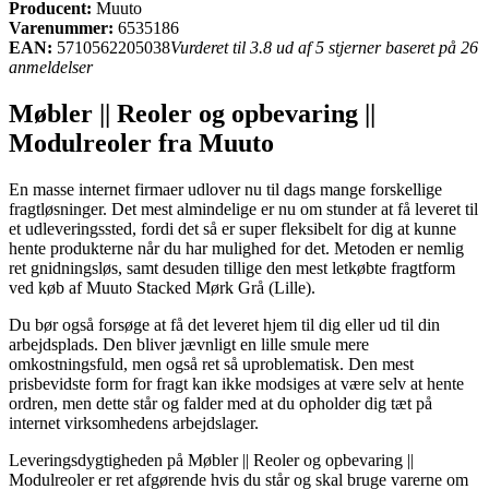
Producent:
Muuto
Varenummer:
6535186
EAN:
5710562205038
Vurderet til 3.8 ud af 5 stjerner baseret på 26
anmeldelser
Møbler || Reoler og opbevaring ||
Modulreoler fra Muuto
En masse internet firmaer udlover nu til dags mange forskellige
fragtløsninger. Det mest almindelige er nu om stunder at få leveret til
et udleveringssted, fordi det så er super fleksibelt for dig at kunne
hente produkterne når du har mulighed for det. Metoden er nemlig
ret gnidningsløs, samt desuden tillige den mest letkøbte fragtform
ved køb af Muuto Stacked Mørk Grå (Lille).
Du bør også forsøge at få det leveret hjem til dig eller ud til din
arbejdsplads. Den bliver jævnligt en lille smule mere
omkostningsfuld, men også ret så uproblematisk. Den mest
prisbevidste form for fragt kan ikke modsiges at være selv at hente
ordren, men dette står og falder med at du opholder dig tæt på
internet virksomhedens arbejdslager.
Leveringsdygtigheden på Møbler || Reoler og opbevaring ||
Modulreoler er ret afgørende hvis du står og skal bruge varerne om