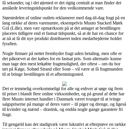
få sekunder, og i det øjemed er det rigtig centralt at man finder det
anslåede leveringstidspunkt for den vedkommende vare.
Størstedelen af online outlets reklamerer med dag-til-dag fragt på en
lang række af deres varenumre, eksempelvis Muuto Stacked Mørk
Grå (Lille), men vær opmærksom på at det antager at bestillingen
placeres tidligere end et fastsat tidspunkt, så at de har en chance for
at nå at få dit nye produkt distribueret inden medarbejderne holder
fyraften.
Nogle firmaer på nettet frembyder fragt uden betaling, men ofte er
det påkrævet at der købes for en fastsat pris. Som alternativ kunne
man tage den mest letkøbte fragtmulighed, der oftest – om du bor
tæt på Køge, Solrød Strand eller Sorø – vil være at få fragtmanden
til at bringe bestillingen til et afhentningssted.
Det er temmelig overkommeligt for alle og enhver at søge sig frem
til priser i blandt flere online virksomheder, og på grund af dette har
flere Muuto internet handler i Danmark været tvunget til at tvinge
salgspriserne på mange af deres varer – til piger og drenge, og ligeså
til kvinder og mænd – drastisk, og endda nogle gange garantere fri
fragt.
Til gengæld kan det stadigvæk være lukrativt at efterprøve en række