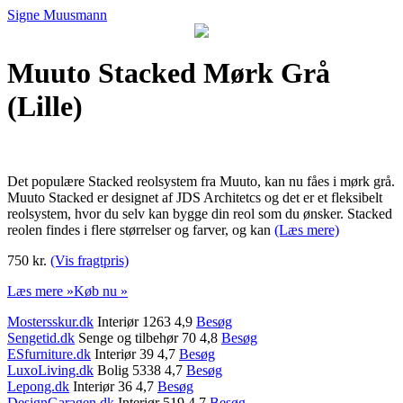
Signe Muusmann
Muuto Stacked Mørk Grå
(Lille)
Det populære Stacked reolsystem fra Muuto, kan nu fåes i mørk grå.
Muuto Stacked er designet af JDS Architetcs og det er et fleksibelt
reolsystem, hvor du selv kan bygge din reol som du ønsker. Stacked
reolen findes i flere størrelser og farver, og kan
(Læs mere)
750 kr.
(Vis fragtpris)
Læs mere »
Køb nu »
Mostersskur.dk
Interiør 1263 4,9
Besøg
Sengetid.dk
Senge og tilbehør 70 4,8
Besøg
ESfurniture.dk
Interiør 39 4,7
Besøg
LuxoLiving.dk
Bolig 5338 4,7
Besøg
Lepong.dk
Interiør 36 4,7
Besøg
DesignGaragen.dk
Interiør 519 4,7
Besøg