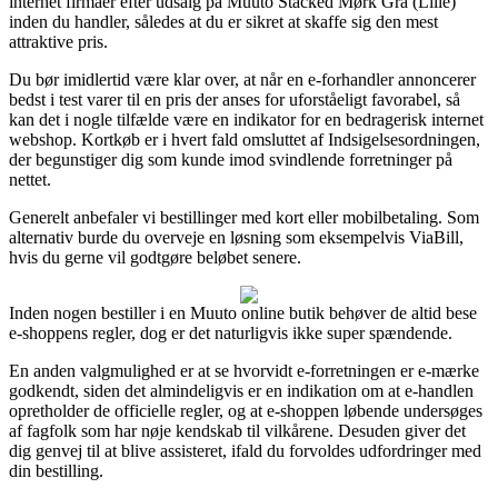
internet firmaer efter udsalg på Muuto Stacked Mørk Grå (Lille)
inden du handler, således at du er sikret at skaffe sig den mest
attraktive pris.
Du bør imidlertid være klar over, at når en e-forhandler annoncerer
bedst i test varer til en pris der anses for uforståeligt favorabel, så
kan det i nogle tilfælde være en indikator for en bedragerisk internet
webshop. Kortkøb er i hvert fald omsluttet af Indsigelsesordningen,
der begunstiger dig som kunde imod svindlende forretninger på
nettet.
Generelt anbefaler vi bestillinger med kort eller mobilbetaling. Som
alternativ burde du overveje en løsning som eksempelvis ViaBill,
hvis du gerne vil godtgøre beløbet senere.
Inden nogen bestiller i en Muuto online butik behøver de altid bese
e-shoppens regler, dog er det naturligvis ikke super spændende.
En anden valgmulighed er at se hvorvidt e-forretningen er e-mærke
godkendt, siden det almindeligvis er en indikation om at e-handlen
opretholder de officielle regler, og at e-shoppen løbende undersøges
af fagfolk som har nøje kendskab til vilkårene. Desuden giver det
dig genvej til at blive assisteret, ifald du forvoldes udfordringer med
din bestilling.