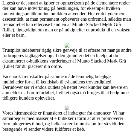
Ligeså er det smart at køber er opmærksom på de elementære regler
der kan have indvirkning på bestillingen, for eksempel hvilken
ombytningspolitik online butikken anvender. Her er det ydermere
essesentielt, at man permanent opbevarer ens ordremail, således man
fremadrettet kan eftervise handlen af Muuto Stacked Mørk Grå
(Lille), ligegyldigt om man er på udkig efter et produkt til en voksen
eller et barn.
Trustpilot indebærer rigtig sikre genveje til at efterse ret mange andre
forbrugeres iagttagelser og af den grund er det en hjælp, at du
eksaminerer e-butikkens vurderinger af Muuto Stacked Mørk Grå
(Lille) før du placerer din ordre.
Facebook fremskaffer på samme måde temmelig belejlige
muligheder for at få kendskab til e-handlens troværdighed.
Derudover ser vi endda outlets på nettet hvor kunder kan levere en
anmeldelse af ordreforløbet, hvilket også må bruges til at bedømme
tidligere kunders oplevelser.
Vores hjemmeside er finansieret af indtægter fra annoncer. Vi har
samarbejder med masser af e-butikker i form af at vi promoverer
forretningernes tilbud, og indkasserer kommission for så vidt den
besøgende vi sender videre fuldfører et køb.