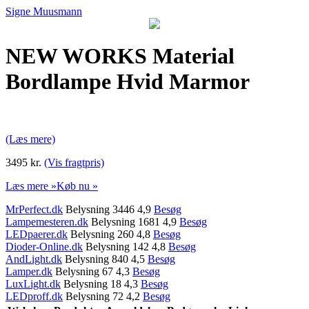
Signe Muusmann
NEW WORKS Material
Bordlampe Hvid Marmor
(Læs mere)
3495 kr.
(Vis fragtpris)
Læs mere »
Køb nu »
MrPerfect.dk
Belysning 3446 4,9
Besøg
Lampemesteren.dk
Belysning 1681 4,9
Besøg
LEDpaerer.dk
Belysning 260 4,8
Besøg
Dioder-Online.dk
Belysning 142 4,8
Besøg
AndLight.dk
Belysning 840 4,5
Besøg
Lamper.dk
Belysning 67 4,3
Besøg
LuxLight.dk
Belysning 18 4,3
Besøg
LEDproff.dk
Belysning 72 4,2
Besøg