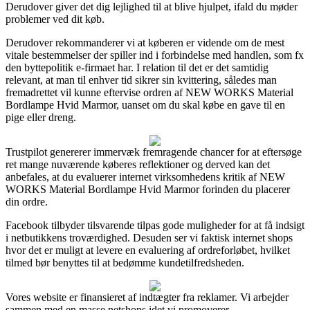
Derudover giver det dig lejlighed til at blive hjulpet, ifald du møder
problemer ved dit køb.
Derudover rekommanderer vi at køberen er vidende om de mest
vitale bestemmelser der spiller ind i forbindelse med handlen, som fx
den byttepolitik e-firmaet har. I relation til det er det samtidig
relevant, at man til enhver tid sikrer sin kvittering, således man
fremadrettet vil kunne eftervise ordren af NEW WORKS Material
Bordlampe Hvid Marmor, uanset om du skal købe en gave til en
pige eller dreng.
Trustpilot genererer immervæk fremragende chancer for at eftersøge
ret mange nuværende køberes reflektioner og derved kan det
anbefales, at du evaluerer internet virksomhedens kritik af NEW
WORKS Material Bordlampe Hvid Marmor forinden du placerer
din ordre.
Facebook tilbyder tilsvarende tilpas gode muligheder for at få indsigt
i netbutikkens troværdighed. Desuden ser vi faktisk internet shops
hvor det er muligt at levere en evaluering af ordreforløbet, hvilket
tilmed bør benyttes til at bedømme kundetilfredsheden.
Vores website er finansieret af indtægter fra reklamer. Vi arbejder
sammen med en masse netshops idet vi promoverer