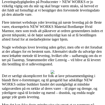
Leveringsdygtigheden på Producenter > NEW WORKS er jo
virkelig vigtig om du står og skal bruge varen straks, så herved er
det fuldt ud fornuftigt at vi besigtiger den forventede leveringsdato
på den aktuelle vare.
Flere internet webshops yder levering på næste hverdag på de fleste
varer, eksempelvis NEW WORKS Material Bordlampe Hvid
Marmor, men som trods alt påkræver at ordren gennemføres inden et
givent tidspunkt, så de højst sandsynligt kan nå at få bestillingen
afsted forud for at medarbejderne tager hjem.
Nogle webshops lover levering uden gebyr, men ofte er det forudsat
at der aftages for en bestemt sum. Alternativt skulle du udvælge den
mest letkøbte metode til levering, hvilket ofte – uafhængig om du er
tæt på Taastrup, Smørumnedre eller Lemvig – vil blive at få leveret
din bestilling til et udleveringssted.
Det er særligt ukompliceret for folk at lave prissammenligning i
blandt flere e-forretninger, og til gengæld har adskillige NEW
WORKS online butikker fundet det uundgåeligt at mindske
salgsværdien på en række af deres varer – til piger og drenge, og
yderligere også til kvinder og mænd – drastisk, og endda nogle
gange yde gratis levering.
Men det kan ikke desto mindre vise sig smart at se nærmere på