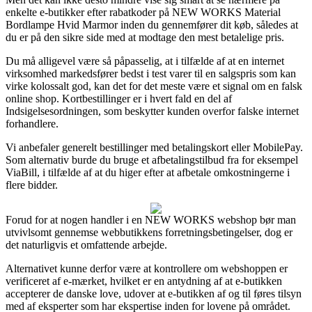
enkelte e-butikker efter rabatkoder på NEW WORKS Material
Bordlampe Hvid Marmor inden du gennemfører dit køb, således at
du er på den sikre side med at modtage den mest betalelige pris.
Du må alligevel være så påpasselig, at i tilfælde af at en internet
virksomhed markedsfører bedst i test varer til en salgspris som kan
virke kolossalt god, kan det for det meste være et signal om en falsk
online shop. Kortbestillinger er i hvert fald en del af
Indsigelsesordningen, som beskytter kunden overfor falske internet
forhandlere.
Vi anbefaler generelt bestillinger med betalingskort eller MobilePay.
Som alternativ burde du bruge et afbetalingstilbud fra for eksempel
ViaBill, i tilfælde af at du higer efter at afbetale omkostningerne i
flere bidder.
Forud for at nogen handler i en NEW WORKS webshop bør man
utvivlsomt gennemse webbutikkens forretningsbetingelser, dog er
det naturligvis et omfattende arbejde.
Alternativet kunne derfor være at kontrollere om webshoppen er
verificeret af e-mærket, hvilket er en antydning af at e-butikken
accepterer de danske love, udover at e-butikken af og til føres tilsyn
med af eksperter som har ekspertise inden for lovene på området.