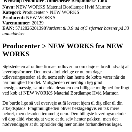
Webshop
Produkter
Anmeldelser
Bedømmelse
Link
Navn:
NEW WORKS Material Bordlampe Hvid Marmor
Kategori:
Producenter > NEW WORKS
Producent:
NEW WORKS
Varenummer:
20139
EAN:
5712826201398
Vurderet til 3.9 ud af 5 stjerner baseret på 33
anmeldelser
Producenter > NEW WORKS fra NEW
WORKS
Størstedelen af online firmaer udlover nu om dage et bredt udvalg af
leveringsformer. Den mest almindelige er nu om dage
udleveringssteder, så du nemt selv kan hente de købte varer når du
har mulighed for det. Muligheden er nemlig i høj grad
hensigtsmæssig, samt endda desuden den billigste mulighed for fragt
ved køb af NEW WORKS Material Bordlampe Hvid Marmor.
Du burde lige så vel overveje at få leveret hjem til dig eller til din
arbejdsplads. Fragtmuligheden bliver beklageligvis en tak mere
pebret, men desuden temmelig nem. Den billigste leveringsmetode
vil dog altid vise sig at være at du selv henter pakken, men det
nødvendiggør at du opholder dig nær online forhandlerens lager.