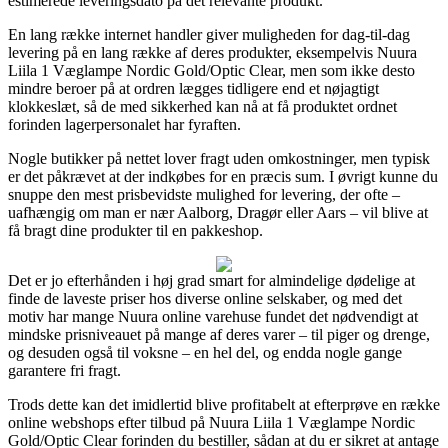
estimerede leveringsdato på det relevante produkt.
En lang række internet handler giver muligheden for dag-til-dag
levering på en lang række af deres produkter, eksempelvis Nuura
Liila 1 Væglampe Nordic Gold/Optic Clear, men som ikke desto
mindre beroer på at ordren lægges tidligere end et nøjagtigt
klokkeslæt, så de med sikkerhed kan nå at få produktet ordnet
forinden lagerpersonalet har fyraften.
Nogle butikker på nettet lover fragt uden omkostninger, men typisk
er det påkrævet at der indkøbes for en præcis sum. I øvrigt kunne du
snuppe den mest prisbevidste mulighed for levering, der ofte –
uafhængig om man er nær Aalborg, Dragør eller Aars – vil blive at
få bragt dine produkter til en pakkeshop.
Det er jo efterhånden i høj grad smart for almindelige dødelige at
finde de laveste priser hos diverse online selskaber, og med det
motiv har mange Nuura online varehuse fundet det nødvendigt at
mindske prisniveauet på mange af deres varer – til piger og drenge,
og desuden også til voksne – en hel del, og endda nogle gange
garantere fri fragt.
Trods dette kan det imidlertid blive profitabelt at efterprøve en række
online webshops efter tilbud på Nuura Liila 1 Væglampe Nordic
Gold/Optic Clear forinden du bestiller, sådan at du er sikret at antage