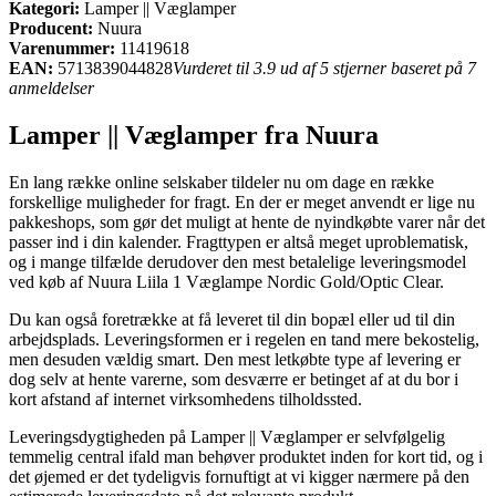
Kategori:
Lamper || Væglamper
Producent:
Nuura
Varenummer:
11419618
EAN:
5713839044828
Vurderet til 3.9 ud af 5 stjerner baseret på 7
anmeldelser
Lamper || Væglamper fra Nuura
En lang række online selskaber tildeler nu om dage en række
forskellige muligheder for fragt. En der er meget anvendt er lige nu
pakkeshops, som gør det muligt at hente de nyindkøbte varer når det
passer ind i din kalender. Fragttypen er altså meget uproblematisk,
og i mange tilfælde derudover den mest betalelige leveringsmodel
ved køb af Nuura Liila 1 Væglampe Nordic Gold/Optic Clear.
Du kan også foretrække at få leveret til din bopæl eller ud til din
arbejdsplads. Leveringsformen er i regelen en tand mere bekostelig,
men desuden vældig smart. Den mest letkøbte type af levering er
dog selv at hente varerne, som desværre er betinget af at du bor i
kort afstand af internet virksomhedens tilholdssted.
Leveringsdygtigheden på Lamper || Væglamper er selvfølgelig
temmelig central ifald man behøver produktet inden for kort tid, og i
det øjemed er det tydeligvis fornuftigt at vi kigger nærmere på den