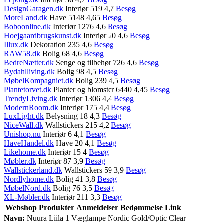
DesignGaragen.dk
Interiør 519 4,7
Besøg
MoreLand.dk
Have 5148 4,65
Besøg
Boboonline.dk
Interiør 1276 4,6
Besøg
Hoejgaardbrugskunst.dk
Interiør 20 4,6
Besøg
Illux.dk
Dekoration 235 4,6
Besøg
RAW58.dk
Bolig 68 4,6
Besøg
BedreNætter.dk
Senge og tilbehør 726 4,6
Besøg
Bydahlliving.dk
Bolig 98 4,5
Besøg
MøbelKompagniet.dk
Bolig 239 4,5
Besøg
Plantetorvet.dk
Planter og blomster 6440 4,45
Besøg
TrendyLiving.dk
Interiør 1306 4,4
Besøg
ModernRoom.dk
Interiør 175 4,4
Besøg
LuxLight.dk
Belysning 18 4,3
Besøg
NiceWall.dk
Wallstickers 215 4,2
Besøg
Unishop.nu
Interiør 6 4,1
Besøg
HaveHandel.dk
Have 20 4,1
Besøg
Likehome.dk
Interiør 15 4
Besøg
Møbler.dk
Interiør 87 3,9
Besøg
Wallstickerland.dk
Wallstickers 59 3,9
Besøg
Nordlyhome.dk
Bolig 41 3,8
Besøg
MøbelNord.dk
Bolig 76 3,5
Besøg
XL-Møbler.dk
Interiør 211 3,3
Besøg
Webshop
Produkter
Anmeldelser
Bedømmelse
Link
Navn:
Nuura Liila 1 Væglampe Nordic Gold/Optic Clear