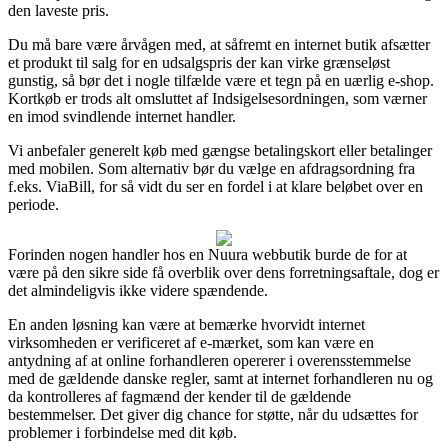
den laveste pris.
Du må bare være årvågen med, at såfremt en internet butik afsætter
et produkt til salg for en udsalgspris der kan virke grænseløst
gunstig, så bør det i nogle tilfælde være et tegn på en uærlig e-shop.
Kortkøb er trods alt omsluttet af Indsigelsesordningen, som værner
en imod svindlende internet handler.
Vi anbefaler generelt køb med gængse betalingskort eller betalinger
med mobilen. Som alternativ bør du vælge en afdragsordning fra
f.eks. ViaBill, for så vidt du ser en fordel i at klare beløbet over en
periode.
Forinden nogen handler hos en Nuura webbutik burde de for at
være på den sikre side få overblik over dens forretningsaftale, dog er
det almindeligvis ikke videre spændende.
En anden løsning kan være at bemærke hvorvidt internet
virksomheden er verificeret af e-mærket, som kan være en
antydning af at online forhandleren opererer i overensstemmelse
med de gældende danske regler, samt at internet forhandleren nu og
da kontrolleres af fagmænd der kender til de gældende
bestemmelser. Det giver dig chance for støtte, når du udsættes for
problemer i forbindelse med dit køb.