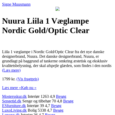
Signe Muusmann
Nuura Liila 1 Væglampe
Nordic Gold/Optic Clear
Liila 1 væglampe i Nordic Gold/Optic Clear fra det nye danske
designerbrand, Nuura. Det danske designerbrand, Nuura, er
grundlagt på baggrund af tankerne omkring æstetisk og eksklusiv
kvalitetsbelysning, der skal afspejle glæden, som findes i den nordis
(Læs mere)
1799 kr.
(Vis fragtpris)
Læs mere »
Køb nu »
Mostersskur.dk
Interiør 1263 4,9
Besøg
Sengetid.dk
Senge og tilbehør 70 4,8
Besøg
ESfurniture.dk
Interiør 39 4,7
Besøg
LuxoLiving.dk
Bolig 5338 4,7
Besøg
Lepong.dk
Interiør 36 4,7
Besøg