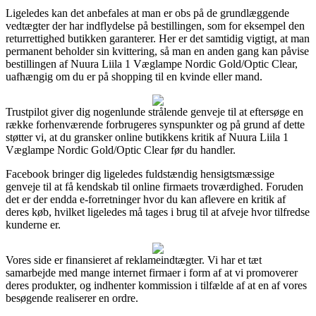
Ligeledes kan det anbefales at man er obs på de grundlæggende
vedtægter der har indflydelse på bestillingen, som for eksempel den
returrettighed butikken garanterer. Her er det samtidig vigtigt, at man
permanent beholder sin kvittering, så man en anden gang kan påvise
bestillingen af Nuura Liila 1 Væglampe Nordic Gold/Optic Clear,
uafhængig om du er på shopping til en kvinde eller mand.
Trustpilot giver dig nogenlunde strålende genveje til at eftersøge en
række forhenværende forbrugeres synspunkter og på grund af dette
støtter vi, at du gransker online butikkens kritik af Nuura Liila 1
Væglampe Nordic Gold/Optic Clear før du handler.
Facebook bringer dig ligeledes fuldstændig hensigtsmæssige
genveje til at få kendskab til online firmaets troværdighed. Foruden
det er der endda e-forretninger hvor du kan aflevere en kritik af
deres køb, hvilket ligeledes må tages i brug til at afveje hvor tilfredse
kunderne er.
Vores side er finansieret af reklameindtægter. Vi har et tæt
samarbejde med mange internet firmaer i form af at vi promoverer
deres produkter, og indhenter kommission i tilfælde af at en af vores
besøgende realiserer en ordre.