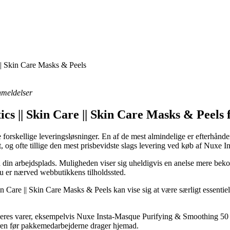
 || Skin Care Masks & Peels
anmeldelser
tics || Skin Care || Skin Care Masks & Peel
orskellige leveringsløsninger. En af de mest almindelige er efterhånden 
t, og ofte tillige den mest prisbevidste slags levering ved køb af Nux
på din arbejdsplads. Muligheden viser sig uheldigvis en anelse mere bek
du er nærved webbutikkens tilholdssted.
n Care || Skin Care Masks & Peels kan vise sig at være særligt essentiel 
f deres varer, eksempelvis Nuxe Insta-Masque Purifying & Smoothing 50 m
 døren før pakkemedarbejderne drager hjemad.