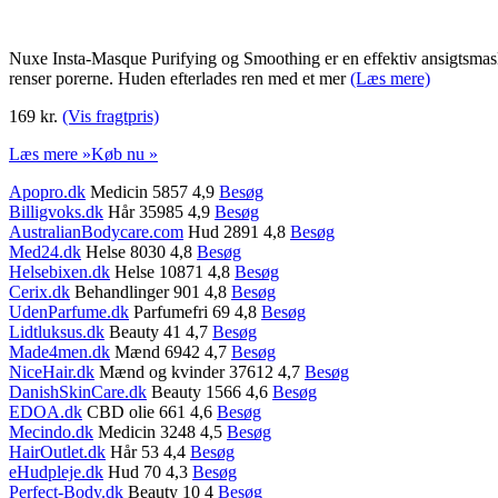
Nuxe Insta-Masque Purifying og Smoothing er en effektiv ansigtsmaske,
renser porerne. Huden efterlades ren med et mer
(Læs mere)
169 kr.
(Vis fragtpris)
Læs mere »
Køb nu »
Apopro.dk
Medicin 5857 4,9
Besøg
Billigvoks.dk
Hår 35985 4,9
Besøg
AustralianBodycare.com
Hud 2891 4,8
Besøg
Med24.dk
Helse 8030 4,8
Besøg
Helsebixen.dk
Helse 10871 4,8
Besøg
Cerix.dk
Behandlinger 901 4,8
Besøg
UdenParfume.dk
Parfumefri 69 4,8
Besøg
Lidtluksus.dk
Beauty 41 4,7
Besøg
Made4men.dk
Mænd 6942 4,7
Besøg
NiceHair.dk
Mænd og kvinder 37612 4,7
Besøg
DanishSkinCare.dk
Beauty 1566 4,6
Besøg
EDOA.dk
CBD olie 661 4,6
Besøg
Mecindo.dk
Medicin 3248 4,5
Besøg
HairOutlet.dk
Hår 53 4,4
Besøg
eHudpleje.dk
Hud 70 4,3
Besøg
Perfect-Body.dk
Beauty 10 4
Besøg