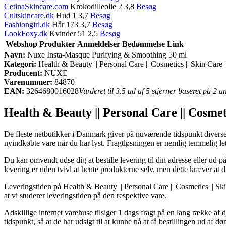
CetinaSkincare.com
Krokodilleolie 2 3,8
Besøg
Cultskincare.dk
Hud 1 3,7
Besøg
Fashiongirl.dk
Hår 173 3,7
Besøg
LookFoxy.dk
Kvinder 51 2,5
Besøg
Webshop
Produkter
Anmeldelser
Bedømmelse
Link
Navn:
Nuxe Insta-Masque Purifying & Smoothing 50 ml
Kategori:
Health & Beauty || Personal Care || Cosmetics || Skin Care
Producent:
NUXE
Varenummer:
84870
EAN:
3264680016028
Vurderet til 3.5 ud af 5 stjerner baseret på 2 
Health & Beauty || Personal Care || Cosme
De fleste netbutikker i Danmark giver på nuværende tidspunkt diverse f
nyindkøbte vare når du har lyst. Fragtløsningen er nemlig temmelig le
Du kan omvendt udse dig at bestille levering til din adresse eller ud 
levering er uden tvivl at hente produkterne selv, men dette kræver at 
Leveringstiden på Health & Beauty || Personal Care || Cosmetics || Ski
at vi studerer leveringstiden på den respektive vare.
Adskillige internet varehuse tilsiger 1 dags fragt på en lang række a
tidspunkt, så at de har udsigt til at kunne nå at få bestillingen ud af