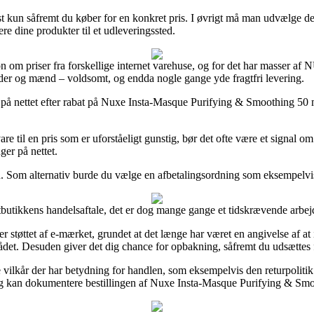
t kun såfremt du køber for en konkret pris. I øvrigt må man udvælge de
re dine produkter til et udleveringssted.
on om priser fra forskellige internet varehuse, og for det har masser 
vinder og mænd – voldsomt, og endda nogle gange yde fragtfri levering.
e på nettet efter rabat på Nuxe Insta-Masque Purifying & Smoothing 50 m
 til en pris som er uforståeligt gunstig, bør det ofte være et signal om
ger på nettet.
n. Som alternativ burde du vælge en afbetalingsordning som eksempelvis 
tbutikkens handelsaftale, det er dog mange gange et tidskrævende arbej
 er støttet af e-mærket, grundet at det længe har været en angivelse af 
mrådet. Desuden giver det dig chance for opbakning, såfremt du udsættes
ilkår der har betydning for handlen, som eksempelvis den returpolitik int
 kan dokumentere bestillingen af Nuxe Insta-Masque Purifying & Smoo