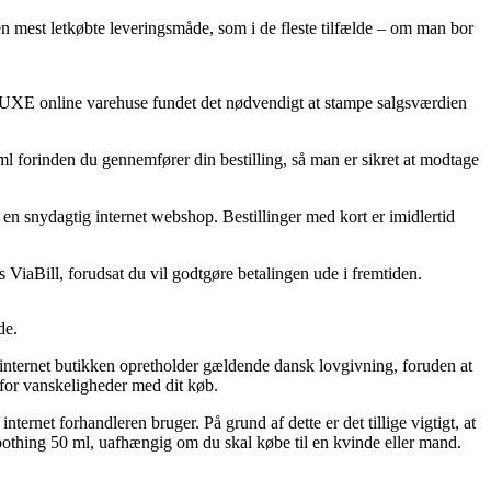
n mest letkøbte leveringsmåde, som i de fleste tilfælde – om man bor
af NUXE online varehuse fundet det nødvendigt at stampe salgsværdien
l forinden du gennemfører din bestilling, så man er sikret at modtage
 en snydagtig internet webshop. Bestillinger med kort er imidlertid
ViaBill, forudsat du vil godtgøre betalingen ude i fremtiden.
de.
at internet butikken opretholder gældende dansk lovgivning, foruden at
 for vanskeligheder med dit køb.
ernet forhandleren bruger. På grund af dette er det tillige vigtigt, at
thing 50 ml, uafhængig om du skal købe til en kvinde eller mand.