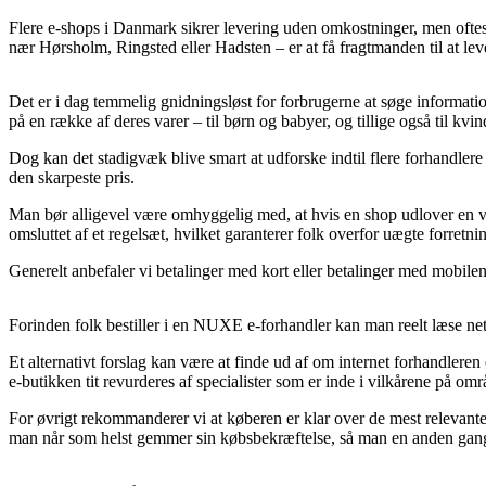
Flere e-shops i Danmark sikrer levering uden omkostninger, men oftes
nær Hørsholm, Ringsted eller Hadsten – er at få fragtmanden til at leve
Det er i dag temmelig gnidningsløst for forbrugerne at søge informati
på en række af deres varer – til børn og babyer, og tillige også til k
Dog kan det stadigvæk blive smart at udforske indtil flere forhandler
den skarpeste pris.
Man bør alligevel være omhyggelig med, at hvis en shop udlover en vare
omsluttet af et regelsæt, hvilket garanterer folk overfor uægte forretnin
Generelt anbefaler vi betalinger med kort eller betalinger med mobile
Forinden folk bestiller i en NUXE e-forhandler kan man reelt læse ne
Et alternativt forslag kan være at finde ud af om internet forhandleren
e-butikken tit revurderes af specialister som er inde i vilkårene på o
For øvrigt rekommanderer vi at køberen er klar over de mest relevante v
man når som helst gemmer sin købsbekræftelse, så man en anden gang