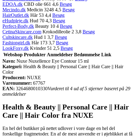
EDOA.dk
CBD olie 661 4,6
Besøg
Mecindo.dk
Medicin 3248 4,5
Besøg
HairOutlet.dk
Hår 53 4,4
Besøg
eHudpleje.dk
Hud 70 4,3
Besøg
Perfect-Body.dk
Beauty 10 4
Besøg
CetinaSkincare.com
Krokodilleolie 2 3,8
Besøg
Cultskincare.dk
Hud 1 3,7
Besøg
Fashiongirl.dk
Hår 173 3,7
Besøg
LookFoxy.dk
Kvinder 51 2,5
Besøg
Webshop
Produkter
Anmeldelser
Bedømmelse
Link
Navn:
Nuxe Nuxellence Eye Contour 15 ml
Kategori:
Health & Beauty || Personal Care || Hair Care || Hair
Color
Producent:
NUXE
Varenummer:
67767
EAN:
3264680010330
Vurderet til 4 ud af 5 stjerner baseret på 29
anmeldelser
Health & Beauty || Personal Care || Hair
Care || Hair Color fra NUXE
En hel del butikker på nettet udlover i vore dage en hel del
forskellige fragtmetoder. En af de mest anvendte er i øjeblikket at få