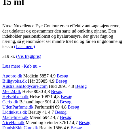
15 ml
Nuxe Nuxellence Eye Contour er en effektiv anti-age øjencreme,
der udglatter og opstrammer den sarte ud omkring øjnene. Den
indeholder passionsblomst og hyaluronsyre, der giver fugt og
næring, så øjenområdet ser mindre træt ud og får en ungdommelig
tekstu
(Læs mere)
319 kr.
(Vis fragtpris)
Læs mere »
Køb nu »
Apopro.dk
Medicin 5857 4,9
Besøg
Billigvoks.dk
Hår 35985 4,9
Besøg
AustralianBodycare.com
Hud 2891 4,8
Besøg
Med24.dk
Helse 8030 4,8
Besøg
Helsebixen.dk
Helse 10871 4,8
Besøg
Cerix.dk
Behandlinger 901 4,8
Besøg
UdenParfume.dk
Parfumefri 69 4,8
Besøg
Lidtluksus.dk
Beauty 41 4,7
Besøg
Made4men.dk
Mænd 6942 4,7
Besøg
NiceHair.dk
Mænd og kvinder 37612 4,7
Besøg
DanishSkinCare.dk
Beauty 1566 4,6
Besøg