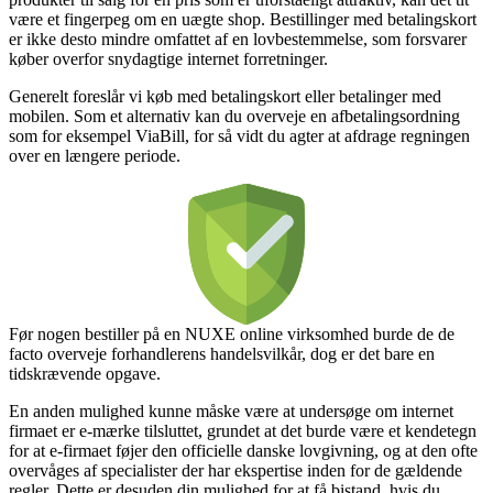
være et fingerpeg om en uægte shop. Bestillinger med betalingskort
er ikke desto mindre omfattet af en lovbestemmelse, som forsvarer
køber overfor snydagtige internet forretninger.
Generelt foreslår vi køb med betalingskort eller betalinger med
mobilen. Som et alternativ kan du overveje en afbetalingsordning
som for eksempel ViaBill, for så vidt du agter at afdrage regningen
over en længere periode.
Før nogen bestiller på en NUXE online virksomhed burde de de
facto overveje forhandlerens handelsvilkår, dog er det bare en
tidskrævende opgave.
En anden mulighed kunne måske være at undersøge om internet
firmaet er e-mærke tilsluttet, grundet at det burde være et kendetegn
for at e-firmaet føjer den officielle danske lovgivning, og at den ofte
overvåges af specialister der har ekspertise inden for de gældende
regler. Dette er desuden din mulighed for at få bistand, hvis du