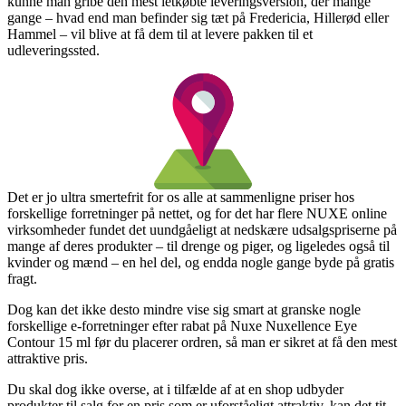
kunne man gribe den mest letkøbte leveringsversion, der mange
gange – hvad end man befinder sig tæt på Fredericia, Hillerød eller
Hammel – vil blive at få dem til at levere pakken til et
udleveringssted.
Det er jo ultra smertefrit for os alle at sammenligne priser hos
forskellige forretninger på nettet, og for det har flere NUXE online
virksomheder fundet det uundgåeligt at nedskære udsalgspriserne på
mange af deres produkter – til drenge og piger, og ligeledes også til
kvinder og mænd – en hel del, og endda nogle gange byde på gratis
fragt.
Dog kan det ikke desto mindre vise sig smart at granske nogle
forskellige e-forretninger efter rabat på Nuxe Nuxellence Eye
Contour 15 ml før du placerer ordren, så man er sikret at få den mest
attraktive pris.
Du skal dog ikke overse, at i tilfælde af at en shop udbyder
produkter til salg for en pris som er uforståeligt attraktiv, kan det tit