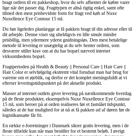
bragt ordren til en pakkeshop, hvor du selv afhenter de købte varer
lige når det passer dig. Fragttypen er altså rigtig enkel, samt ofte
tilmed den mest prisbevidste form for fragt ved køb af Nuxe
Nuxellence Eye Contour 15 ml.
Du bør ligeledes planlægge at få pakken bragt til din adresse eller til
dit arbejde. Denne viser sig uheldigvis en lille smule mindre
prisbillig, men ydermere yderst gnidningsløs. Den mest betalelige
metode til levering er unægtelig at du selv henter ordren, som
desværre stiller krav om at du har bopæl nærved internet
virksomhedens bopæl.
Fragtperioden på Health & Beauty || Personal Care || Hair Care ||
Hair Color er selvfølgelig ekstremt vital forudsat man har brug for
varerne om et øjeblik, og derfor er det komplet meningsfuldt at vi
efterser leveringstidspunktet på det aktuelle produkt.
Masser af internet outlets giver levering på næstkommende hverdag
på de fleste produkter, eksempelvis Nuxe Nuxellence Eye Contour
15 ml, som beroer på at orden realiseres før et fastslået tidspunkt,
således at de har mulighed for at nå at få pakken ud af døren før de
logistikansatte får fri.
En række e-forretninger i Danmark sikrer gratis levering, men i de
fleste tilfælde kun når man bestiller for et bestemt beløb. I øvrigt