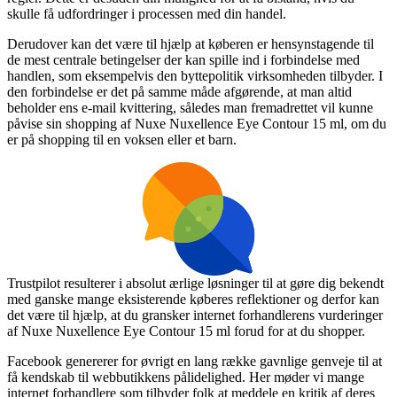
skulle få udfordringer i processen med din handel.
Derudover kan det være til hjælp at køberen er hensynstagende til
de mest centrale betingelser der kan spille ind i forbindelse med
handlen, som eksempelvis den byttepolitik virksomheden tilbyder. I
den forbindelse er det på samme måde afgørende, at man altid
beholder ens e-mail kvittering, således man fremadrettet vil kunne
påvise sin shopping af Nuxe Nuxellence Eye Contour 15 ml, om du
er på shopping til en voksen eller et barn.
Trustpilot resulterer i absolut ærlige løsninger til at gøre dig bekendt
med ganske mange eksisterende køberes reflektioner og derfor kan
det være til hjælp, at du gransker internet forhandlerens vurderinger
af Nuxe Nuxellence Eye Contour 15 ml forud for at du shopper.
Facebook genererer for øvrigt en lang række gavnlige genveje til at
få kendskab til webbutikkens pålidelighed. Her møder vi mange
internet forhandlere som tilbyder folk at meddele en kritik af deres