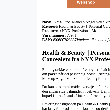
Webshop
Navn:
NYX Prof. Makeup Angel Veil Skin 
Kategori:
Health & Beauty || Personal Care
Producent:
NYX Professional Makeup
Varenummer:
78971
EAN:
800897828837
Vurderet til 4.4 ud af
Health & Beauty || Persona
Concealers fra NYX Profe
En lang række e-butikker frembyder til alt h
din pakke når det passer dig bedst. Løsnin
Makeup Angel Veil Skin Perfecting Primer 
Du kan på samme måde overveje at få produkt
den anden side ualmindeligt bekvem. Den mes
bopæl i kort afstand af internet forretningen
Leveringshastigheden på Health & Beauty ||
har brug for produktet om kort tid, og derf