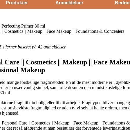
Produkter
Anmeldelser
Bedøm
Perfecting Primer 30 ml
 || Cosmetics || Makeup || Face Makeup || Foundations & Concealers
 5 stjerner baseret på 42 anmeldelser
l Care || Cosmetics || Makeup || Face Make
ssional Makeup
eld mange forskellige fragtmetoder. En af de mest moderne er i øjeblikk
gen er jo usædvanlig simpel, samt ofte desuden den mindst kostelige fo
30 ml.
erne bragt til din bolig eller til dit arbejde. Fragttypen bliver mange
t prisbevidste fragtmulighed er uden tvivl selv at hente ordren, men d
s hjemsted.
 Personal Care || Cosmetics || Makeup || Face Makeup || Foundations &
or er det ret så afgørende at man besigtiger det forventede leveringsti