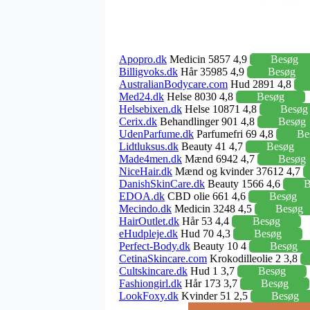
Apopro.dk
Medicin 5857 4,9
Besøg
Billigvoks.dk
Hår 35985 4,9
Besøg
AustralianBodycare.com
Hud 2891 4,8
Med24.dk
Helse 8030 4,8
Besøg
Helsebixen.dk
Helse 10871 4,8
Besøg
Cerix.dk
Behandlinger 901 4,8
Besøg
UdenParfume.dk
Parfumefri 69 4,8
Be
Lidtluksus.dk
Beauty 41 4,7
Besøg
Made4men.dk
Mænd 6942 4,7
Besøg
NiceHair.dk
Mænd og kvinder 37612 4,7
DanishSkinCare.dk
Beauty 1566 4,6
B
EDOA.dk
CBD olie 661 4,6
Besøg
Mecindo.dk
Medicin 3248 4,5
Besøg
HairOutlet.dk
Hår 53 4,4
Besøg
eHudpleje.dk
Hud 70 4,3
Besøg
Perfect-Body.dk
Beauty 10 4
Besøg
CetinaSkincare.com
Krokodilleolie 2 3,8
Cultskincare.dk
Hud 1 3,7
Besøg
Fashiongirl.dk
Hår 173 3,7
Besøg
LookFoxy.dk
Kvinder 51 2,5
Besøg