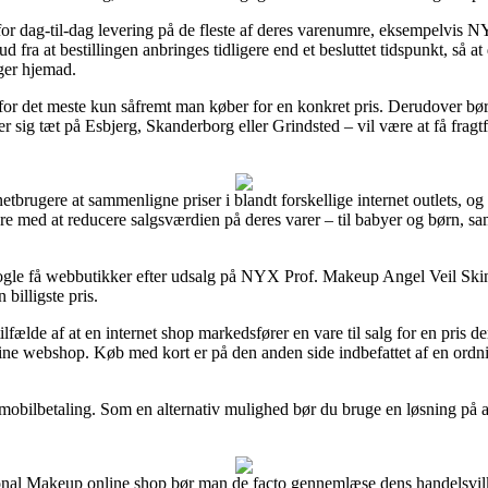
for dag-til-dag levering på de fleste af deres varenumre, eksempelvis
 fra at bestillingen anbringes tidligere end et besluttet tidspunkt, så at
ger hjemad.
for det meste kun såfremt man køber for en konkret pris. Derudover bør 
 sig tæt på Esbjerg, Skanderborg eller Grindsted – vil være at få fragtfir
rnetbrugere at sammenligne priser i blandt forskellige internet outlets, 
 med at reducere salgsværdien på deres varer – til babyer og børn, samt
e nogle få webbutikker efter udsalg på NYX Prof. Makeup Angel Veil Skin
 billigste pris.
lfælde af at en internet shop markedsfører en vare til salg for en pris der
line webshop. Køb med kort er på den anden side indbefattet af en ordn
 mobilbetaling. Som en alternativ mulighed bør du bruge en løsning på afb
al Makeup online shop bør man de facto gennemlæse dens handelsvilkå