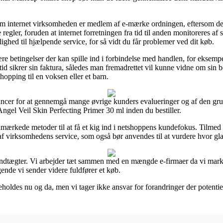
om internet virksomheden er medlem af e-mærke ordningen, eftersom det 
regler, foruden at internet forretningen fra tid til anden monitoreres af
ghed til hjælpende service, for så vidt du får problemer ved dit køb.
ære betingelser der kan spille ind i forbindelse med handlen, for eksempe
r tid sikrer sin faktura, således man fremadrettet vil kunne vidne om si
opping til en voksen eller et barn.
ancer for at gennemgå mange øvrige kunders evalueringer og af den grund
gel Veil Skin Perfecting Primer 30 ml inden du bestiller.
ærkede metoder til at få et kig ind i netshoppens kundefokus. Tilmed 
 af virksomhedens service, som også bør anvendes til at vurdere hvor gl
eindtægter. Vi arbejder tæt sammen med en mængde e-firmaer da vi mar
ende vi sender videre fuldfører et køb.
oldes nu og da, men vi tager ikke ansvar for forandringer der potentiel