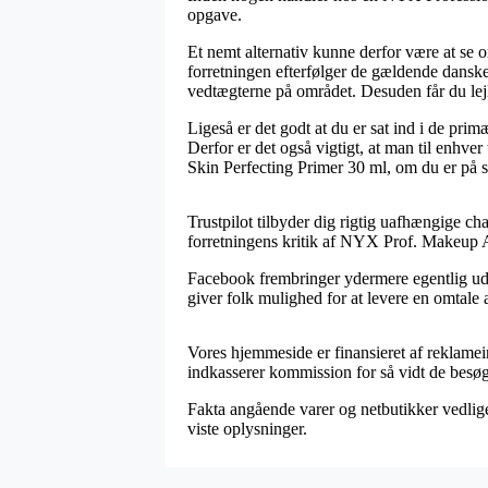
opgave.
Et nemt alternativ kunne derfor være at se 
forretningen efterfølger de gældende danske 
vedtægterne på området. Desuden får du lejli
Ligeså er det godt at du er sat ind i de prim
Derfor er det også vigtigt, at man til enhve
Skin Perfecting Primer 30 ml, om du er på sh
Trustpilot tilbyder dig rigtig uafhængige ch
forretningens kritik af NYX Prof. Makeup An
Facebook frembringer ydermere egentlig udm
giver folk mulighed for at levere en omtale
Vores hjemmeside er finansieret af reklam
indkasserer kommission for så vidt de besøg
Fakta angående varer og netbutikker vedligeh
viste oplysninger.