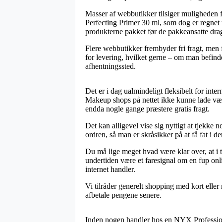
Masser af webbutikker tilsiger muligheden 
Perfecting Primer 30 ml, som dog er regnet ud
produkterne pakket før de pakkeansatte dra
Flere webbutikker frembyder fri fragt, men 
for levering, hvilket gerne – om man befinder
afhentningssted.
Det er i dag ualmindeligt fleksibelt for inte
Makeup shops på nettet ikke kunne lade være
endda nogle gange præstere gratis fragt.
Det kan alligevel vise sig nyttigt at tjekk
ordren, så man er skråsikker på at få fat i den
Du må lige meget hvad være klar over, at i ti
undertiden være et faresignal om en fup on
internet handler.
Vi tilråder generelt shopping med kort eller
afbetale pengene senere.
Inden nogen handler hos en NYX Profession