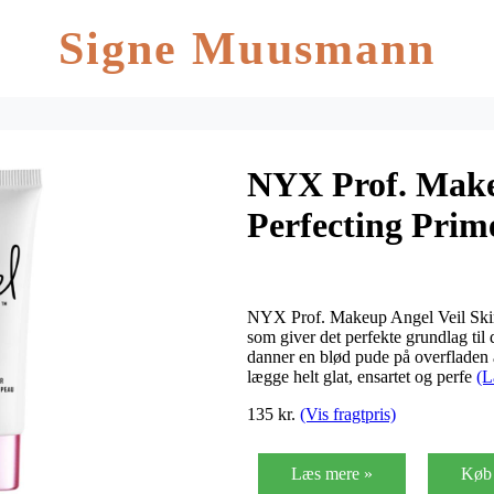
Signe Muusmann
NYX Prof. Make
Perfecting Prim
NYX Prof. Makeup Angel Veil Skin P
som giver det perfekte grundlag ti
danner en blød pude på overfladen 
lægge helt glat, ensartet og perfe
(L
135 kr.
(Vis fragtpris)
Læs mere »
Køb 