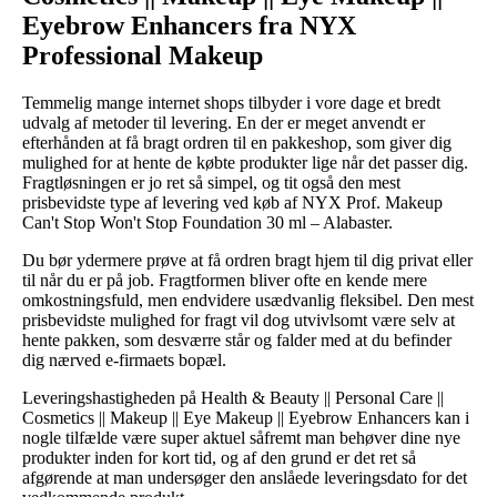
Eyebrow Enhancers fra NYX
Professional Makeup
Temmelig mange internet shops tilbyder i vore dage et bredt
udvalg af metoder til levering. En der er meget anvendt er
efterhånden at få bragt ordren til en pakkeshop, som giver dig
mulighed for at hente de købte produkter lige når det passer dig.
Fragtløsningen er jo ret så simpel, og tit også den mest
prisbevidste type af levering ved køb af NYX Prof. Makeup
Can't Stop Won't Stop Foundation 30 ml – Alabaster.
Du bør ydermere prøve at få ordren bragt hjem til dig privat eller
til når du er på job. Fragtformen bliver ofte en kende mere
omkostningsfuld, men endvidere usædvanlig fleksibel. Den mest
prisbevidste mulighed for fragt vil dog utvivlsomt være selv at
hente pakken, som desværre står og falder med at du befinder
dig nærved e-firmaets bopæl.
Leveringshastigheden på Health & Beauty || Personal Care ||
Cosmetics || Makeup || Eye Makeup || Eyebrow Enhancers kan i
nogle tilfælde være super aktuel såfremt man behøver dine nye
produkter inden for kort tid, og af den grund er det ret så
afgørende at man undersøger den anslåede leveringsdato for det