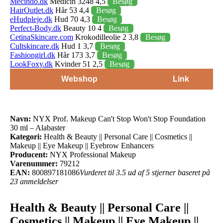
Mecindo.dk
Medicin 3248 4,5
Besøg
HairOutlet.dk
Hår 53 4,4
Besøg
eHudpleje.dk
Hud 70 4,3
Besøg
Perfect-Body.dk
Beauty 10 4
Besøg
CetinaSkincare.com
Krokodilleolie 2 3,8
Besøg
Cultskincare.dk
Hud 1 3,7
Besøg
Fashiongirl.dk
Hår 173 3,7
Besøg
LookFoxy.dk
Kvinder 51 2,5
Besøg
Webshop
Link
Navn:
NYX Prof. Makeup Can't Stop Won't Stop Foundation
30 ml – Alabaster
Kategori:
Health & Beauty || Personal Care || Cosmetics ||
Makeup || Eye Makeup || Eyebrow Enhancers
Producent:
NYX Professional Makeup
Varenummer:
79212
EAN:
800897181086
Vurderet til 3.5 ud af 5 stjerner baseret på
23 anmeldelser
Health & Beauty || Personal Care ||
Cosmetics || Makeup || Eye Makeup ||