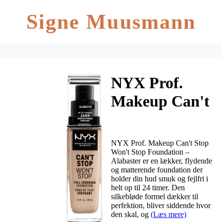
Signe Muusmann
NYX Prof.
Makeup Can't
Stop Won't
Stop
NYX Prof. Makeup Can't Stop
Foundation 30
Won't Stop Foundation –
Alabaster er en lækker, flydende
og matterende foundation der
ml – Alabaster
holder din hud smuk og fejlfri i
helt op til 24 timer. Den
silkebløde formel dækker til
perfektion, bliver siddende hvor
den skal, og
(Læs mere)