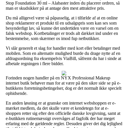
Stop Foundation 30 ml – Alabaster inden du placerer ordren, så
man er skudsikker på at antage den mest attraktive pris.
Du må alligevel være så påpasselig, at i tilfælde af at en online
shop reklamerer et produkt til en udsalgspris som kan ses som
besynderligt lav, så kunne det undertiden være en varsel om en
falsk webshop. Kortbetalinger er trods alt dækket ind under en
bestemmelse, som skærmer os imod fup netbutikker.
Vi slår generelt et slag for handler med kort eller betalinger med
mobilen. Som en alternativ mulighed burde du drage nytte af en
afdragsordning fra eksempelvis ViaBill, såfremt du har i sinde at
afbetale regningen i flere bidder.
Forinden nogen handler på en NYX Professional Makeup
internet butik behøver man for at være på den sikre side se på e-
butikkens forretningsbetingelser, dog er det normalt ikke specielt
ophidsende.
En anden løsning er at granske om internet webshoppen er e-
mærket medlem, da det skulle være et kendetegn for at e-
shoppen retter sig efter den officielle danske lovgivning, samt at
e-butikken rutinemæssigt overvåges af fagfolk der har meget
erfaring med de gældende regler. Desuden giver det dig lejlighed