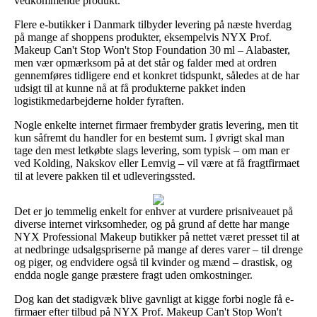
vedkommende produkt.
Flere e-butikker i Danmark tilbyder levering på næste hverdag
på mange af shoppens produkter, eksempelvis NYX Prof.
Makeup Can't Stop Won't Stop Foundation 30 ml – Alabaster,
men vær opmærksom på at det står og falder med at ordren
gennemføres tidligere end et konkret tidspunkt, således at de har
udsigt til at kunne nå at få produkterne pakket inden
logistikmedarbejderne holder fyraften.
Nogle enkelte internet firmaer frembyder gratis levering, men tit
kun såfremt du handler for en bestemt sum. I øvrigt skal man
tage den mest letkøbte slags levering, som typisk – om man er
ved Kolding, Nakskov eller Lemvig – vil være at få fragtfirmaet
til at levere pakken til et udleveringssted.
Det er jo temmelig enkelt for enhver at vurdere prisniveauet på
diverse internet virksomheder, og på grund af dette har mange
NYX Professional Makeup butikker på nettet været presset til at
at nedbringe udsalgspriserne på mange af deres varer – til drenge
og piger, og endvidere også til kvinder og mænd – drastisk, og
endda nogle gange præstere fragt uden omkostninger.
Dog kan det stadigvæk blive gavnligt at kigge forbi nogle få e-
firmaer efter tilbud på NYX Prof. Makeup Can't Stop Won't