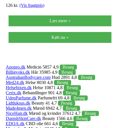
126 kr.
(Vis fragtpris)
Læs mere »
Køb nu »
Apopro.dk
Medicin 5857 4,9
Besøg
Billigvoks.dk
Hår 35985 4,9
Besøg
AustralianBodycare.com
Hud 2891 4,8
Besøg
Med24.dk
Helse 8030 4,8
Besøg
Helsebixen.dk
Helse 10871 4,8
Besøg
Cerix.dk
Behandlinger 901 4,8
Besøg
UdenParfume.dk
Parfumefri 69 4,8
Besøg
Lidtluksus.dk
Beauty 41 4,7
Besøg
Made4men.dk
Mænd 6942 4,7
Besøg
NiceHair.dk
Mænd og kvinder 37612 4,7
Besøg
DanishSkinCare.dk
Beauty 1566 4,6
Besøg
EDOA.dk
CBD olie 661 4,6
Besøg