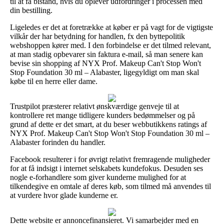
til at få bistand, hvis du oplever udfordringer i processen med
din bestilling.
Ligeledes er det at foretrække at køber er på vagt for de vigtigste
vilkår der har betydning for handlen, fx den byttepolitik
webshoppen kører med. I den forbindelse er det tilmed relevant,
at man stadig opbevarer sin faktura e-mail, så man senere kan
bevise sin shopping af NYX Prof. Makeup Can't Stop Won't
Stop Foundation 30 ml – Alabaster, ligegyldigt om man skal
købe til en herre eller dame.
Trustpilot præsterer relativt ønskværdige genveje til at
kontrollere ret mange tidligere kunders bedømmelser og på
grund af dette er det smart, at du beser webbutikkens ratings af
NYX Prof. Makeup Can't Stop Won't Stop Foundation 30 ml –
Alabaster forinden du handler.
Facebook resulterer i for øvrigt relativt fremragende muligheder
for at få indsigt i internet selskabets kundefokus. Desuden ses
nogle e-forhandlere som giver kunderne mulighed for at
tilkendegive en omtale af deres køb, som tilmed må anvendes til
at vurdere hvor glade kunderne er.
Dette website er annoncefinansieret. Vi samarbejder med en