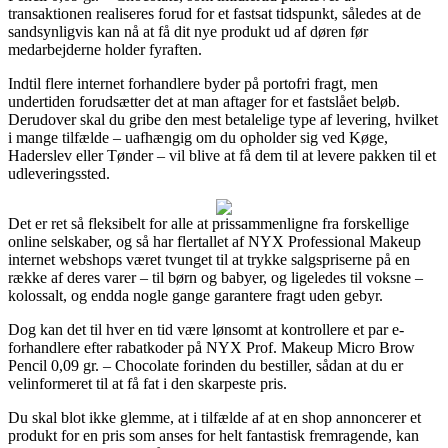
transaktionen realiseres forud for et fastsat tidspunkt, således at de
sandsynligvis kan nå at få dit nye produkt ud af døren før
medarbejderne holder fyraften.
Indtil flere internet forhandlere byder på portofri fragt, men
undertiden forudsætter det at man aftager for et fastslået beløb.
Derudover skal du gribe den mest betalelige type af levering, hvilket
i mange tilfælde – uafhængig om du opholder sig ved Køge,
Haderslev eller Tønder – vil blive at få dem til at levere pakken til et
udleveringssted.
Det er ret så fleksibelt for alle at prissammenligne fra forskellige
online selskaber, og så har flertallet af NYX Professional Makeup
internet webshops været tvunget til at trykke salgspriserne på en
række af deres varer – til børn og babyer, og ligeledes til voksne –
kolossalt, og endda nogle gange garantere fragt uden gebyr.
Dog kan det til hver en tid være lønsomt at kontrollere et par e-
forhandlere efter rabatkoder på NYX Prof. Makeup Micro Brow
Pencil 0,09 gr. – Chocolate forinden du bestiller, sådan at du er
velinformeret til at få fat i den skarpeste pris.
Du skal blot ikke glemme, at i tilfælde af at en shop annoncerer et
produkt for en pris som anses for helt fantastisk fremragende, kan