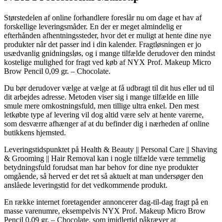
Størstedelen af online forhandlere foreslår nu om dage et hav af
forskellige leveringsmåder. En der er meget almindelig er
efterhånden afhentningssteder, hvor det er muligt at hente dine nye
produkter når det passer ind i din kalender. Fragtløsningen er jo
usædvanlig gnidningsløs, og i mange tilfælde derudover den mindst
kostelige mulighed for fragt ved køb af NYX Prof. Makeup Micro
Brow Pencil 0,09 gr. – Chocolate.
Du bør derudover vælge at vælge at få udbragt til dit hus eller ud til
dit arbejdes adresse. Metoden viser sig i mange tilfælde en lille
smule mere omkostningsfuld, men tillige ultra enkel. Den mest
letkøbte type af levering vil dog altid være selv at hente varerne,
som desværre afhænger af at du befinder dig i nærheden af online
butikkens hjemsted.
Leveringstidspunktet på Health & Beauty || Personal Care || Shaving
& Grooming || Hair Removal kan i nogle tilfælde være temmelig
betydningsfuld forudsat man har behov for dine nye produkter
omgående, så herved er det ret så aktuelt at man undersøger den
anslåede leveringstid for det vedkommende produkt.
En række internet foretagender annoncerer dag-til-dag fragt på en
masse varenumre, eksempelvis NYX Prof. Makeup Micro Brow
Pencil 0,09 gr. – Chocolate, som imidlertid påkræver at