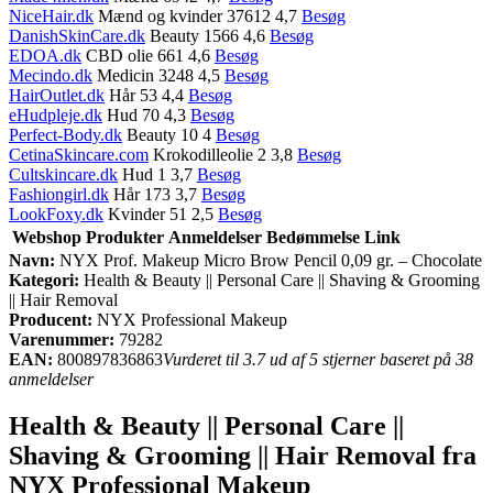
NiceHair.dk
Mænd og kvinder 37612 4,7
Besøg
DanishSkinCare.dk
Beauty 1566 4,6
Besøg
EDOA.dk
CBD olie 661 4,6
Besøg
Mecindo.dk
Medicin 3248 4,5
Besøg
HairOutlet.dk
Hår 53 4,4
Besøg
eHudpleje.dk
Hud 70 4,3
Besøg
Perfect-Body.dk
Beauty 10 4
Besøg
CetinaSkincare.com
Krokodilleolie 2 3,8
Besøg
Cultskincare.dk
Hud 1 3,7
Besøg
Fashiongirl.dk
Hår 173 3,7
Besøg
LookFoxy.dk
Kvinder 51 2,5
Besøg
Webshop
Produkter
Anmeldelser
Bedømmelse
Link
Navn:
NYX Prof. Makeup Micro Brow Pencil 0,09 gr. – Chocolate
Kategori:
Health & Beauty || Personal Care || Shaving & Grooming
|| Hair Removal
Producent:
NYX Professional Makeup
Varenummer:
79282
EAN:
800897836863
Vurderet til 3.7 ud af 5 stjerner baseret på 38
anmeldelser
Health & Beauty || Personal Care ||
Shaving & Grooming || Hair Removal fra
NYX Professional Makeup