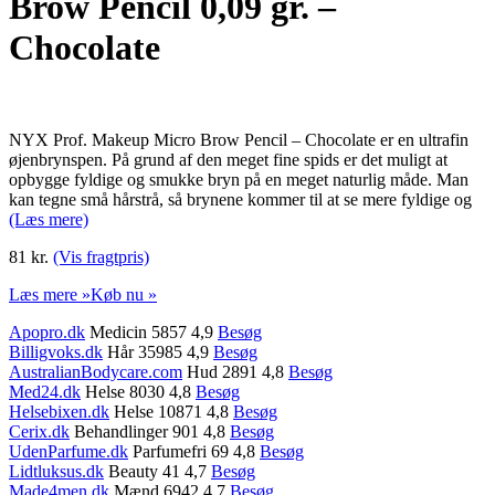
Brow Pencil 0,09 gr. –
Chocolate
NYX Prof. Makeup Micro Brow Pencil – Chocolate er en ultrafin
øjenbrynspen. På grund af den meget fine spids er det muligt at
opbygge fyldige og smukke bryn på en meget naturlig måde. Man
kan tegne små hårstrå, så brynene kommer til at se mere fyldige og
(Læs mere)
81 kr.
(Vis fragtpris)
Læs mere »
Køb nu »
Apopro.dk
Medicin 5857 4,9
Besøg
Billigvoks.dk
Hår 35985 4,9
Besøg
AustralianBodycare.com
Hud 2891 4,8
Besøg
Med24.dk
Helse 8030 4,8
Besøg
Helsebixen.dk
Helse 10871 4,8
Besøg
Cerix.dk
Behandlinger 901 4,8
Besøg
UdenParfume.dk
Parfumefri 69 4,8
Besøg
Lidtluksus.dk
Beauty 41 4,7
Besøg
Made4men.dk
Mænd 6942 4,7
Besøg