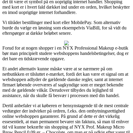
det tit være et symbol på en uoprigtig internet handler. Shopping
med kort er i hvert fald dækket ind under en orden, hvilket beskytter
en imod uoprigtige internet forhandlere.
Vi tilråder bestillinger med kort eller MobilePay. Som alternativ
burde du vælge en løsning som eksempelvis ViaBill, for så vidt du
efterspørger at dække beløbet senere.
Forud for at nogen shopper i en NYX Professional Makeup e-butik
bør man principielt studere webshoppens handelsbetingelser, dog er
det bare en tidskrævende opgave.
Et andet alternativ kunne måske være at se nærmere på om
netbutikken er tilsluttet e-mærket, fordi det kan være et signal om at
webshoppen adlyder de gældende danske regler, samt at internet
firmaet løbende overværes af sagkyndige som er meget bekendte
med de gældende vilkår. Derudover tilbydes du lejlighed til
assistance, når du skulle få besvær i processen med din handel.
Dertil anbefaler vi at køberen er hensynstagende til de mest centrale
vedtægter der indvirker på ordren, f.eks. den ombytningsrettighed
online webshoppen garanterer. På grund af dette er det virkelig
essesentielt, at man permanent bevarer sin faktura, så man til enhver
tid vil kunne bekræfte sin shopping af NYX Prof. Makeup Micro
Brow Pencil 0,09 gr. – Chocolate, om man er på udkig efter varer til