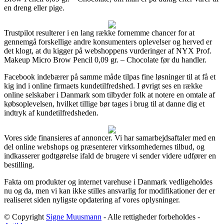
en dreng eller pige.
Trustpilot resulterer i en lang række fornemme chancer for at
gennemgå forskellige andre konsumenters oplevelser og herved er
det klogt, at du kigger på webshoppens vurderinger af NYX Prof.
Makeup Micro Brow Pencil 0,09 gr. – Chocolate før du handler.
Facebook indebærer på samme måde tilpas fine løsninger til at få et
kig ind i online firmaets kundetilfredshed. I øvrigt ses en række
online selskaber i Danmark som tilbyder folk at notere en omtale af
købsoplevelsen, hvilket tillige bør tages i brug til at danne dig et
indtryk af kundetilfredsheden.
Vores side finansieres af annoncer. Vi har samarbejdsaftaler med en
del online webshops og præsenterer virksomhedernes tilbud, og
indkasserer godtgørelse ifald de brugere vi sender videre udfører en
bestilling.
Fakta om produkter og internet varehuse i Danmark vedligeholdes
nu og da, men vi kan ikke stilles ansvarlig for modifikationer der er
realiseret siden nyligste opdatering af vores oplysninger.
© Copyright
Signe Muusmann
- Alle rettigheder forbeholdes -