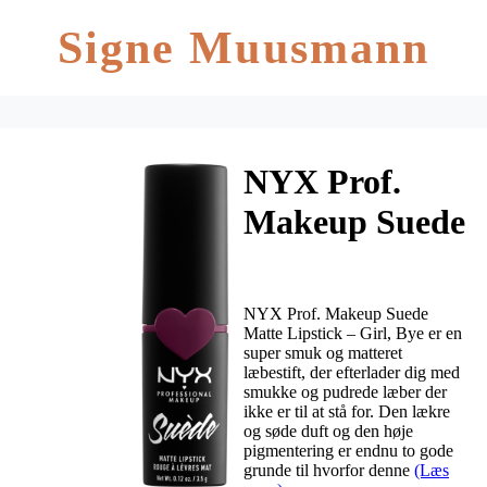
Signe Muusmann
NYX Prof.
Makeup Suede
Matte Lipstick
3,5 gr. – Girl,
NYX Prof. Makeup Suede
Bye
Matte Lipstick – Girl, Bye er en
super smuk og matteret
læbestift, der efterlader dig med
smukke og pudrede læber der
ikke er til at stå for. Den lækre
og søde duft og den høje
pigmentering er endnu to gode
grunde til hvorfor denne
(Læs