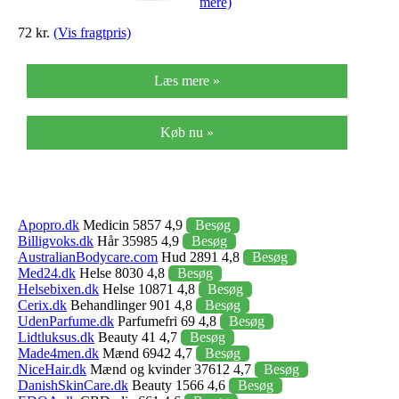
mere)
72 kr.
(Vis fragtpris)
Læs mere »
Køb nu »
Apopro.dk
Medicin 5857 4,9
Besøg
Billigvoks.dk
Hår 35985 4,9
Besøg
AustralianBodycare.com
Hud 2891 4,8
Besøg
Med24.dk
Helse 8030 4,8
Besøg
Helsebixen.dk
Helse 10871 4,8
Besøg
Cerix.dk
Behandlinger 901 4,8
Besøg
UdenParfume.dk
Parfumefri 69 4,8
Besøg
Lidtluksus.dk
Beauty 41 4,7
Besøg
Made4men.dk
Mænd 6942 4,7
Besøg
NiceHair.dk
Mænd og kvinder 37612 4,7
Besøg
DanishSkinCare.dk
Beauty 1566 4,6
Besøg