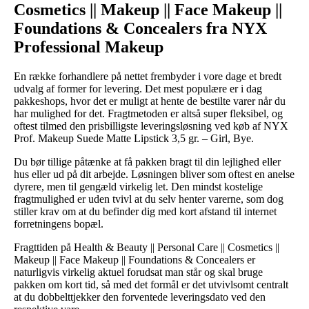
Cosmetics || Makeup || Face Makeup ||
Foundations & Concealers fra NYX
Professional Makeup
En række forhandlere på nettet frembyder i vore dage et bredt
udvalg af former for levering. Det mest populære er i dag
pakkeshops, hvor det er muligt at hente de bestilte varer når du
har mulighed for det. Fragtmetoden er altså super fleksibel, og
oftest tilmed den prisbilligste leveringsløsning ved køb af NYX
Prof. Makeup Suede Matte Lipstick 3,5 gr. – Girl, Bye.
Du bør tillige påtænke at få pakken bragt til din lejlighed eller
hus eller ud på dit arbejde. Løsningen bliver som oftest en anelse
dyrere, men til gengæld virkelig let. Den mindst kostelige
fragtmulighed er uden tvivl at du selv henter varerne, som dog
stiller krav om at du befinder dig med kort afstand til internet
forretningens bopæl.
Fragttiden på Health & Beauty || Personal Care || Cosmetics ||
Makeup || Face Makeup || Foundations & Concealers er
naturligvis virkelig aktuel forudsat man står og skal bruge
pakken om kort tid, så med det formål er det utvivlsomt centralt
at du dobbelttjekker den forventede leveringsdato ved den