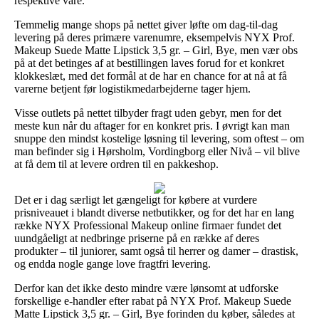
respektive vare.
Temmelig mange shops på nettet giver løfte om dag-til-dag
levering på deres primære varenumre, eksempelvis NYX Prof.
Makeup Suede Matte Lipstick 3,5 gr. – Girl, Bye, men vær obs
på at det betinges af at bestillingen laves forud for et konkret
klokkeslæt, med det formål at de har en chance for at nå at få
varerne betjent før logistikmedarbejderne tager hjem.
Visse outlets på nettet tilbyder fragt uden gebyr, men for det
meste kun når du aftager for en konkret pris. I øvrigt kan man
snuppe den mindst kostelige løsning til levering, som oftest – om
man befinder sig i Hørsholm, Vordingborg eller Nivå – vil blive
at få dem til at levere ordren til en pakkeshop.
Det er i dag særligt let gængeligt for købere at vurdere
prisniveauet i blandt diverse netbutikker, og for det har en lang
række NYX Professional Makeup online firmaer fundet det
uundgåeligt at nedbringe priserne på en række af deres
produkter – til juniorer, samt også til herrer og damer – drastisk,
og endda nogle gange love fragtfri levering.
Derfor kan det ikke desto mindre være lønsomt at udforske
forskellige e-handler efter rabat på NYX Prof. Makeup Suede
Matte Lipstick 3,5 gr. – Girl, Bye forinden du køber, således at