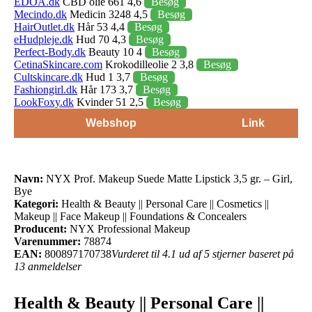
EDOA.dk
CBD olie 661 4,6
Besøg
Mecindo.dk
Medicin 3248 4,5
Besøg
HairOutlet.dk
Hår 53 4,4
Besøg
eHudpleje.dk
Hud 70 4,3
Besøg
Perfect-Body.dk
Beauty 10 4
Besøg
CetinaSkincare.com
Krokodilleolie 2 3,8
Besøg
Cultskincare.dk
Hud 1 3,7
Besøg
Fashiongirl.dk
Hår 173 3,7
Besøg
LookFoxy.dk
Kvinder 51 2,5
Besøg
Webshop
Link
Navn:
NYX Prof. Makeup Suede Matte Lipstick 3,5 gr. – Girl,
Bye
Kategori:
Health & Beauty || Personal Care || Cosmetics ||
Makeup || Face Makeup || Foundations & Concealers
Producent:
NYX Professional Makeup
Varenummer:
78874
EAN:
800897170738
Vurderet til 4.1 ud af 5 stjerner baseret på
13 anmeldelser
Health & Beauty || Personal Care ||