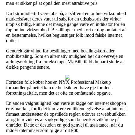
man er sikker på at opnå den mest attraktive pris.
Du bør imidlertid være obs på, at såfremt en online virksomhed
markedsfører deres varer til salg for en udsalgspris der virker
utopisk billig, kunne det mange gange være en indikator for en
fup online virksomhed. Bestillinger med kort er dog omfattet af
en bestemmelse, hvilket begunstiger folk imod falske internet
outlets.
Generelt går vi ind for bestillinger med betalingskort eller
mobilbetaling. Som en alternativ mulighed bør du overveje en
afdragsordning fra for eksempel ViaBill, ifald du har i sinde at
dække pengene senere.
Forinden folk køber hos en NYX Professional Makeup
forhandler på nettet kan de helt sikkert have øje for dens
forretningsaftale, men det er ofte en omfattende opgave.
En anden valgmulighed kan være at kigge om internet shoppen
er e-mærket, fordi det kan være en tilkendegivelse af at internet
firmaet understøtter de opstillede regler, udover at webbutikken
af og til revideres af sagkyndige som behersker vilkårene på
området. Dette er desuden en god genvej til assistance, når du
møder dilemmaer som følge af dit køb.