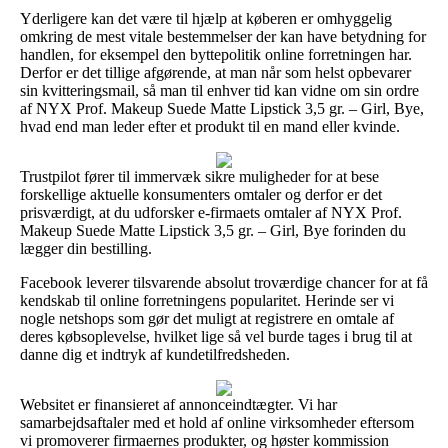
Yderligere kan det være til hjælp at køberen er omhyggelig
omkring de mest vitale bestemmelser der kan have betydning for
handlen, for eksempel den byttepolitik online forretningen har.
Derfor er det tillige afgørende, at man når som helst opbevarer
sin kvitteringsmail, så man til enhver tid kan vidne om sin ordre
af NYX Prof. Makeup Suede Matte Lipstick 3,5 gr. – Girl, Bye,
hvad end man leder efter et produkt til en mand eller kvinde.
Trustpilot fører til immervæk sikre muligheder for at bese
forskellige aktuelle konsumenters omtaler og derfor er det
prisværdigt, at du udforsker e-firmaets omtaler af NYX Prof.
Makeup Suede Matte Lipstick 3,5 gr. – Girl, Bye forinden du
lægger din bestilling.
Facebook leverer tilsvarende absolut troværdige chancer for at få
kendskab til online forretningens popularitet. Herinde ser vi
nogle netshops som gør det muligt at registrere en omtale af
deres købsoplevelse, hvilket lige så vel burde tages i brug til at
danne dig et indtryk af kundetilfredsheden.
Websitet er finansieret af annonceindtægter. Vi har
samarbejdsaftaler med et hold af online virksomheder eftersom
vi promoverer firmaernes produkter, og høster kommission