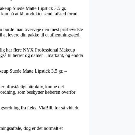
akeup Suede Matte Lipstick 3,5 gr. –
kan nå at få produktet sendt afsted forud
en burde man overveje den mest prisbevidste
 at levere din pakke til et afhentningssted.
ølgelig har flere NYX Professional Makeup
 også til herrer og damer – markant, og endda
keup Suede Matte Lipstick 3,5 gr. –
r uforståeligt attraktiv, kunne det
orordning, som beskytter køberen overfor
sordning fra f.eks. ViaBill, for så vidt du
ingsaftale, dog er det normalt et