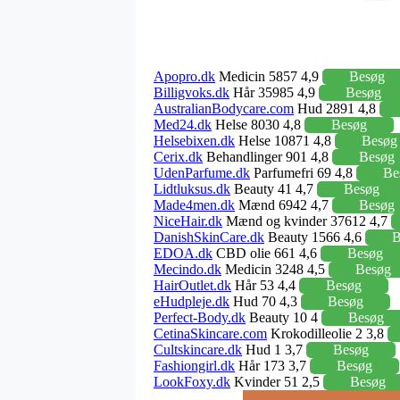
Apopro.dk
Medicin 5857 4,9
Besøg
Billigvoks.dk
Hår 35985 4,9
Besøg
AustralianBodycare.com
Hud 2891 4,8
Med24.dk
Helse 8030 4,8
Besøg
Helsebixen.dk
Helse 10871 4,8
Besøg
Cerix.dk
Behandlinger 901 4,8
Besøg
UdenParfume.dk
Parfumefri 69 4,8
Be
Lidtluksus.dk
Beauty 41 4,7
Besøg
Made4men.dk
Mænd 6942 4,7
Besøg
NiceHair.dk
Mænd og kvinder 37612 4,7
DanishSkinCare.dk
Beauty 1566 4,6
B
EDOA.dk
CBD olie 661 4,6
Besøg
Mecindo.dk
Medicin 3248 4,5
Besøg
HairOutlet.dk
Hår 53 4,4
Besøg
eHudpleje.dk
Hud 70 4,3
Besøg
Perfect-Body.dk
Beauty 10 4
Besøg
CetinaSkincare.com
Krokodilleolie 2 3,8
Cultskincare.dk
Hud 1 3,7
Besøg
Fashiongirl.dk
Hår 173 3,7
Besøg
LookFoxy.dk
Kvinder 51 2,5
Besøg