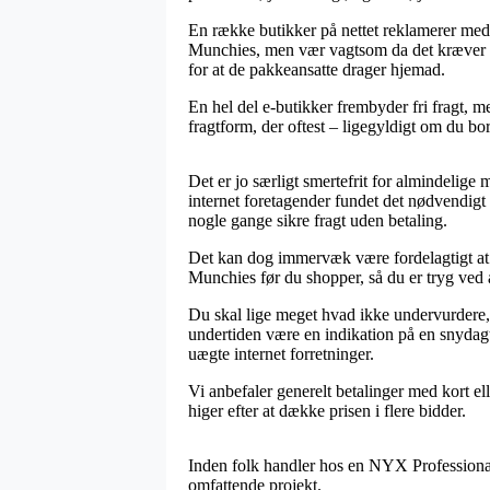
En række butikker på nettet reklamerer med
Munchies, men vær vagtsom da det kræver at 
for at de pakkeansatte drager hjemad.
En hel del e-butikker frembyder fri fragt, 
fragtform, der oftest – ligegyldigt om du bor
Det er jo særligt smertefrit for almindelige
internet foretagender fundet det nødvendigt 
nogle gange sikre fragt uden betaling.
Det kan dog immervæk være fordelagtigt at 
Munchies før du shopper, så du er tryg ved at
Du skal lige meget hvad ikke undervurdere, at
undertiden være en indikation på en snydagt
uægte internet forretninger.
Vi anbefaler generelt betalinger med kort el
higer efter at dække prisen i flere bidder.
Inden folk handler hos en NYX Professional
omfattende projekt.