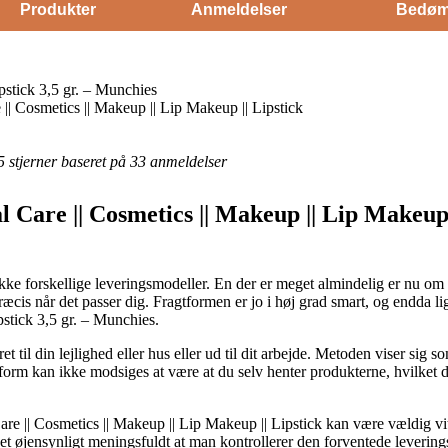
Produkter
Anmeldelser
Bedøm
tick 3,5 gr. – Munchies
|| Cosmetics || Makeup || Lip Makeup || Lipstick
 5 stjerner baseret på 33 anmeldelser
l Care || Cosmetics || Makeup || Lip Makeup
ække forskellige leveringsmodeller. En der er meget almindelig er nu om 
æcis når det passer dig. Fragtformen er jo i høj grad smart, og endda lig
tick 3,5 gr. – Munchies.
 til din lejlighed eller hus eller ud til dit arbejde. Metoden viser sig 
gsform kan ikke modsiges at være at du selv henter produkterne, hvilket
re || Cosmetics || Makeup || Lip Makeup || Lipstick kan være vældig vit
 det øjensynligt meningsfuldt at man kontrollerer den forventede lever