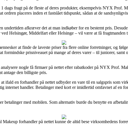
 1 dags fragt på de fleste af deres produkter, eksempelvis NYX Prof. M
ordren placeres inden et fastslået tidspunkt, sådan at de sandsynligvis 
men undertiden afkræver det at man indkøber for en bestemt pris. Desud
 ved Helsingør, Middelfart eller Helsinge – vil være at få fragtmanden til
 mennesker at finde de laveste priser fra flere online forretninger, og f
at formindske prisniveauet på mange af deres varer – til juniorer, samt
analysere nogle få firmaer på nettet efter rabatkoder på NYX Prof. Ma
 antage den billigste pris.
 ifald en forhandler på nettet udbyder en vare til en salgspris som virke
ig internet handler. Betalinger med kort er imidlertid omfavnet af en f
ler betalinger med mobilen. Som alternativ burde du benytte en afbetaling
 Makeup forhandler på nettet kunne de altid bese virksomhedens forretn