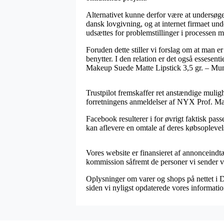
Alternativet kunne derfor være at undersøge 
dansk lovgivning, og at internet firmaet un
udsættes for problemstillinger i processen m
Foruden dette stiller vi forslag om at man 
benytter. I den relation er det også essesent
Makeup Suede Matte Lipstick 3,5 gr. – Munch
Trustpilot fremskaffer ret anstændige muligh
forretningens anmeldelser af NYX Prof. Ma
Facebook resulterer i for øvrigt faktisk pas
kan aflevere en omtale af deres købsoplevels
Vores website er finansieret af annonceindt
kommission såfremt de personer vi sender vi
Oplysninger om varer og shops på nettet i D
siden vi nyligst opdaterede vores informatio