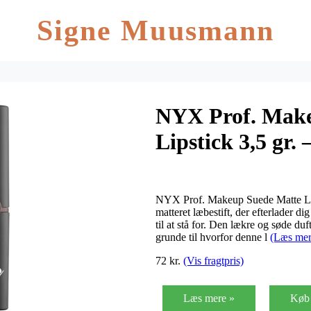
Signe Muusmann
NYX Prof. Make
Lipstick 3,5 gr.
NYX Prof. Makeup Suede Matte Lip
matteret læbestift, der efterlader 
til at stå for. Den lækre og søde d
grunde til hvorfor denne l
(Læs mer
72 kr.
(Vis fragtpris)
Læs mere »
Køb 