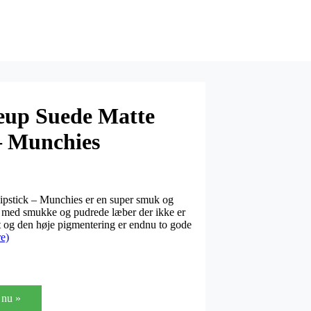
up Suede Matte
 – Munchies
stick – Munchies er en super smuk og
dig med smukke og pudrede læber der ikke er
uft og den høje pigmentering er endnu to gode
e)
nu »