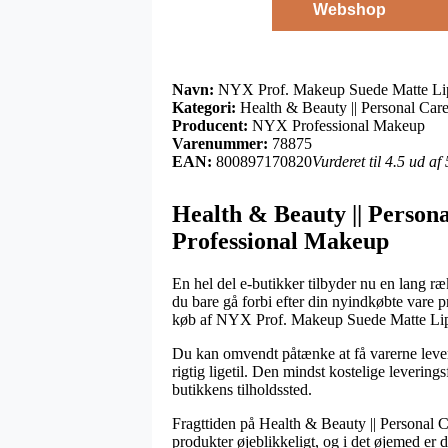
Webshop
Navn:
NYX Prof. Makeup Suede Matte Lips
Kategori:
Health & Beauty || Personal Care 
Producent:
NYX Professional Makeup
Varenummer:
78875
EAN:
800897170820
Vurderet til 4.5 ud af
Health & Beauty || Persona
Professional Makeup
En hel del e-butikker tilbyder nu en lang r
du bare gå forbi efter din nyindkøbte vare pr
køb af NYX Prof. Makeup Suede Matte Lips
Du kan omvendt påtænke at få varerne leveret
rigtig ligetil. Den mindst kostelige leverin
butikkens tilholdssted.
Fragttiden på Health & Beauty || Personal Ca
produkter øjeblikkeligt, og i det øjemed er