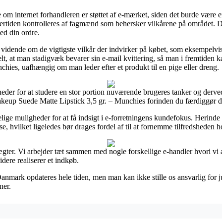
om internet forhandleren er støttet af e-mærket, siden det burde være e
dertiden kontrolleres af fagmænd som behersker vilkårene på området. D
ed din ordre.
er vidende om de vigtigste vilkår der indvirker på købet, som eksempelvi
ielt, at man stadigvæk bevarer sin e-mail kvittering, så man i fremtiden k
ies, uafhængig om man leder efter et produkt til en pige eller dreng.
eder for at studere en stor portion nuværende brugeres tanker og derved 
keup Suede Matte Lipstick 3,5 gr. – Munchies forinden du færdiggør d
selige muligheder for at få indsigt i e-forretningens kundefokus. Herinde
e, hvilket ligeledes bør drages fordel af til at fornemme tilfredsheden 
ægter. Vi arbejder tæt sammen med nogle forskellige e-handler hvori vi
dere realiserer et indkøb.
anmark opdateres hele tiden, men man kan ikke stille os ansvarlig for j
ner.