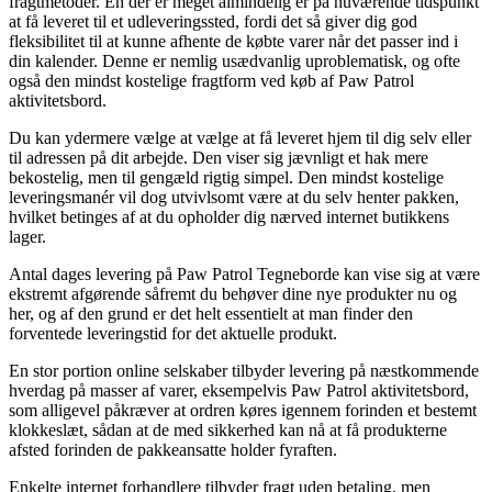
fragtmetoder. En der er meget almindelig er på nuværende tidspunkt
at få leveret til et udleveringssted, fordi det så giver dig god
fleksibilitet til at kunne afhente de købte varer når det passer ind i
din kalender. Denne er nemlig usædvanlig uproblematisk, og ofte
også den mindst kostelige fragtform ved køb af Paw Patrol
aktivitetsbord.
Du kan ydermere vælge at vælge at få leveret hjem til dig selv eller
til adressen på dit arbejde. Den viser sig jævnligt et hak mere
bekostelig, men til gengæld rigtig simpel. Den mindst kostelige
leveringsmanér vil dog utvivlsomt være at du selv henter pakken,
hvilket betinges af at du opholder dig nærved internet butikkens
lager.
Antal dages levering på Paw Patrol Tegneborde kan vise sig at være
ekstremt afgørende såfremt du behøver dine nye produkter nu og
her, og af den grund er det helt essentielt at man finder den
forventede leveringstid for det aktuelle produkt.
En stor portion online selskaber tilbyder levering på næstkommende
hverdag på masser af varer, eksempelvis Paw Patrol aktivitetsbord,
som alligevel påkræver at ordren køres igennem forinden et bestemt
klokkeslæt, sådan at de med sikkerhed kan nå at få produkterne
afsted forinden de pakkeansatte holder fyraften.
Enkelte internet forhandlere tilbyder fragt uden betaling, men