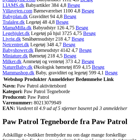
LIAMS.dk
Babyartikler 384 4,8
Besøg
Villavejen.com
Børneværelset 1100 4,8
Besøg
Babyplan.dk
Graviditet 94 4,8
Besøg
Tralaleg.dk
Legetøj 48 4,8
Besøg
MamaMilla.dk
Babyudstyr 126 4,75
Besøg
Legehjulet.dk
Legetøj på hjul 3725 4,75
Besøg
Livrig.dk
Småbørnsudstyr 218 4,7
Besøg
Netcentret.dk
Legetøj 348 4,7
Besøg
Babyshower.dk
Børneudstyr 4142 4,7
Besøg
Miniature.dk
Børnetøj 218 4,5
Besøg
Milker.dk
Ammetøj og ventetøj 373 4,2
Besøg
NatureBaby.dk
Økologisk børnetøj 859 4,15
Besøg
Mammashop.dk
Baby, graviditet og legetøj 599 4,1
Besøg
Webshop
Produkter
Anmeldelser
Bedømmelse
Link
Navn:
Paw Patrol aktivitetsbord
Kategori:
Paw Patrol Tegneborde
Producent:
Paw Patrol
Varenummer:
80213079949
EAN:
Vurderet til 4.9 ud af 5 stjerner baseret på 3 anmeldelser
Paw Patrol Tegneborde fra Paw Patrol
Adskillige e-butikker frembyder nu om dage mange forskellige