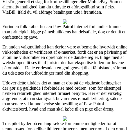
Vi slår generelt et slag for kortbestillinger eller MobilePay. Som en
alternativ mulighed kan du udnytte et afdragstilbud som f.eks.
ViaBill, ifald du vil afdrage betalingen ude i fremtiden.
Forinden folk køber hos en Paw Patrol internet forhandler kunne
man principielt kigge på netbutikkens handelsaftale, dog er det tit en
omfattende opgave.
En anden valgmulighed kan derfor være at bemærke hvorvidt online
virksomheden er verificeret af e-mærket, fordi det er en påvisning af
at online virksomheden opretholder de danske regler, tillige med at
webshoppen tit ses til af jurister der har ekspertise inden for lovene
på området. Dette er desuden en god genvej til at få bistand, såfremt
du udsættes for udfordringer med din shopping.
Udover dette tilrådes det at man er obs på de vigtigste betingelser
der gør sig gældende i forbindelse med ordren, som for eksempel
hvilken returrettighed internet firmaet benytter. Her er det virkelig
afgørende, at man stadigvæk bevarer ens e-mail kvittering, således
man senere vil kunne bevise sin bestilling af Paw Patrol
aktivitetsbord, hvad end man skal købe til en pige eller dreng.
Trustpilot byder på en lang række fornemme muligheder for at
gennemsøge forskellige tidligere brugeres meninger og af den grund