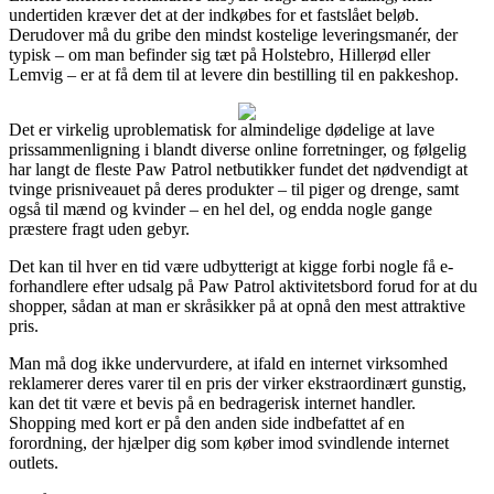
undertiden kræver det at der indkøbes for et fastslået beløb.
Derudover må du gribe den mindst kostelige leveringsmanér, der
typisk – om man befinder sig tæt på Holstebro, Hillerød eller
Lemvig – er at få dem til at levere din bestilling til en pakkeshop.
Det er virkelig uproblematisk for almindelige dødelige at lave
prissammenligning i blandt diverse online forretninger, og følgelig
har langt de fleste Paw Patrol netbutikker fundet det nødvendigt at
tvinge prisniveauet på deres produkter – til piger og drenge, samt
også til mænd og kvinder – en hel del, og endda nogle gange
præstere fragt uden gebyr.
Det kan til hver en tid være udbytterigt at kigge forbi nogle få e-
forhandlere efter udsalg på Paw Patrol aktivitetsbord forud for at du
shopper, sådan at man er skråsikker på at opnå den mest attraktive
pris.
Man må dog ikke undervurdere, at ifald en internet virksomhed
reklamerer deres varer til en pris der virker ekstraordinært gunstig,
kan det tit være et bevis på en bedragerisk internet handler.
Shopping med kort er på den anden side indbefattet af en
forordning, der hjælper dig som køber imod svindlende internet
outlets.