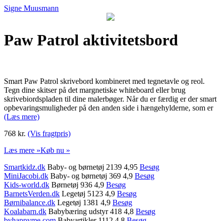
Signe Muusmann
Paw Patrol aktivitetsbord
Smart Paw Patrol skrivebord kombineret med tegnetavle og reol.
Tegn dine skitser på det margnetiske whiteboard eller brug
skrivebiordspladen til dine malerbøger. Når du er færdig er der smart
opbevaringsmuligheder på den anden side i hængehylderne, som er
(Læs mere)
768 kr.
(Vis fragtpris)
Læs mere »
Køb nu »
Smartkidz.dk
Baby- og børnetøj 2139 4,95
Besøg
MiniJacobi.dk
Baby- og børnetøj 369 4,9
Besøg
Kids-world.dk
Børnetøj 936 4,9
Besøg
BarnetsVerden.dk
Legetøj 5123 4,9
Besøg
Børnibalance.dk
Legetøj 1381 4,9
Besøg
Koalabarn.dk
Babybæring udstyr 418 4,8
Besøg
byhappyme.com
Babyartikler 1112 4,8
Besøg