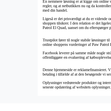
En nemmere løsning er at kigge om online v
regler, og at netbutikken nu og da kontrolle
med din handel.
Ligeså er det prisværdigt at du er vidende 
shoppen tilsikrer. I den relation er det lig
Patrol El Quad, uanset om du efterspørger pr
Trustpilot fører til nogle stabile løsninger 
online shoppens vurderinger af Paw Patrol 
Facebook leverer på samme måde nogle stråle
offentliggøre en evaluering af købsoplevelsen
Denne hjemmeside er reklamefinansieret. Vi
betaling i tilfælde af at den besøgende vi se
Oplysninger vedrørende produkter og internet
seneste opdatering af websitets oplysninger.