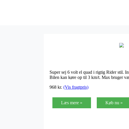
Super sej 6 volt el quad i rigtig Rider stil. I
Bilen kan køre op til 3 km/t. Max bruger v
968 kr.
(Vis fragtpris)
Læs mere »
Køb nu »