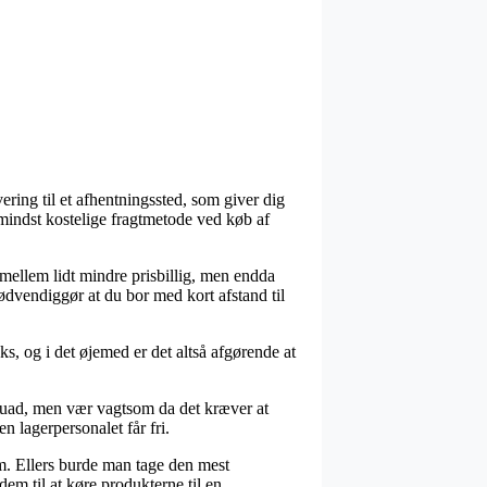
ering til et afhentningssted, som giver dig
n mindst kostelige fragtmetode ved køb af
 mellem lidt mindre prisbillig, men endda
ødvendiggør at du bor med kort afstand til
s, og i det øjemed er det altså afgørende at
 Quad, men vær vagtsom da det kræver at
en lagerpersonalet får fri.
um. Ellers burde man tage den mest
dem til at køre produkterne til en