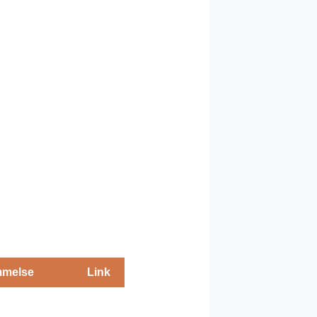
melse
Link