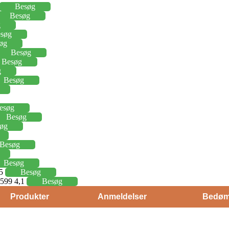
Besøg
Besøg
g
søg
øg
Besøg
Besøg
g
Besøg
esøg
Besøg
øg
Besøg
Besøg
15
Besøg
j 599 4,1
Besøg
Produkter
Anmeldelser
Bedøm