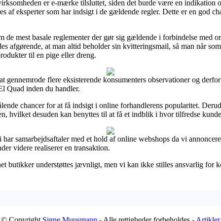
irksomheden er e-mærke tilsluttet, siden det burde være en indikation
res af eksperter som har indsigt i de gældende regler. Dette er en god c
om de mest basale reglementer der gør sig gældende i forbindelse med or
eledes afgørende, at man altid beholder sin kvitteringsmail, så man når s
odukter til en pige eller dreng.
til at gennemrode flere eksisterende konsumenters observationer og derfor
El Quad inden du handler.
nde chancer for at få indsigt i online forhandlerens popularitet. Deru
, hvilket desuden kan benyttes til at få et indblik i hvor tilfredse kunde
 har samarbejdsaftaler med et hold af online webshops da vi annoncerer
nder videre realiserer en transaktion.
 butikker understøttes jævnligt, men vi kan ikke stilles ansvarlig for k
© Copyright
Signe Muusmann
- Alle rettigheder forbeholdes -
Artikler