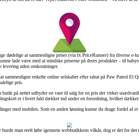
ige dødelige at sammenligne priser (via fx PriceRunner) fra diverse e-ha
 kunne lade være med at mindske priserne på deres produkter – til babye
e levering uden omkostninger.
 at sammenligne enkelte online selskaber efter rabat på Paw Patrol El Q
alelige pris.
butik på nettet udbyder en vare til salg for en pris der virker usædvanlig
ingskort er i hvert fald dækket ind under en forordning, hvilket dække
betalinger med mobilen. Som en anden løsning kunne du drage fordel af et
r burde man reelt løbe igennem webbutikkens vilkår, dog er det for det