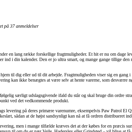
eret på 37 anmeldelser
under en lang række forskellige fragtmuligheder. Et hit er nu om dage lev
asser ind i din kalender. Den er jo ultra smart, og mange gange tillige de
jem til dig eller ud til dit arbejde. Fragtmuligheden viser sig en gang i
levering kan ikke benægtes at være selv at hente varerne, som desværre n
lgelig særligt udslagsgivende ifald du står og skal bruge din ordre strak
dspunkt ved det vedkommende produkt.
erdags levering på deres primære varenumre, eksempelvis Paw Patrol El
keslæt, sådan at de højst sandsynligt kan nå at få ordren distribueret ind
 levering, men i mange tilfælde kræves det at der købes for en præcis s
nsyn til om du er nær Vejle, Haderslev eller Grindsted – vil blive at få 