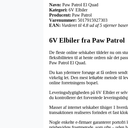
Navn:
Paw Patrol El Quad
Kategori:
6V Elbiler
Producent:
Paw Patrol
Varenummer:
5017915927303
EAN:
Vurderet til 4.8 ud af 5 stjerner bas
6V Elbiler fra Paw Patrol
De fleste online selskaber tildeler nu om st
fleksibiliteten til at hente ordren når det p
Paw Patrol El Quad.
Du kan ydermere forsøge at få ordren sendt h
virkelig let. Den mest letkøbte metode til 
online forretningens bopæl.
Leveringsdygtigheden på 6V Elbiler er selvfø
du kontrollerer det forventede leveringsti
Masser af internet selskaber tilsiger 1 hv
transaktionen realiseres forinden et fast klok
Nogle enkelte e-firmaer garanterer portofri
prisbevidste fragtmetode, som ofte – uden he