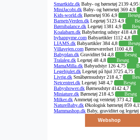
Smartkidz.dk
Baby- og børnetøj 2139 4,95
MiniJacobi.dk
Baby- og børnetøj 369 4,9
Kids-world.dk
Børnetøj 936 4,9
Besø
BarnetsVerden.dk
Legetøj 5123 4,9
Be
Børnibalance.dk
Legetøj 1381 4,9
Bes
Koalabarn.dk
Babybæring udstyr 418 4,8
byhappyme.com
Babyartikler 1112 4,8
LIAMS.dk
Babyartikler 384 4,8
Besø
Villavejen.com
Børneværelset 1100 4,8
Babyplan.dk
Graviditet 94 4,8
Besøg
Tralaleg.dk
Legetøj 48 4,8
Besøg
MamaMilla.dk
Babyudstyr 126 4,75
B
Legehjulet.dk
Legetøj på hjul 3725 4,75
Livrig.dk
Småbørnsudstyr 218 4,7
Bes
Netcentret.dk
Legetøj 348 4,7
Besøg
Babyshower.dk
Børneudstyr 4142 4,7
Miniature.dk
Børnetøj 218 4,5
Besøg
Milker.dk
Ammetøj og ventetøj 373 4,2
NatureBaby.dk
Økologisk børnetøj 859 4,
Mammashop.dk
Baby, graviditet og legetø
Webshop