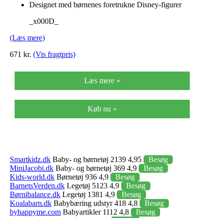
Designet med børnenes foretrukne Disney-figurer
_x000D_
(Læs mere)
671 kr.
(Vis fragtpris)
Læs mere »
Køb nu »
Smartkidz.dk
Baby- og børnetøj 2139 4,95
Besøg
MiniJacobi.dk
Baby- og børnetøj 369 4,9
Besøg
Kids-world.dk
Børnetøj 936 4,9
Besøg
BarnetsVerden.dk
Legetøj 5123 4,9
Besøg
Børnibalance.dk
Legetøj 1381 4,9
Besøg
Koalabarn.dk
Babybæring udstyr 418 4,8
Besøg
byhappyme.com
Babyartikler 1112 4,8
Besøg