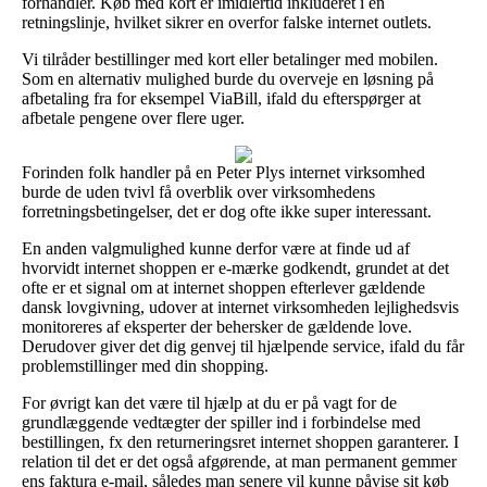
forhandler. Køb med kort er imidlertid inkluderet i en
retningslinje, hvilket sikrer en overfor falske internet outlets.
Vi tilråder bestillinger med kort eller betalinger med mobilen.
Som en alternativ mulighed burde du overveje en løsning på
afbetaling fra for eksempel ViaBill, ifald du efterspørger at
afbetale pengene over flere uger.
Forinden folk handler på en Peter Plys internet virksomhed
burde de uden tvivl få overblik over virksomhedens
forretningsbetingelser, det er dog ofte ikke super interessant.
En anden valgmulighed kunne derfor være at finde ud af
hvorvidt internet shoppen er e-mærke godkendt, grundet at det
ofte er et signal om at internet shoppen efterlever gældende
dansk lovgivning, udover at internet virksomheden lejlighedsvis
monitoreres af eksperter der behersker de gældende love.
Derudover giver det dig genvej til hjælpende service, ifald du får
problemstillinger med din shopping.
For øvrigt kan det være til hjælp at du er på vagt for de
grundlæggende vedtægter der spiller ind i forbindelse med
bestillingen, fx den returneringsret internet shoppen garanterer. I
relation til det er det også afgørende, at man permanent gemmer
ens faktura e-mail, således man senere vil kunne påvise sit køb