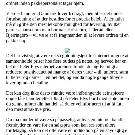
ordnet inden pakkepersonalet tager hjem.
Visse e-handler i Danmark lover fri fragt, men tit er det under
forudsætning af at der bestilles for et præcist beløb. Alternativt
må du gribe den mest letkøbte mulighed for levering, hvilket
gerne – uanset om man bor nær Holstebro, Lillerød eller
Bjerringbro – vil være at få fragtmanden til at levere ordren til en
pakkeshop.
Det har vist sig at være ret så gnidningsløst for internetbrugere at
sammenholde priser hos flere outlets på nettet, og herved har en
hel del Peter Plys internet varehuse fundet det nødvendigt at
reducere prisniveauet på mange af deres varer – til juniorer, samt
til herrer og damer – en hel del, og endda nogle gange tilbyde
levering uden betaling.
Det kan dog ikke desto mindre være indbringende at inspicere
nogle få e-handler efter tilbud på Peter Plys bord med stole inden
du gennemfører din handel, så du er velinformeret til at få fat i
den mest attraktive pris.
Du må imidlertid være så påpasselig, at hvis en internet handler
frembyder en vare for en salgspris som kan ses som uhørt
fordelagtig, så kan det ofte være en indikation på en snydagtig e-