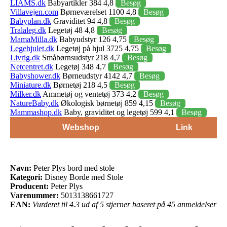
LIAMS.dk
Babyartikler 384 4,8
Besøg
Villavejen.com
Børneværelset 1100 4,8
Besøg
Babyplan.dk
Graviditet 94 4,8
Besøg
Tralaleg.dk
Legetøj 48 4,8
Besøg
MamaMilla.dk
Babyudstyr 126 4,75
Besøg
Legehjulet.dk
Legetøj på hjul 3725 4,75
Besøg
Livrig.dk
Småbørnsudstyr 218 4,7
Besøg
Netcentret.dk
Legetøj 348 4,7
Besøg
Babyshower.dk
Børneudstyr 4142 4,7
Besøg
Miniature.dk
Børnetøj 218 4,5
Besøg
Milker.dk
Ammetøj og ventetøj 373 4,2
Besøg
NatureBaby.dk
Økologisk børnetøj 859 4,15
Besøg
Mammashop.dk
Baby, graviditet og legetøj 599 4,1
Besøg
Webshop
Link
Navn:
Peter Plys bord med stole
Kategori:
Disney Borde med Stole
Producent:
Peter Plys
Varenummer:
5013138661727
EAN:
Vurderet til 4.3 ud af 5 stjerner baseret på 45 anmeldelser