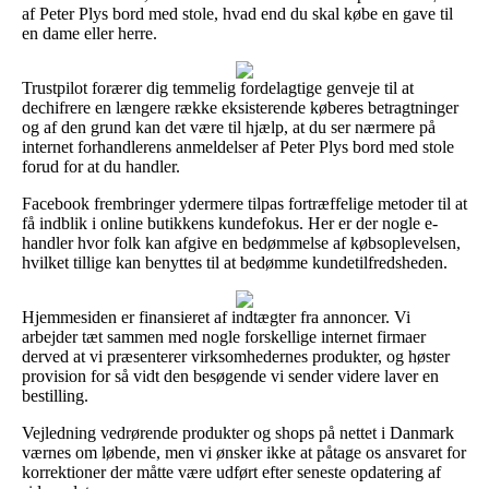
af Peter Plys bord med stole, hvad end du skal købe en gave til
en dame eller herre.
Trustpilot forærer dig temmelig fordelagtige genveje til at
dechifrere en længere række eksisterende køberes betragtninger
og af den grund kan det være til hjælp, at du ser nærmere på
internet forhandlerens anmeldelser af Peter Plys bord med stole
forud for at du handler.
Facebook frembringer ydermere tilpas fortræffelige metoder til at
få indblik i online butikkens kundefokus. Her er der nogle e-
handler hvor folk kan afgive en bedømmelse af købsoplevelsen,
hvilket tillige kan benyttes til at bedømme kundetilfredsheden.
Hjemmesiden er finansieret af indtægter fra annoncer. Vi
arbejder tæt sammen med nogle forskellige internet firmaer
derved at vi præsenterer virksomhedernes produkter, og høster
provision for så vidt den besøgende vi sender videre laver en
bestilling.
Vejledning vedrørende produkter og shops på nettet i Danmark
værnes om løbende, men vi ønsker ikke at påtage os ansvaret for
korrektioner der måtte være udført efter seneste opdatering af