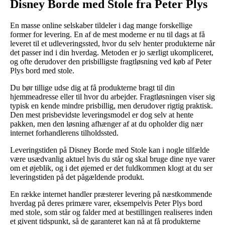
Disney Borde med Stole fra Peter Plys
En masse online selskaber tildeler i dag mange forskellige
former for levering. En af de mest moderne er nu til dags at få
leveret til et udleveringssted, hvor du selv henter produkterne når
det passer ind i din hverdag. Metoden er jo særligt ukompliceret,
og ofte derudover den prisbilligste fragtløsning ved køb af Peter
Plys bord med stole.
Du bør tillige udse dig at få produkterne bragt til din
hjemmeadresse eller til hvor du arbejder. Fragtløsningen viser sig
typisk en kende mindre prisbillig, men derudover rigtig praktisk.
Den mest prisbevidste leveringsmodel er dog selv at hente
pakken, men den løsning afhænger af at du opholder dig nær
internet forhandlerens tilholdssted.
Leveringstiden på Disney Borde med Stole kan i nogle tilfælde
være usædvanlig aktuel hvis du står og skal bruge dine nye varer
om et øjeblik, og i det øjemed er det fuldkommen klogt at du ser
leveringstiden på det pågældende produkt.
En række internet handler præsterer levering på næstkommende
hverdag på deres primære varer, eksempelvis Peter Plys bord
med stole, som står og falder med at bestillingen realiseres inden
et givent tidspunkt, så de garanteret kan nå at få produkterne