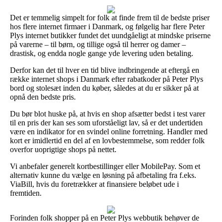
Det er temmelig simpelt for folk at finde frem til de bedste priser
hos flere internet firmaer i Danmark, og følgelig har flere Peter
Plys internet butikker fundet det uundgåeligt at mindske priserne
på varerne – til børn, og tillige også til herrer og damer –
drastisk, og endda nogle gange yde levering uden betaling.
Derfor kan det til hver en tid blive indbringende at eftergå en
række internet shops i Danmark efter rabatkoder på Peter Plys
bord og stolesæt inden du køber, således at du er sikker på at
opnå den bedste pris.
Du bør blot huske på, at hvis en shop afsætter bedst i test varer
til en pris der kan ses som uforståeligt lav, så er det undertiden
være en indikator for en svindel online forretning. Handler med
kort er imidlertid en del af en lovbestemmelse, som redder folk
overfor uoprigtige shops på nettet.
Vi anbefaler generelt kortbestillinger eller MobilePay. Som et
alternativ kunne du vælge en løsning på afbetaling fra f.eks.
ViaBill, hvis du foretrækker at finansiere beløbet ude i
fremtiden.
Forinden folk shopper på en Peter Plys webbutik behøver de