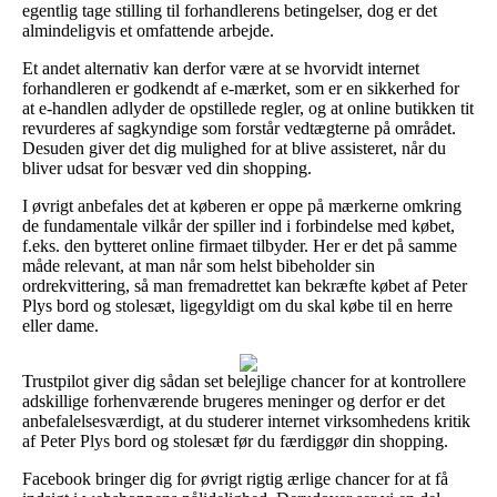
egentlig tage stilling til forhandlerens betingelser, dog er det
almindeligvis et omfattende arbejde.
Et andet alternativ kan derfor være at se hvorvidt internet
forhandleren er godkendt af e-mærket, som er en sikkerhed for
at e-handlen adlyder de opstillede regler, og at online butikken tit
revurderes af sagkyndige som forstår vedtægterne på området.
Desuden giver det dig mulighed for at blive assisteret, når du
bliver udsat for besvær ved din shopping.
I øvrigt anbefales det at køberen er oppe på mærkerne omkring
de fundamentale vilkår der spiller ind i forbindelse med købet,
f.eks. den bytteret online firmaet tilbyder. Her er det på samme
måde relevant, at man når som helst bibeholder sin
ordrekvittering, så man fremadrettet kan bekræfte købet af Peter
Plys bord og stolesæt, ligegyldigt om du skal købe til en herre
eller dame.
Trustpilot giver dig sådan set belejlige chancer for at kontrollere
adskillige forhenværende brugeres meninger og derfor er det
anbefalelsesværdigt, at du studerer internet virksomhedens kritik
af Peter Plys bord og stolesæt før du færdiggør din shopping.
Facebook bringer dig for øvrigt rigtig ærlige chancer for at få