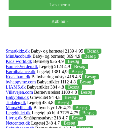
Læs mere »
Køb nu »
Smartkidz.dk
Baby- og børnetøj 2139 4,95
Besøg
MiniJacobi.dk
Baby- og børnetøj 369 4,9
Besøg
Kids-world.dk
Børnetøj 936 4,9
Besøg
BarnetsVerden.dk
Legetøj 5123 4,9
Besøg
Børnibalance.dk
Legetøj 1381 4,9
Besøg
Koalabarn.dk
Babybæring udstyr 418 4,8
Besøg
byhappyme.com
Babyartikler 1112 4,8
Besøg
LIAMS.dk
Babyartikler 384 4,8
Besøg
Villavejen.com
Børneværelset 1100 4,8
Besøg
Babyplan.dk
Graviditet 94 4,8
Besøg
Tralaleg.dk
Legetøj 48 4,8
Besøg
MamaMilla.dk
Babyudstyr 126 4,75
Besøg
Legehjulet.dk
Legetøj på hjul 3725 4,75
Besøg
Livrig.dk
Småbørnsudstyr 218 4,7
Besøg
Netcentret.dk
Legetøj 348 4,7
Besøg