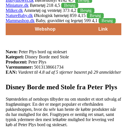
Babyshower.dk
Børneudstyr 4142 4,7
Besøg
Miniature.dk
Børnetøj 218 4,5
Besøg
Milker.dk
Ammetøj og ventetøj 373 4,2
Besøg
NatureBaby.dk
Økologisk børnetøj 859 4,15
Besøg
Mammashop.dk
Baby, graviditet og legetøj 599 4,1
Besøg
Webshop
Link
Navn:
Peter Plys bord og stolesæt
Kategori:
Disney Borde med Stole
Producent:
Peter Plys
Varenummer:
5013138661734
EAN:
Vurderet til 4.8 ud af 5 stjerner baseret på 29 anmeldelser
Disney Borde med Stole fra Peter Plys
Størstedelen af netshops tilbyder nu om stunder et stort udvalg af
fragtløsninger. En der er meget populær er efterhånden
pakkeshoppen, hvor du selv kan hente de købte produkter når
du har mulighed for det. Fragttypen er nemlig ret smart, samt
typisk ydermere den mest letkøbte mulighed for levering ved
køb af Peter Plys bord og stolesæt.