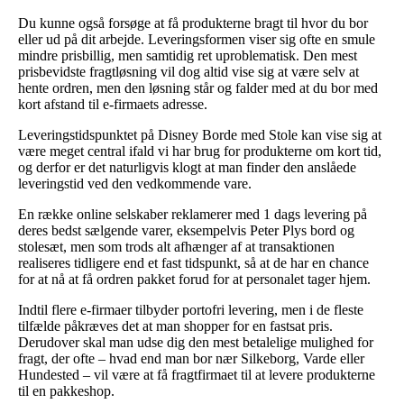
Du kunne også forsøge at få produkterne bragt til hvor du bor
eller ud på dit arbejde. Leveringsformen viser sig ofte en smule
mindre prisbillig, men samtidig ret uproblematisk. Den mest
prisbevidste fragtløsning vil dog altid vise sig at være selv at
hente ordren, men den løsning står og falder med at du bor med
kort afstand til e-firmaets adresse.
Leveringstidspunktet på Disney Borde med Stole kan vise sig at
være meget central ifald vi har brug for produkterne om kort tid,
og derfor er det naturligvis klogt at man finder den anslåede
leveringstid ved den vedkommende vare.
En række online selskaber reklamerer med 1 dags levering på
deres bedst sælgende varer, eksempelvis Peter Plys bord og
stolesæt, men som trods alt afhænger af at transaktionen
realiseres tidligere end et fast tidspunkt, så at de har en chance
for at nå at få ordren pakket forud for at personalet tager hjem.
Indtil flere e-firmaer tilbyder portofri levering, men i de fleste
tilfælde påkræves det at man shopper for en fastsat pris.
Derudover skal man udse dig den mest betalelige mulighed for
fragt, der ofte – hvad end man bor nær Silkeborg, Varde eller
Hundested – vil være at få fragtfirmaet til at levere produkterne
til en pakkeshop.