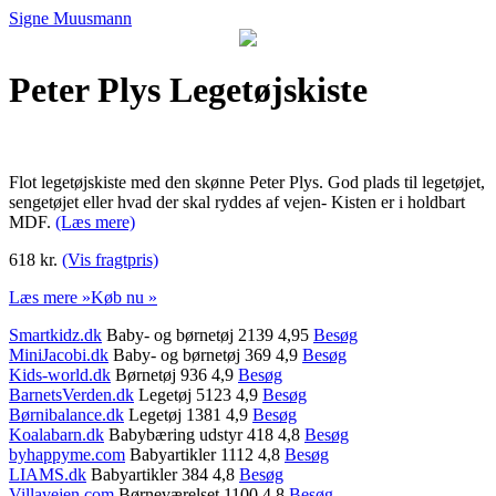
Signe Muusmann
Peter Plys Legetøjskiste
Flot legetøjskiste med den skønne Peter Plys. God plads til legetøjet,
sengetøjet eller hvad der skal ryddes af vejen- Kisten er i holdbart
MDF.
(Læs mere)
618 kr.
(Vis fragtpris)
Læs mere »
Køb nu »
Smartkidz.dk
Baby- og børnetøj 2139 4,95
Besøg
MiniJacobi.dk
Baby- og børnetøj 369 4,9
Besøg
Kids-world.dk
Børnetøj 936 4,9
Besøg
BarnetsVerden.dk
Legetøj 5123 4,9
Besøg
Børnibalance.dk
Legetøj 1381 4,9
Besøg
Koalabarn.dk
Babybæring udstyr 418 4,8
Besøg
byhappyme.com
Babyartikler 1112 4,8
Besøg
LIAMS.dk
Babyartikler 384 4,8
Besøg
Villavejen.com
Børneværelset 1100 4,8
Besøg