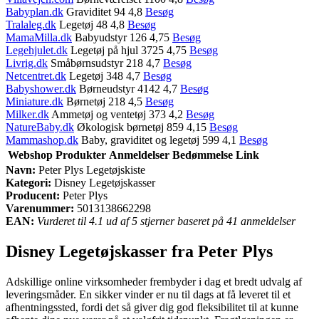
Babyplan.dk
Graviditet 94 4,8
Besøg
Tralaleg.dk
Legetøj 48 4,8
Besøg
MamaMilla.dk
Babyudstyr 126 4,75
Besøg
Legehjulet.dk
Legetøj på hjul 3725 4,75
Besøg
Livrig.dk
Småbørnsudstyr 218 4,7
Besøg
Netcentret.dk
Legetøj 348 4,7
Besøg
Babyshower.dk
Børneudstyr 4142 4,7
Besøg
Miniature.dk
Børnetøj 218 4,5
Besøg
Milker.dk
Ammetøj og ventetøj 373 4,2
Besøg
NatureBaby.dk
Økologisk børnetøj 859 4,15
Besøg
Mammashop.dk
Baby, graviditet og legetøj 599 4,1
Besøg
Webshop
Produkter
Anmeldelser
Bedømmelse
Link
Navn:
Peter Plys Legetøjskiste
Kategori:
Disney Legetøjskasser
Producent:
Peter Plys
Varenummer:
5013138662298
EAN:
Vurderet til 4.1 ud af 5 stjerner baseret på 41 anmeldelser
Disney Legetøjskasser fra Peter Plys
Adskillige online virksomheder frembyder i dag et bredt udvalg af
leveringsmåder. En sikker vinder er nu til dags at få leveret til et
afhentningssted, fordi det så giver dig god fleksibilitet til at kunne