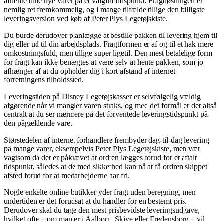
afhente dine nye varer på et valgfrit tidspunkt. Fragtløsningen er
nemlig ret fremkommelig, og i mange tilfælde tillige den billigste
leveringsversion ved køb af Peter Plys Legetøjskiste.
Du burde derudover planlægge at bestille pakken til levering hjem til
dig eller ud til din arbejdsplads. Fragtformen er af og til et hak mere
omkostningsfuld, men tillige super ligetil. Den mest betalelige form
for fragt kan ikke benægtes at være selv at hente pakken, som jo
afhænger af at du opholder dig i kort afstand af internet
forretningens tilholdssted.
Leveringstiden på Disney Legetøjskasser er selvfølgelig vældig
afgørende når vi mangler varen straks, og med det formål er det altså
centralt at du ser nærmere på det forventede leveringstidspunkt på
den pågældende vare.
Størstedelen af internet forhandlere frembyder dag-til-dag levering
på mange varer, eksempelvis Peter Plys Legetøjskiste, men vær
vagtsom da det er påkrævet at ordren lægges forud for et aftalt
tidspunkt, således at de med sikkerhed kan nå at få ordren skippet
afsted forud for at medarbejderne har fri.
Nogle enkelte online butikker yder fragt uden beregning, men
undertiden er det forudsat at du handler for en bestemt pris.
Derudover skal du tage den mest prisbevidste leveringsudgave,
hvilket ofte – om man er i Aalborg, Skive eller Fredensborg – vil