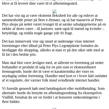
blive at få leveret dine varer til et afhentningssted.
Det har vist sig at være ekstremt fleksibelt for alle og enhver at
sammenholde priser på flere e-firmaer, og så har massevis af Peter
Plys shops på nettet været tvunget til at sænke udsalgspriserne på en
række af deres varer – til juniorer, samt også til mænd og kvinder –
betydeligt, og endda nogle gange yde fri fragt.
Det kan immervæk vise sig smart at undersøge visse internet
forretninger efter tilbud på Peter Plys Legetøjskiste forinden du
færdiggør din shopping, således at man er på den sikre side med at
få fat i den bedste pris.
Man skal blot være årvågen med, at såfremt en forretning på nettet
forhandler et produkt til salg for en pris som er ekstraordinært
fremragende, burde det tit være et karakteristika der viser en
snydagtig online forretning. Handler med kort er i hvert fald omfattet
af et regulativ, der værner folk imod svindlende internet handler.
Vi foreslår generelt køb med betalingskort eller mobilbetaling. Som
alternativ burde du benytte en afbetalingsordning fra eksempelvis
ViaBill, forudsat du ser en fordel i at honorere omkostningerne i
flere bidder.