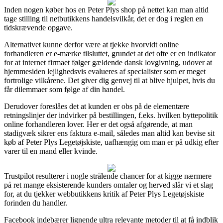
Inden nogen køber hos en Peter Plys shop på nettet kan man altid
tage stilling til netbutikkens handelsvilkår, det er dog i reglen en
tidskrævende opgave.
Alternativet kunne derfor være at tjekke hvorvidt online
forhandleren er e-mærke tilsluttet, grundet at det ofte er en indikator
for at internet firmaet følger gældende dansk lovgivning, udover at
hjemmesiden lejlighedsvis evalueres af specialister som er meget
fortrolige vilkårene. Det giver dig genvej til at blive hjulpet, hvis du
får dilemmaer som følge af din handel.
Derudover foreslåes det at kunden er obs på de elementære
retningslinjer der indvirker på bestillingen, f.eks. hvilken byttepolitik
online forhandleren lover. Her er det også afgørende, at man
stadigvæk sikrer ens faktura e-mail, således man altid kan bevise sit
køb af Peter Plys Legetøjskiste, uafhængig om man er på udkig efter
varer til en mand eller kvinde.
Trustpilot resulterer i nogle strålende chancer for at kigge nærmere
på ret mange eksisterende kunders omtaler og herved slår vi et slag
for, at du tjekker webbutikkens kritik af Peter Plys Legetøjskiste
forinden du handler.
Facebook indebærer lignende ultra relevante metoder til at få indblik