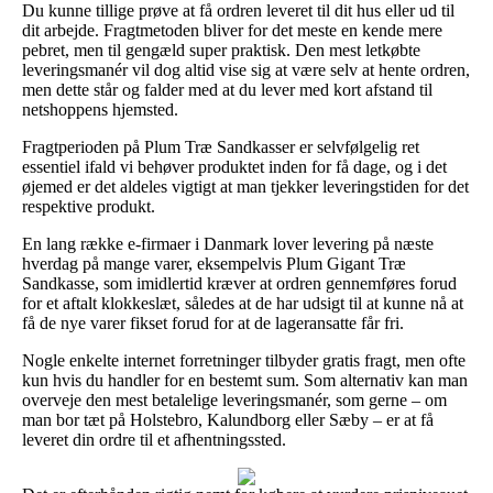
Du kunne tillige prøve at få ordren leveret til dit hus eller ud til
dit arbejde. Fragtmetoden bliver for det meste en kende mere
pebret, men til gengæld super praktisk. Den mest letkøbte
leveringsmanér vil dog altid vise sig at være selv at hente ordren,
men dette står og falder med at du lever med kort afstand til
netshoppens hjemsted.
Fragtperioden på Plum Træ Sandkasser er selvfølgelig ret
essentiel ifald vi behøver produktet inden for få dage, og i det
øjemed er det aldeles vigtigt at man tjekker leveringstiden for det
respektive produkt.
En lang række e-firmaer i Danmark lover levering på næste
hverdag på mange varer, eksempelvis Plum Gigant Træ
Sandkasse, som imidlertid kræver at ordren gennemføres forud
for et aftalt klokkeslæt, således at de har udsigt til at kunne nå at
få de nye varer fikset forud for at de lageransatte får fri.
Nogle enkelte internet forretninger tilbyder gratis fragt, men ofte
kun hvis du handler for en bestemt sum. Som alternativ kan man
overveje den mest betalelige leveringsmanér, som gerne – om
man bor tæt på Holstebro, Kalundborg eller Sæby – er at få
leveret din ordre til et afhentningssted.