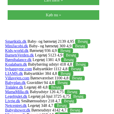
Læs mere »
Køb nu »
Smartkidz.dk
Baby- og børnetøj 2139 4,95
Besøg
MiniJacobi.dk
Baby- og børnetøj 369 4,9
Besøg
Kids-world.dk
Børnetøj 936 4,9
Besøg
BarnetsVerden.dk
Legetøj 5123 4,9
Besøg
Børnibalance.dk
Legetøj 1381 4,9
Besøg
Koalabarn.dk
Babybæring udstyr 418 4,8
Besøg
byhappyme.com
Babyartikler 1112 4,8
Besøg
LIAMS.dk
Babyartikler 384 4,8
Besøg
Villavejen.com
Børneværelset 1100 4,8
Besøg
Babyplan.dk
Graviditet 94 4,8
Besøg
Tralaleg.dk
Legetøj 48 4,8
Besøg
MamaMilla.dk
Babyudstyr 126 4,75
Besøg
Legehjulet.dk
Legetøj på hjul 3725 4,75
Besøg
Livrig.dk
Småbørnsudstyr 218 4,7
Besøg
Netcentret.dk
Legetøj 348 4,7
Besøg
Babyshower.dk
Børneudstyr 4142 4,7
Besøg