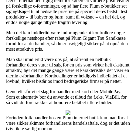
Det er efterhånden rigtig nemt for købere at vurdere prisniveauet
på forskellige e-forretninger, og så har flere Plum e-butikker set
sig nødsaget til at nedsætte priserne på specielt deres bedst i test
produkter – til babyer og børn, samt til voksne – en hel del, og
endda nogle gange tilbyde fragtfri levering.
Men det kan imidlertid være indbringende at kontrollere nogle
forskellige netshops efter rabat på Plum Gigant Træ Sandkasse
forud for at du handler, så du er usvigeligt sikker på at opnå den
mest attraktive pris.
Man skal imidlertid være obs på, at såfremt en netbutik
forhandler deres varer til salg for en pris som virker helt ekstremt
attraktiv, bør det mange gange være et karakteristika der viser en
uærlig e-forhandler. Kortbetalinger er heldigvis indbefattet af et
lovbud, hvilket bistår os imod bedrageriske firmaer på nettet.
Generelt slår vi et slag for handler med kort eller MobilePay.
Som et alternativ bør du anvende et tilbud fra f.eks. ViaBill, for
så vidt du foretrækker at honorere beløbet i flere bidder.
Forinden folk handler hos en Plum internet butik kan man for at
være sikker skimme forhandlerens handelsaftale, dog er det uden
tvivl ikke særlig morsomt.