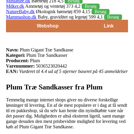
Miniature.dk
Børnetøj 218 4,5
Besøg
Milker.dk
Ammetøj og ventetøj 373 4,2
Besøg
NatureBaby.dk
Økologisk børnetøj 859 4,15
Besøg
Mammashop.dk
Baby, graviditet og legetøj 599 4,1
Besøg
Webshop
Link
Navn:
Plum Gigant Træ Sandkasse
Kategori:
Plum Træ Sandkasser
Producent:
Plum
Varenummer:
5036523020442
EAN:
Vurderet til 4.4 ud af 5 stjerner baseret på 45 anmeldelser
Plum Træ Sandkasser fra Plum
Temmelig mange internet shops giver nu diverse forskellige
løsninger til levering. En af de mest populære er i dag at få sendt
til en pakkeshop, så du selv kan hente din nyindkøbte vare når
det passer dig. Muligheden er altså ekstremt ligetil, samt mange
gange desuden den mest prisbevidste mulighed for levering ved
køb af Plum Gigant Træ Sandkasse.