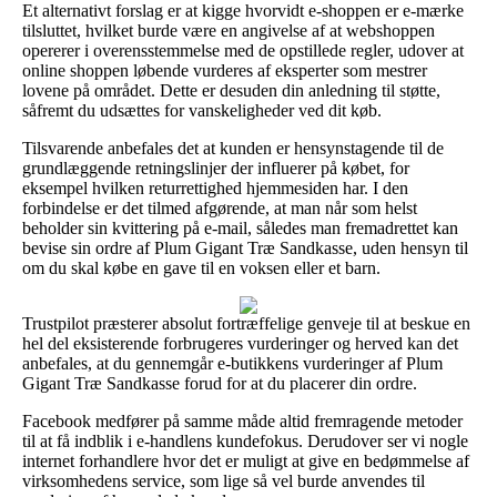
Et alternativt forslag er at kigge hvorvidt e-shoppen er e-mærke
tilsluttet, hvilket burde være en angivelse af at webshoppen
opererer i overensstemmelse med de opstillede regler, udover at
online shoppen løbende vurderes af eksperter som mestrer
lovene på området. Dette er desuden din anledning til støtte,
såfremt du udsættes for vanskeligheder ved dit køb.
Tilsvarende anbefales det at kunden er hensynstagende til de
grundlæggende retningslinjer der influerer på købet, for
eksempel hvilken returrettighed hjemmesiden har. I den
forbindelse er det tilmed afgørende, at man når som helst
beholder sin kvittering på e-mail, således man fremadrettet kan
bevise sin ordre af Plum Gigant Træ Sandkasse, uden hensyn til
om du skal købe en gave til en voksen eller et barn.
Trustpilot præsterer absolut fortræffelige genveje til at beskue en
hel del eksisterende forbrugeres vurderinger og herved kan det
anbefales, at du gennemgår e-butikkens vurderinger af Plum
Gigant Træ Sandkasse forud for at du placerer din ordre.
Facebook medfører på samme måde altid fremragende metoder
til at få indblik i e-handlens kundefokus. Derudover ser vi nogle
internet forhandlere hvor det er muligt at give en bedømmelse af
virksomhedens service, som lige så vel burde anvendes til