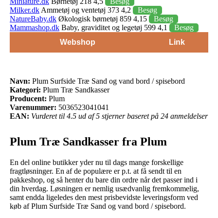
Miniature.dk
Børnetøj 218 4,5
Besøg
Milker.dk
Ammetøj og ventetøj 373 4,2
Besøg
NatureBaby.dk
Økologisk børnetøj 859 4,15
Besøg
Mammashop.dk
Baby, graviditet og legetøj 599 4,1
Besøg
Webshop
Link
Navn:
Plum Surfside Træ Sand og vand bord / spisebord
Kategori:
Plum Træ Sandkasser
Producent:
Plum
Varenummer:
5036523041041
EAN:
Vurderet til 4.5 ud af 5 stjerner baseret på 24 anmeldelser
Plum Træ Sandkasser fra Plum
En del online butikker yder nu til dags mange forskellige
fragtløsninger. En af de populære er p.t. at få sendt til en
pakkeshop, og så henter du bare din ordre når det passer ind i
din hverdag. Løsningen er nemlig usædvanlig fremkommelig,
samt endda ligeledes den mest prisbevidste leveringsform ved
køb af Plum Surfside Træ Sand og vand bord / spisebord.