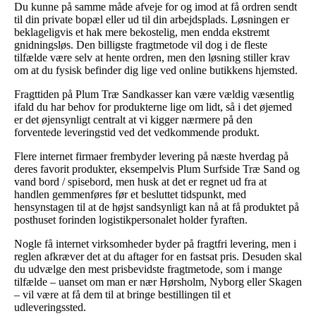
Du kunne på samme måde afveje for og imod at få ordren sendt
til din private bopæl eller ud til din arbejdsplads. Løsningen er
beklageligvis et hak mere bekostelig, men endda ekstremt
gnidningsløs. Den billigste fragtmetode vil dog i de fleste
tilfælde være selv at hente ordren, men den løsning stiller krav
om at du fysisk befinder dig lige ved online butikkens hjemsted.
Fragttiden på Plum Træ Sandkasser kan være vældig væsentlig
ifald du har behov for produkterne lige om lidt, så i det øjemed
er det øjensynligt centralt at vi kigger nærmere på den
forventede leveringstid ved det vedkommende produkt.
Flere internet firmaer frembyder levering på næste hverdag på
deres favorit produkter, eksempelvis Plum Surfside Træ Sand og
vand bord / spisebord, men husk at det er regnet ud fra at
handlen gemmenføres før et besluttet tidspunkt, med
hensynstagen til at de højst sandsynligt kan nå at få produktet på
posthuset forinden logistikpersonalet holder fyraften.
Nogle få internet virksomheder byder på fragtfri levering, men i
reglen afkræver det at du aftager for en fastsat pris. Desuden skal
du udvælge den mest prisbevidste fragtmetode, som i mange
tilfælde – uanset om man er nær Hørsholm, Nyborg eller Skagen
– vil være at få dem til at bringe bestillingen til et
udleveringssted.