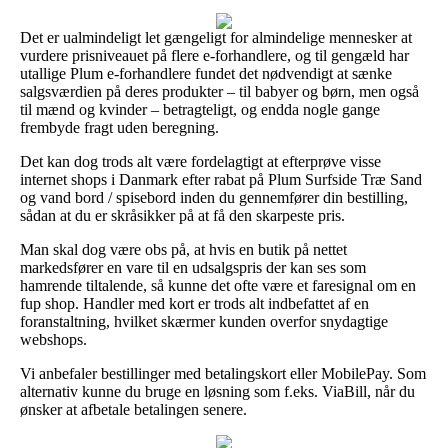
Det er ualmindeligt let gængeligt for almindelige mennesker at
vurdere prisniveauet på flere e-forhandlere, og til gengæld har
utallige Plum e-forhandlere fundet det nødvendigt at sænke
salgsværdien på deres produkter – til babyer og børn, men også
til mænd og kvinder – betragteligt, og endda nogle gange
frembyde fragt uden beregning.
Det kan dog trods alt være fordelagtigt at efterprøve visse
internet shops i Danmark efter rabat på Plum Surfside Træ Sand
og vand bord / spisebord inden du gennemfører din bestilling,
sådan at du er skråsikker på at få den skarpeste pris.
Man skal dog være obs på, at hvis en butik på nettet
markedsfører en vare til en udsalgspris der kan ses som
hamrende tiltalende, så kunne det ofte være et faresignal om en
fup shop. Handler med kort er trods alt indbefattet af en
foranstaltning, hvilket skærmer kunden overfor snydagtige
webshops.
Vi anbefaler bestillinger med betalingskort eller MobilePay. Som
alternativ kunne du bruge en løsning som f.eks. ViaBill, når du
ønsker at afbetale betalingen senere.