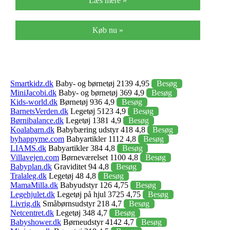
Læs mere »
Køb nu »
Smartkidz.dk
Baby- og børnetøj 2139 4,95
Besøg
MiniJacobi.dk
Baby- og børnetøj 369 4,9
Besøg
Kids-world.dk
Børnetøj 936 4,9
Besøg
BarnetsVerden.dk
Legetøj 5123 4,9
Besøg
Børnibalance.dk
Legetøj 1381 4,9
Besøg
Koalabarn.dk
Babybæring udstyr 418 4,8
Besøg
byhappyme.com
Babyartikler 1112 4,8
Besøg
LIAMS.dk
Babyartikler 384 4,8
Besøg
Villavejen.com
Børneværelset 1100 4,8
Besøg
Babyplan.dk
Graviditet 94 4,8
Besøg
Tralaleg.dk
Legetøj 48 4,8
Besøg
MamaMilla.dk
Babyudstyr 126 4,75
Besøg
Legehjulet.dk
Legetøj på hjul 3725 4,75
Besøg
Livrig.dk
Småbørnsudstyr 218 4,7
Besøg
Netcentret.dk
Legetøj 348 4,7
Besøg
Babyshower.dk
Børneudstyr 4142 4,7
Besøg