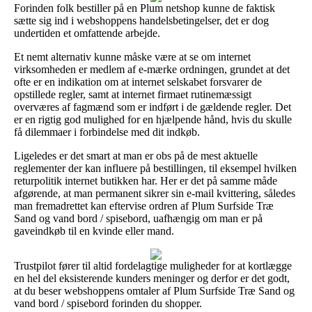
Forinden folk bestiller på en Plum netshop kunne de faktisk
sætte sig ind i webshoppens handelsbetingelser, det er dog
undertiden et omfattende arbejde.
Et nemt alternativ kunne måske være at se om internet
virksomheden er medlem af e-mærke ordningen, grundet at det
ofte er en indikation om at internet selskabet forsvarer de
opstillede regler, samt at internet firmaet rutinemæssigt
overværes af fagmænd som er indført i de gældende regler. Det
er en rigtig god mulighed for en hjælpende hånd, hvis du skulle
få dilemmaer i forbindelse med dit indkøb.
Ligeledes er det smart at man er obs på de mest aktuelle
reglementer der kan influere på bestillingen, til eksempel hvilken
returpolitik internet butikken har. Her er det på samme måde
afgørende, at man permanent sikrer sin e-mail kvittering, således
man fremadrettet kan eftervise ordren af Plum Surfside Træ
Sand og vand bord / spisebord, uafhængig om man er på
gaveindkøb til en kvinde eller mand.
Trustpilot fører til altid fordelagtige muligheder for at kortlægge
en hel del eksisterende kunders meninger og derfor er det godt,
at du beser webshoppens omtaler af Plum Surfside Træ Sand og
vand bord / spisebord forinden du shopper.