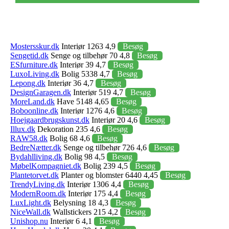
Mostersskur.dk
Interiør 1263 4,9
Besøg
Sengetid.dk
Senge og tilbehør 70 4,8
Besøg
ESfurniture.dk
Interiør 39 4,7
Besøg
LuxoLiving.dk
Bolig 5338 4,7
Besøg
Lepong.dk
Interiør 36 4,7
Besøg
DesignGaragen.dk
Interiør 519 4,7
Besøg
MoreLand.dk
Have 5148 4,65
Besøg
Boboonline.dk
Interiør 1276 4,6
Besøg
Hoejgaardbrugskunst.dk
Interiør 20 4,6
Besøg
Illux.dk
Dekoration 235 4,6
Besøg
RAW58.dk
Bolig 68 4,6
Besøg
BedreNætter.dk
Senge og tilbehør 726 4,6
Besøg
Bydahlliving.dk
Bolig 98 4,5
Besøg
MøbelKompagniet.dk
Bolig 239 4,5
Besøg
Plantetorvet.dk
Planter og blomster 6440 4,45
Besøg
TrendyLiving.dk
Interiør 1306 4,4
Besøg
ModernRoom.dk
Interiør 175 4,4
Besøg
LuxLight.dk
Belysning 18 4,3
Besøg
NiceWall.dk
Wallstickers 215 4,2
Besøg
Unishop.nu
Interiør 6 4,1
Besøg