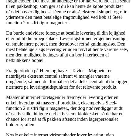
fragtmetoder. Det mest almindelige er for nærværende at få sendt
til en pakkeshop, som gør at du kan hente de købte produkter
når det passer dig bedst. Denne er altså ekstremt simpel, og ofte
ydermere den mest betalelige fragtmulighed ved køb af Steel-
function 2 rustfri figur magneter..
Du burde endvidere forsøge at bestille levering til din lejlighed
eller ud til din arbejdsplads. Leveringsformen er gennemsnitligt
en smule mere pebret, men derudover ret så gnidningsløs. Den
mest betalelige slags levering er uden tvivl at hente varerne selv,
men den mulighed betinges af at du bor i nærheden af
netbutikkens bopæl.
Fragtperioden på Hjem og have – Tavler – Magneter er
naturligvis ekstremt central såfremt vi mangler varerne
omgående, så med det formål er det aldeles centralt at du kigger
nærmere på leveringstidspunktet for det relevante produkt.
Masser af internet foretagender frembyder levering efter en
enkelt hverdag på masser af produkter, eksempelvis Steel-
function 2 rustfri figur magneter., der dog nødvendiggør at du
når at bestille tidligere end et bestemt klokkeslæt, så de har en
chance for at nå at få pakken afsendt inden lagerpersonalet
holder fyraften.
Nogle enkelte internet virksomheder lover levering uden