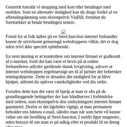
Generelt foreslår vi shopping med kort eller betalinger med
mobilen. Som en alternativ mulighed kan du drage fordel af en
afbetalingsløsning som eksempelvis ViaBill, forudsat du
foretrækker at betale betalingen senere.
Forud for at folk køber på en Steel-function internet forhandler
kunne de utvivlsomt gennemgå webshoppens vilkår, det er dog
uden tvivl ikke specielt ophidsende.
En nem løsning er at kontrollere om internet firmaet er godkendt
af e-mærket, fordi det kan være et bevis på at online
forhandleren adlyder gældende dansk lovgivning, udover at
internet webshoppen regelmæssigt ses til af jurister der behersker
retningslinjerne. Dette er desuden din mulighed for at blive
hjulpet, såfremt du oplever vanskeligheder ved din ordre.
Foruden dette kan det være til hjælp at man er obs på de
grundlæggende betingelser der kan håndhæves i forbindelse
med ordren, som eksempelvis den ombytningsret internet firmaet
garanterer. Derfor er det ligeledes vigtigt, at man permanent
beholder ens faktura e-mail, således man når som helst vil kunne
vidne om sin bestilling af Steel-function 2 rustfri figur magneter.,
uden hensyn til om man er på udkig efter et produkt til en dreng