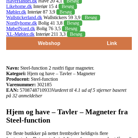
HaveHandel.dk
Have 20 4,1
Besøg
Likehome.dk
Interiør 15 4
Besøg
Møbler.dk
Interiør 87 3,9
Besøg
Wallstickerland.dk
Wallstickers 59 3,9
Besøg
Nordlyhome.dk
Bolig 41 3,8
Besøg
MøbelNord.dk
Bolig 76 3,5
Besøg
XL-Møbler.dk
Interiør 211 3,3
Besøg
Webshop
Link
Navn:
Steel-function 2 rustfri figur magneter.
Kategori:
Hjem og have – Tavler – Magneter
Producent:
Steel-function
Varenummer:
302185
EAN:
5708748710933
Vurderet til 4.1 ud af 5 stjerner baseret
på 32 anmeldelser
Hjem og have – Tavler – Magneter fra
Steel-function
De fleste butikker på nettet frembyder heldigvis flere