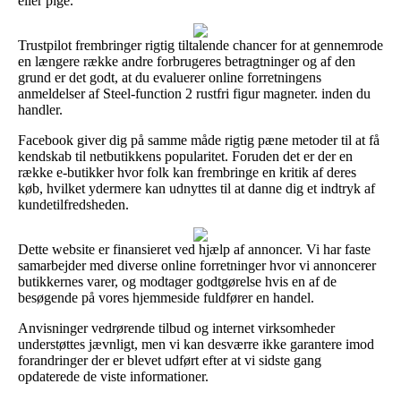
eller pige.
Trustpilot frembringer rigtig tiltalende chancer for at gennemrode
en længere række andre forbrugeres betragtninger og af den
grund er det godt, at du evaluerer online forretningens
anmeldelser af Steel-function 2 rustfri figur magneter. inden du
handler.
Facebook giver dig på samme måde rigtig pæne metoder til at få
kendskab til netbutikkens popularitet. Foruden det er der en
række e-butikker hvor folk kan frembringe en kritik af deres
køb, hvilket ydermere kan udnyttes til at danne dig et indtryk af
kundetilfredsheden.
Dette website er finansieret ved hjælp af annoncer. Vi har faste
samarbejder med diverse online forretninger hvor vi annoncerer
butikkernes varer, og modtager godtgørelse hvis en af de
besøgende på vores hjemmeside fuldfører en handel.
Anvisninger vedrørende tilbud og internet virksomheder
understøttes jævnligt, men vi kan desværre ikke garantere imod
forandringer der er blevet udført efter at vi sidste gang
opdaterede de viste informationer.