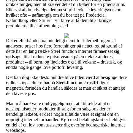
omkostninger, men tit kræver det at du køber for en præcis sum.
Ellers skal du udvælge den mest prisbevidste leveringsversion,
hvilket ofte – uafhængig om du bor tæt på Fredericia,
Kalundborg eller Struer – vil blive at få dem til at bringe
produkterne til et afhentningssted.
Det er efterhånden ualmindeligt nemt for internetbrugere at
analysere priser hos flere forretninger på nettet, og på grund af
dette har en lang række Steel-function internet firmaer set sig
nødsaget til at reducere prisniveauet på en række af deres
produkter – til børn, og ligeledes også til voksne – drastisk, og
endda nogle gange love portofri levering.
Det kan dog ikke desto mindre blive tiden værd at besigtige flere
online shops efter rabat på Steel-function 2 rustfri figur
magneter. forinden du handler, således at man er sikret at antage
den laveste pris.
Man må bare være omhyggelig med, at i tilfælde af at en
netshop afsætter produkter til salg for en salgspris der er
uendeligt letkøbt, er det i nogle tilfælde være et signal om en
uoprigtig internet forhandler. Køb med betalingskort er heldigvis
en del af en lov, som assisterer dig overfor bedrageriske internet
webshops.