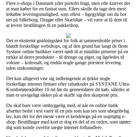
Flere e-shops i Danmark yder portofri fragt, men ofte kræver det
at man køber for en fastsat sum. Ellers skulle du tage den mest
letkøbte leveringsmulighed, som oftest – ligegyldigt om du bor
tæt på Silkeborg, Dragør eller Skælskør – vil være at få dem til
at levere bestillingen til en pakkeshop.
Det er ekstremt gnidningsløst for folk at sammenholde priser i
blandt forskellige webshops, og af den grund har langt de fleste
Systane online butikker været nødt til at mindske priserne på en
række af deres produkter – til drenge og piger, og ligeledes til
voksne – kolossalt, og endda nogle gange præstere levering
uden omkostninger.
Det kan alligevel vise sig indbringende at tjekke nogle
forskellige internet firmaer efter rabatkoder på SYSTANE Ultra-
Komfortøjendråber 10 ml før du gennemfører dit køb, således at
man er usvigeligt sikker på at skaffe sig den skarpeste pris.
Du skal bare være omhyggelig med, at når en online butik
afsætter bedst i test varer til en pris som kan ses som ubegribelig
lav, kan det for det meste være et kendetegn på en uoprigtig e-
shop. Bestillinger med kort er dog en del af en orden, som støtter
dig som kunde overfor uægte internet forhandlere.