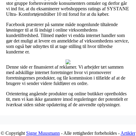
stor gruppe forhenværende konsumenters omtaler og derfor går
vi ind for, at du eksaminerer webshoppens ratings af SYSTANE
Ultra- Komfortøjendråber 10 ml forud for at du køber.
Facebook præsterer på samme måde nogenlunde tiltalende
løsninger til at få indsigt i online virksomhedens
kundetilfredshed. Tilmed møder vi endda internet handler som
gør det muligt at levere en anmeldelse af virksomhedens service,
som også bør udnyttes til at tage stilling til hvor tilfredse
kunderne er.
Denne side er finansieret af reklamer. Vi arbejder tæt sammen
med adskillige internet forretninger hvor vi promoverer
forretningernes produkter, og får kommission i tilfælde af at de
brugere vi sender videre fuldfører en ordre.
Orientering angående produkter og online butikker opretholdes
tit, men vi kan ikke garantere imod reguleringer der potentielt er
iværksat siden sidste opdatering af de anvendte oplysninger.
© Copyright
Signe Muusmann
- Alle rettigheder forbeholdes -
Artikler