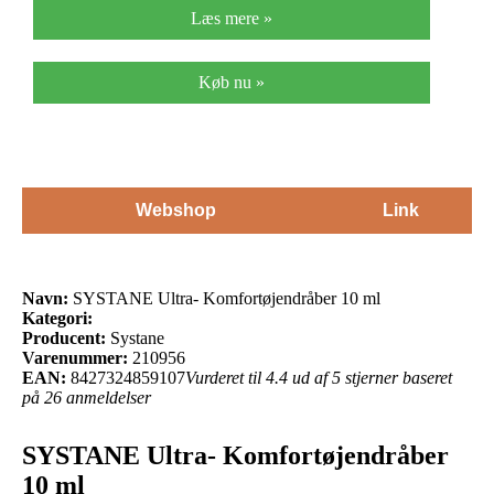
Læs mere »
Køb nu »
Webshop
Link
Navn:
SYSTANE Ultra- Komfortøjendråber 10 ml
Kategori:
Producent:
Systane
Varenummer:
210956
EAN:
8427324859107
Vurderet til 4.4 ud af 5 stjerner baseret
på 26 anmeldelser
SYSTANE Ultra- Komfortøjendråber
10 ml