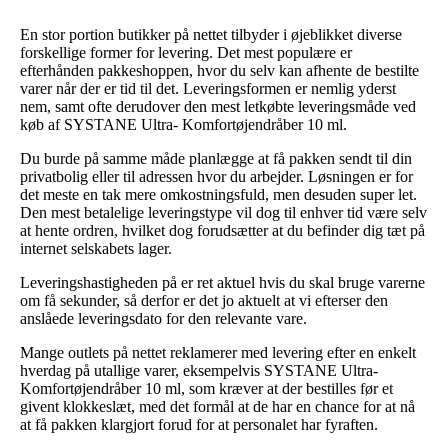
En stor portion butikker på nettet tilbyder i øjeblikket diverse
forskellige former for levering. Det mest populære er
efterhånden pakkeshoppen, hvor du selv kan afhente de bestilte
varer når der er tid til det. Leveringsformen er nemlig yderst
nem, samt ofte derudover den mest letkøbte leveringsmåde ved
køb af SYSTANE Ultra- Komfortøjendråber 10 ml.
Du burde på samme måde planlægge at få pakken sendt til din
privatbolig eller til adressen hvor du arbejder. Løsningen er for
det meste en tak mere omkostningsfuld, men desuden super let.
Den mest betalelige leveringstype vil dog til enhver tid være selv
at hente ordren, hvilket dog forudsætter at du befinder dig tæt på
internet selskabets lager.
Leveringshastigheden på er ret aktuel hvis du skal bruge varerne
om få sekunder, så derfor er det jo aktuelt at vi efterser den
anslåede leveringsdato for den relevante vare.
Mange outlets på nettet reklamerer med levering efter en enkelt
hverdag på utallige varer, eksempelvis SYSTANE Ultra-
Komfortøjendråber 10 ml, som kræver at der bestilles før et
givent klokkeslæt, med det formål at de har en chance for at nå
at få pakken klargjort forud for at personalet har fyraften.