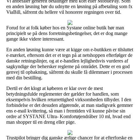
Vi anbefaler generelt betalinger med kort eller MobilePay. Som
en anden løsning bør du udnytte en løsning på afbetaling som fx
ViaBill, såfremt du hellere vil honorere regningen over tid.
Forud for at folk køber hos en Systane online butik bør man
principielt se på dens forretningsbetingelser, det er dog mange
gange ikke videre interessant.
En anden løsning kunne være at kigge om e-butikken er tilsluttet
e-mærket, eftersom det er et tegn på at netshoppen efterfølger de
danske retningslinjer, og at e-handlen lejlighedsvis vurderes af
sagkyndige der behersker reglerne på området. Dette er en god
genvej til opbakning, såfremt du skulle få dilemmaer i processen
med din bestilling.
Dertil er det klogt at køberen er klar over de mest
betydningsfulde reglementer der gælder for handlen, som
eksempelvis hvilken returrettighed virksomheden tilbyder. I den
forbindelse er det desuden afgørende, at man stadigvæk gemmer
ens e-mail kvittering, så man i fremtiden vil kunne påvise sin
ordre af SYSTANE Ultra- Komfortøjendråber 10 ml, hvad end
man shopper til en dreng eller pige.
Trustpilot bringer dig ganske ærlige chancer for at efterforske en