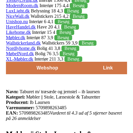
TrendyLiving.dk
Interiør 1306 4,4
Besøg
ModernRoom.dk
Interiør 175 4,4
Besøg
LuxLight.dk
Belysning 18 4,3
Besøg
NiceWall.dk
Wallstickers 215 4,2
Besøg
Unishop.nu
Interiør 6 4,1
Besøg
HaveHandel.dk
Have 20 4,1
Besøg
Likehome.dk
Interiør 15 4
Besøg
Møbler.dk
Interiør 87 3,9
Besøg
Wallstickerland.dk
Wallstickers 59 3,9
Besøg
Nordlyhome.dk
Bolig 41 3,8
Besøg
MøbelNord.dk
Bolig 76 3,5
Besøg
XL-Møbler.dk
Interiør 211 3,3
Besøg
Webshop
Link
Navn:
Taburet m/ træsæde og jernstel – ib laursen
Kategori:
Møbler || Stole, Lænestole & Taburetter
Producent:
Ib Laursen
Varenummer:
5709898263485
EAN:
5709898263485
Vurderet til 4.3 ud af 5 stjerner baseret
på 26 anmeldelser