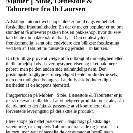
Møbler || Stole, Lænestole &
Taburetter fra Ib Laursen
Adskillige internet webshops tildeler nu til dags en hel del
forskellige fragtmuligheder. En der er meget populær er nu om
stunder at få afleveret pakken hos en pakkeshop, hvor du selv
kan hente din pakke når du har lyst. Den er altså yderst
fremkommelig, samt ofte endvidere den billigste fragtløsning
ved køb af Taburet m/ træsæde og jernstel – ib laursen.
Du bør tillige prøve at vælge at få udbragt til din lejlighed eller
til din arbejdsplads. Leveringstypen viser sig tit et hak mere
pebret, men på den anden side ualmindeligt nem. Den
prisbilligste fragttype er unægtelig at hente produkterne selv,
men den mulighed betinges af at du fysisk befinder dig i
nærheden af e-shoppens hjemsted.
Fragtperioden på Møbler || Stole, Lænestole & Taburetter er jo
ret så relevant i tilfælde af at vi behøver produkterne straks, så i
det øjemed er det faktisk passende at vi kontrollerer den
forventede leveringstid på det aktuelle produkt.
Flere shops på nettet præsterer 1 dags fragt på adskillige
varenumre, eksempelvis Taburet m/ træsæde og jernstel – ib
laursen, men vær påpasselig da det antager at bestillingen