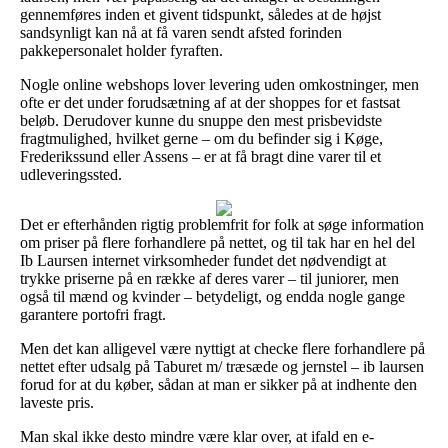
gennemføres inden et givent tidspunkt, således at de højst
sandsynligt kan nå at få varen sendt afsted forinden
pakkepersonalet holder fyraften.
Nogle online webshops lover levering uden omkostninger, men
ofte er det under forudsætning af at der shoppes for et fastsat
beløb. Derudover kunne du snuppe den mest prisbevidste
fragtmulighed, hvilket gerne – om du befinder sig i Køge,
Frederikssund eller Assens – er at få bragt dine varer til et
udleveringssted.
Det er efterhånden rigtig problemfrit for folk at søge information
om priser på flere forhandlere på nettet, og til tak har en hel del
Ib Laursen internet virksomheder fundet det nødvendigt at
trykke priserne på en række af deres varer – til juniorer, men
også til mænd og kvinder – betydeligt, og endda nogle gange
garantere portofri fragt.
Men det kan alligevel være nyttigt at checke flere forhandlere på
nettet efter udsalg på Taburet m/ træsæde og jernstel – ib laursen
forud for at du køber, sådan at man er sikker på at indhente den
laveste pris.
Man skal ikke desto mindre være klar over, at ifald en e-