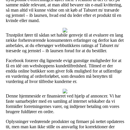
samme måde relevant, at man altid bevarer sin e-mail kvittering,
så man altid vil kunne vidne om sit køb af Taburet m/ træsæde
og jernstel – ib laursen, hvad end du leder efter et produkt til en
kvinde eller mand.
Trustpilot fører til sådan set habile genveje til at evaluere en lang
række forhenværende konsumenters erfaringer og derfor kan det
anbefales, at du eftersøger webbutikkens ratings af Taburet m/
træsæde og jernstel – ib laursen forud for at du bestiller.
Facebook forærer dig lignende evigt gunstige muligheder for at
få en idé om webshoppens kundetilfredshed. Tilmed er der
endda online butikker som giver folk mulighed for at udfærdige
en vurdering af ordreforløbet, som desuden må benyttes til
vurdering af hvor tilfredse kunderne er.
Denne hjemmeside er finansieret ved hjælp af annoncer. Vi har
faste samarbejder med en samling af internet selskaber da vi
formidler forretningernes varer, og indtjener betaling om vores
brugere fuldfører en ordre.
Oplysninger vedrørende produkter og firmaer på nettet opdateres
tit, men man kan ikke stille os ansvarlig for korrektioner der