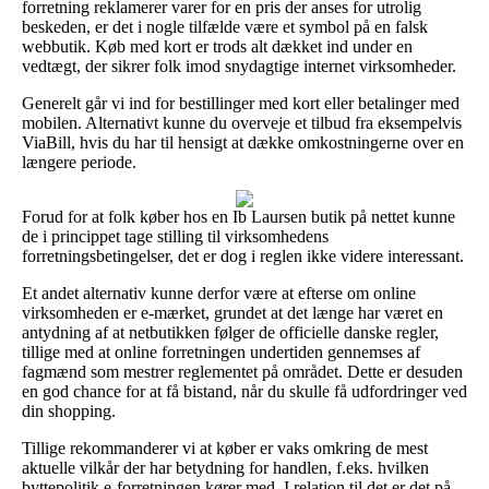
forretning reklamerer varer for en pris der anses for utrolig
beskeden, er det i nogle tilfælde være et symbol på en falsk
webbutik. Køb med kort er trods alt dækket ind under en
vedtægt, der sikrer folk imod snydagtige internet virksomheder.
Generelt går vi ind for bestillinger med kort eller betalinger med
mobilen. Alternativt kunne du overveje et tilbud fra eksempelvis
ViaBill, hvis du har til hensigt at dække omkostningerne over en
længere periode.
Forud for at folk køber hos en Ib Laursen butik på nettet kunne
de i princippet tage stilling til virksomhedens
forretningsbetingelser, det er dog i reglen ikke videre interessant.
Et andet alternativ kunne derfor være at efterse om online
virksomheden er e-mærket, grundet at det længe har været en
antydning af at netbutikken følger de officielle danske regler,
tillige med at online forretningen undertiden gennemses af
fagmænd som mestrer reglementet på området. Dette er desuden
en god chance for at få bistand, når du skulle få udfordringer ved
din shopping.
Tillige rekommanderer vi at køber er vaks omkring de mest
aktuelle vilkår der har betydning for handlen, f.eks. hvilken
byttepolitik e-forretningen kører med. I relation til det er det på