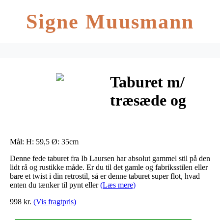
Signe Muusmann
Taburet m/
træsæde og
jernstel – ib
laursen
Mål: H: 59,5 Ø: 35cm
Denne fede taburet fra Ib Laursen har absolut gammel stil på den
lidt rå og rustikke måde. Er du til det gamle og fabriksstilen eller
bare et twist i din retrostil, så er denne taburet super flot, hvad
enten du tænker til pynt eller
(Læs mere)
998 kr.
(Vis fragtpris)