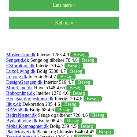
Læs mere »
Køb nu »
Mostersskur.dk
Interiør 1263 4,9
Besøg
Sengetid.dk
Senge og tilbehør 70 4,8
Besøg
ESfurniture.dk
Interiør 39 4,7
Besøg
LuxoLiving.dk
Bolig 5338 4,7
Besøg
Lepong.dk
Interiør 36 4,7
Besøg
DesignGaragen.dk
Interiør 519 4,7
Besøg
MoreLand.dk
Have 5148 4,65
Besøg
Boboonline.dk
Interiør 1276 4,6
Besøg
Hoejgaardbrugskunst.dk
Interiør 20 4,6
Besøg
Illux.dk
Dekoration 235 4,6
Besøg
RAW58.dk
Bolig 68 4,6
Besøg
BedreNætter.dk
Senge og tilbehør 726 4,6
Besøg
Bydahlliving.dk
Bolig 98 4,5
Besøg
MøbelKompagniet.dk
Bolig 239 4,5
Besøg
Plantetorvet.dk
Planter og blomster 6440 4,45
Besøg