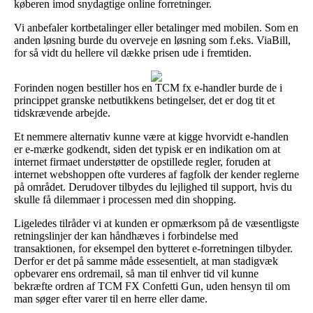
køberen imod snydagtige online forretninger.
Vi anbefaler kortbetalinger eller betalinger med mobilen. Som en
anden løsning burde du overveje en løsning som f.eks. ViaBill,
for så vidt du hellere vil dække prisen ude i fremtiden.
Forinden nogen bestiller hos en TCM fx e-handler burde de i
princippet granske netbutikkens betingelser, det er dog tit et
tidskrævende arbejde.
Et nemmere alternativ kunne være at kigge hvorvidt e-handlen
er e-mærke godkendt, siden det typisk er en indikation om at
internet firmaet understøtter de opstillede regler, foruden at
internet webshoppen ofte vurderes af fagfolk der kender reglerne
på området. Derudover tilbydes du lejlighed til support, hvis du
skulle få dilemmaer i processen med din shopping.
Ligeledes tilråder vi at kunden er opmærksom på de væsentligste
retningslinjer der kan håndhæves i forbindelse med
transaktionen, for eksempel den bytteret e-forretningen tilbyder.
Derfor er det på samme måde essesentielt, at man stadigvæk
opbevarer ens ordremail, så man til enhver tid vil kunne
bekræfte ordren af TCM FX Confetti Gun, uden hensyn til om
man søger efter varer til en herre eller dame.