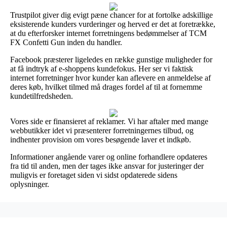
Trustpilot giver dig evigt pæne chancer for at fortolke adskillige
eksisterende kunders vurderinger og herved er det at foretrække,
at du efterforsker internet forretningens bedømmelser af TCM
FX Confetti Gun inden du handler.
Facebook præsterer ligeledes en række gunstige muligheder for
at få indtryk af e-shoppens kundefokus. Her ser vi faktisk
internet forretninger hvor kunder kan aflevere en anmeldelse af
deres køb, hvilket tilmed må drages fordel af til at fornemme
kundetilfredsheden.
Vores side er finansieret af reklamer. Vi har aftaler med mange
webbutikker idet vi præsenterer forretningernes tilbud, og
indhenter provision om vores besøgende laver et indkøb.
Informationer angående varer og online forhandlere opdateres
fra tid til anden, men der tages ikke ansvar for justeringer der
muligvis er foretaget siden vi sidst opdaterede sidens
oplysninger.