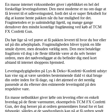
En masse internet virksomheder giver i øjeblikket en hel del
forskellige leveringsformer. Den mest moderne er nu om dage at
få leveret til et udleveringssted, fordi det så er super fleksibelt for
dig at kunne hente pakken når du har mulighed for det.
Fragtmetoden er jo ualmindeligt ligetil, og mange gange
derudover den mindst kostelige fragtløsning ved køb af TCM
FX Confetti Gun.
Du bør lige så vel prøve at få pakken leveret til hvor du bor eller
ud på din arbejdsplads. Fragtmuligheden bliver typisk en lille
smule dyrere, men desuden vældig nem. Den mest betalelige
fragtform vil dog i de fleste tilfælde være at du selv henter
ordren, men det nødvendiggør at du befinder dig med kort
afstand til internet shoppens hjemsted.
Leveringsdygtigheden på Lys & Deko>Konfetti>Konfetti udstyr
kan vise sig at være særdeles bestemmende ifald vi skal bruge
din ordre inden for få dage, og i det øjemed er det nemlig
passende at du efterser den estimerede leveringstid på den
respektive vare.
En masse netbutikker giver løfte om levering efter en enkelt
hverdag på de fleste varenumre, eksempelvis TCM FX Confetti
Gun, der dog beroer på at ordren gennemføres forud for et fast
tidspunkt, således at de sandsynligvis kan nå at få ordren sendt