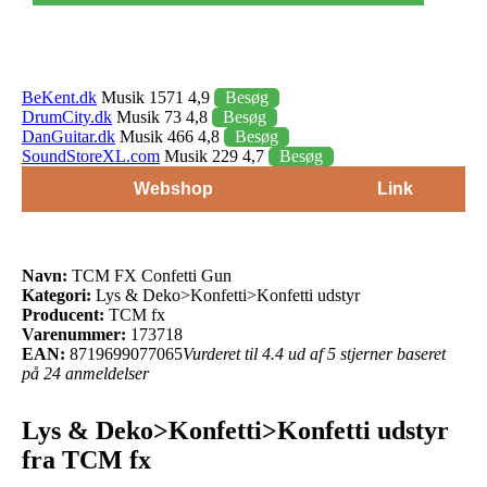
BeKent.dk
Musik 1571 4,9
Besøg
DrumCity.dk
Musik 73 4,8
Besøg
DanGuitar.dk
Musik 466 4,8
Besøg
SoundStoreXL.com
Musik 229 4,7
Besøg
Webshop
Link
Navn:
TCM FX Confetti Gun
Kategori:
Lys & Deko>Konfetti>Konfetti udstyr
Producent:
TCM fx
Varenummer:
173718
EAN:
8719699077065
Vurderet til 4.4 ud af 5 stjerner baseret
på 24 anmeldelser
Lys & Deko>Konfetti>Konfetti udstyr
fra TCM fx