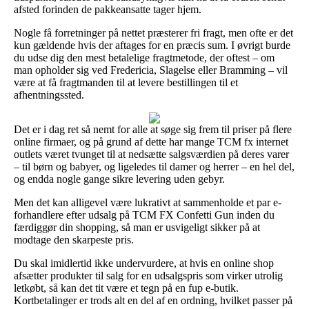
afsted forinden de pakkeansatte tager hjem.
Nogle få forretninger på nettet præsterer fri fragt, men ofte er det
kun gældende hvis der aftages for en præcis sum. I øvrigt burde
du udse dig den mest betalelige fragtmetode, der oftest – om
man opholder sig ved Fredericia, Slagelse eller Bramming – vil
være at få fragtmanden til at levere bestillingen til et
afhentningssted.
Det er i dag ret så nemt for alle at søge sig frem til priser på flere
online firmaer, og på grund af dette har mange TCM fx internet
outlets været tvunget til at nedsætte salgsværdien på deres varer
– til børn og babyer, og ligeledes til damer og herrer – en hel del,
og endda nogle gange sikre levering uden gebyr.
Men det kan alligevel være lukrativt at sammenholde et par e-
forhandlere efter udsalg på TCM FX Confetti Gun inden du
færdiggør din shopping, så man er usvigeligt sikker på at
modtage den skarpeste pris.
Du skal imidlertid ikke undervurdere, at hvis en online shop
afsætter produkter til salg for en udsalgspris som virker utrolig
letkøbt, så kan det tit være et tegn på en fup e-butik.
Kortbetalinger er trods alt en del af en ordning, hvilket passer på