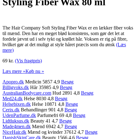
Styling Fiber Wax 80 ml
The Hair Company Soft Styling Fiber Wax er en lækker fiber voks
til mænd. Den har en meget blød konsistens, som gør det let at
fordele jævnt ud i selv tykt og krøllet hår. Voksen er rig på fibre,
hvilket gør at det muligt at style håret præcis som du ønsk
(Læs
mere)
69 kr.
(Vis fragtpris)
Læs mere »
Køb nu »
Apopro.dk
Medicin 5857 4,9
Besøg
Billigvoks.dk
Hår 35985 4,9
Besøg
AustralianBodycare.com
Hud 2891 4,8
Besøg
Med24.dk
Helse 8030 4,8
Besøg
Helsebixen.dk
Helse 10871 4,8
Besøg
Cerix.dk
Behandlinger 901 4,8
Besøg
UdenParfume.dk
Parfumefri 69 4,8
Besøg
Lidtluksus.dk
Beauty 41 4,7
Besøg
Made4men.dk
Mænd 6942 4,7
Besøg
NiceHair.dk
Mænd og kvinder 37612 4,7
Besøg
DanishSkinCare.dk
Beauty 1566 4,6
Besøg