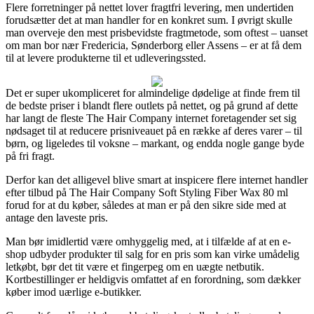
Flere forretninger på nettet lover fragtfri levering, men undertiden
forudsætter det at man handler for en konkret sum. I øvrigt skulle
man overveje den mest prisbevidste fragtmetode, som oftest – uanset
om man bor nær Fredericia, Sønderborg eller Assens – er at få dem
til at levere produkterne til et udleveringssted.
Det er super ukompliceret for almindelige dødelige at finde frem til
de bedste priser i blandt flere outlets på nettet, og på grund af dette
har langt de fleste The Hair Company internet foretagender set sig
nødsaget til at reducere prisniveauet på en række af deres varer – til
børn, og ligeledes til voksne – markant, og endda nogle gange byde
på fri fragt.
Derfor kan det alligevel blive smart at inspicere flere internet handler
efter tilbud på The Hair Company Soft Styling Fiber Wax 80 ml
forud for at du køber, således at man er på den sikre side med at
antage den laveste pris.
Man bør imidlertid være omhyggelig med, at i tilfælde af at en e-
shop udbyder produkter til salg for en pris som kan virke umådelig
letkøbt, bør det tit være et fingerpeg om en uægte netbutik.
Kortbestillinger er heldigvis omfattet af en forordning, som dækker
køber imod uærlige e-butikker.