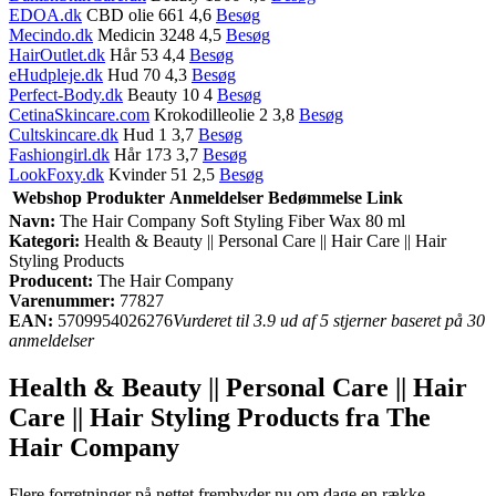
EDOA.dk
CBD olie 661 4,6
Besøg
Mecindo.dk
Medicin 3248 4,5
Besøg
HairOutlet.dk
Hår 53 4,4
Besøg
eHudpleje.dk
Hud 70 4,3
Besøg
Perfect-Body.dk
Beauty 10 4
Besøg
CetinaSkincare.com
Krokodilleolie 2 3,8
Besøg
Cultskincare.dk
Hud 1 3,7
Besøg
Fashiongirl.dk
Hår 173 3,7
Besøg
LookFoxy.dk
Kvinder 51 2,5
Besøg
Webshop
Produkter
Anmeldelser
Bedømmelse
Link
Navn:
The Hair Company Soft Styling Fiber Wax 80 ml
Kategori:
Health & Beauty || Personal Care || Hair Care || Hair
Styling Products
Producent:
The Hair Company
Varenummer:
77827
EAN:
5709954026276
Vurderet til 3.9 ud af 5 stjerner baseret på 30
anmeldelser
Health & Beauty || Personal Care || Hair
Care || Hair Styling Products fra The
Hair Company
Flere forretninger på nettet frembyder nu om dage en række