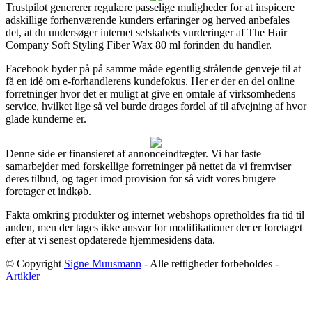
Trustpilot genererer regulære passelige muligheder for at inspicere
adskillige forhenværende kunders erfaringer og herved anbefales
det, at du undersøger internet selskabets vurderinger af The Hair
Company Soft Styling Fiber Wax 80 ml forinden du handler.
Facebook byder på på samme måde egentlig strålende genveje til at
få en idé om e-forhandlerens kundefokus. Her er der en del online
forretninger hvor det er muligt at give en omtale af virksomhedens
service, hvilket lige så vel burde drages fordel af til afvejning af hvor
glade kunderne er.
Denne side er finansieret af annonceindtægter. Vi har faste
samarbejder med forskellige forretninger på nettet da vi fremviser
deres tilbud, og tager imod provision for så vidt vores brugere
foretager et indkøb.
Fakta omkring produkter og internet webshops opretholdes fra tid til
anden, men der tages ikke ansvar for modifikationer der er foretaget
efter at vi senest opdaterede hjemmesidens data.
© Copyright
Signe Muusmann
- Alle rettigheder forbeholdes -
Artikler