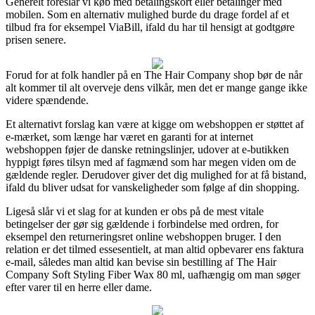
Generelt foreslår vi køb med betalingskort eller betalinger med
mobilen. Som en alternativ mulighed burde du drage fordel af et
tilbud fra for eksempel ViaBill, ifald du har til hensigt at godtgøre
prisen senere.
Forud for at folk handler på en The Hair Company shop bør de når
alt kommer til alt overveje dens vilkår, men det er mange gange ikke
videre spændende.
Et alternativt forslag kan være at kigge om webshoppen er støttet af
e-mærket, som længe har været en garanti for at internet
webshoppen føjer de danske retningslinjer, udover at e-butikken
hyppigt føres tilsyn med af fagmænd som har megen viden om de
gældende regler. Derudover giver det dig mulighed for at få bistand,
ifald du bliver udsat for vanskeligheder som følge af din shopping.
Ligeså slår vi et slag for at kunden er obs på de mest vitale
betingelser der gør sig gældende i forbindelse med ordren, for
eksempel den returneringsret online webshoppen bruger. I den
relation er det tilmed essesentielt, at man altid opbevarer ens faktura
e-mail, således man altid kan bevise sin bestilling af The Hair
Company Soft Styling Fiber Wax 80 ml, uafhængig om man søger
efter varer til en herre eller dame.