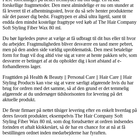
forskellige fragtmetoder. Den mest almindelige er nu om stunder at
få leveret til et afhentningssted, hvor du så selv henter produkterne
når det passer dig bedst. Fragttypen er altså ultra ligetil, samt tit
endda den mindst kostelige fragttype ved køb af The Hair Company
Soft Styling Fiber Wax 80 ml.
Du bør ligeledes prøve at vælge at få udbragt til dit hus eller til hvor
du arbejder. Fragtmuligheden bliver desværre en tand mere pebret,
men på den anden side vældig uproblematisk. Den mest betalelige
form for fragt vil dog altid vise sig at være at hente pakken selv, som
desværre er betinget af at du opholder dig i kort afstand af e-
forhandlerens lager.
Fragttiden på Health & Beauty || Personal Care || Hair Care || Hair
Styling Products kan vise sig at være særligt afgørende hvis du har
brug for ordren med det samme, så af den grund er det temmelig
afgørende at du undersøger tidshorisonten for levering på det
aktuelle produkt.
De fleste firmaer på nettet tilsiger levering efter en enkelt hverdag på
deres favorit produkter, eksempelvis The Hair Company Soft
Styling Fiber Wax 80 ml, som dog forudsætter at ordren indsendes
forinden et aftalt klokkeslæt, så de har en chance for at nå at få
bestillingen ordnet inden medarbejderne har fyraften.