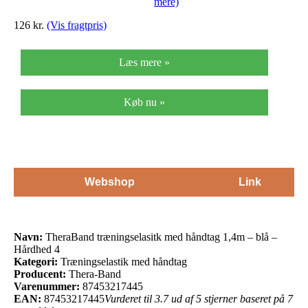
mere)
126 kr.
(Vis fragtpris)
Læs mere »
Køb nu »
Webshop
Link
Navn:
TheraBand træningselasitk med håndtag 1,4m – blå –
Hårdhed 4
Kategori:
Træningselastik med håndtag
Producent:
Thera-Band
Varenummer:
87453217445
EAN:
87453217445
Vurderet til 3.7 ud af 5 stjerner baseret på 7