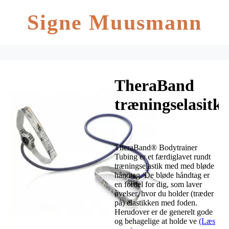
Signe Muusmann
TheraBand
træningselasitk
med håndtag
1,4m – blå –
TheraBand® Bodytrainer
Hårdhed 4
Tubing er et færdiglavet rundt
træningselastik med med bløde
håndtag. De bløde håndtag er
en fordel for dig, som laver
øvelser, hvor du holder (træder
på) elastikken med foden.
Herudover er de generelt gode
og behagelige at holde ve
(Læs