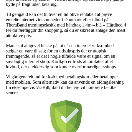
byde på fragt uden betaling.
Til gengæld kan det til hver en tid blive rentabelt at prøve
enkelte internet virksomheder i Danmark efter tilbud på
TheraBand træningselasitk med håndtag 1,4m – blå – Hårdhed 4
før du færdiggør din shopping, så du er sikret at antage den mest
attraktive pris.
Man skal alligevel huske på, at når en internet virksomhed
sælger en vare til salg for en udsalgspris der er utopisk
fremragende, så er det i nogle tilfælde være et signal om en
snydagtig internet shop. Kortkøb er trods alt omfattet af et
lovbud, der dækker dig som kunde overfor uærlige e-shops.
Vi går generelt ind for køb med betalingskort eller betalinger
med mobilen. Som alternativ kan du anvende en afdragsløsning
fra eksempelvis ViaBill, ifald du hellere vil honorere beløbet
senere.