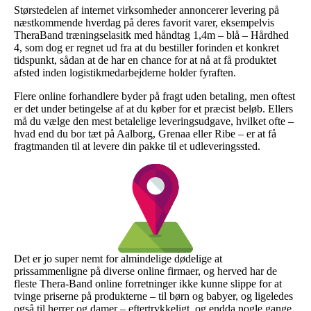
Størstedelen af internet virksomheder annoncerer levering på
næstkommende hverdag på deres favorit varer, eksempelvis
TheraBand træningselasitk med håndtag 1,4m – blå – Hårdhed
4, som dog er regnet ud fra at du bestiller forinden et konkret
tidspunkt, sådan at de har en chance for at nå at få produktet
afsted inden logistikmedarbejderne holder fyraften.
Flere online forhandlere byder på fragt uden betaling, men oftest
er det under betingelse af at du køber for et præcist beløb. Ellers
må du vælge den mest betalelige leveringsudgave, hvilket ofte –
hvad end du bor tæt på Aalborg, Grenaa eller Ribe – er at få
fragtmanden til at levere din pakke til et udleveringssted.
Det er jo super nemt for almindelige dødelige at
prissammenligne på diverse online firmaer, og herved har de
fleste Thera-Band online forretninger ikke kunne slippe for at
tvinge priserne på produkterne – til børn og babyer, og ligeledes
også til herrer og damer – eftertrykkeligt, og endda nogle gange