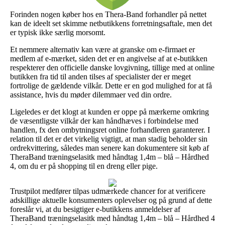
Forinden nogen køber hos en Thera-Band forhandler på nettet
kan de ideelt set skimme netbutikkens forretningsaftale, men det
er typisk ikke særlig morsomt.
Et nemmere alternativ kan være at granske om e-firmaet er
medlem af e-mærket, siden det er en angivelse af at e-butikken
respekterer den officielle danske lovgivning, tillige med at online
butikken fra tid til anden tilses af specialister der er meget
fortrolige de gældende vilkår. Dette er en god mulighed for at få
assistance, hvis du møder dilemmaer ved din ordre.
Ligeledes er det klogt at kunden er oppe på mærkerne omkring
de væsentligste vilkår der kan håndhæves i forbindelse med
handlen, fx den ombytningsret online forhandleren garanterer. I
relation til det er det virkelig vigtigt, at man stadig beholder sin
ordrekvittering, således man senere kan dokumentere sit køb af
TheraBand træningselasitk med håndtag 1,4m – blå – Hårdhed
4, om du er på shopping til en dreng eller pige.
Trustpilot medfører tilpas udmærkede chancer for at verificere
adskillige aktuelle konsumenters oplevelser og på grund af dette
foreslår vi, at du besigtiger e-butikkens anmeldelser af
TheraBand træningselasitk med håndtag 1,4m – blå – Hårdhed 4