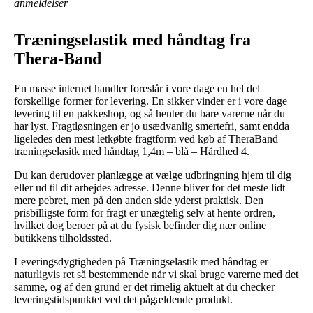
anmeldelser
Træningselastik med håndtag fra
Thera-Band
En masse internet handler foreslår i vore dage en hel del
forskellige former for levering. En sikker vinder er i vore dage
levering til en pakkeshop, og så henter du bare varerne når du
har lyst. Fragtløsningen er jo usædvanlig smertefri, samt endda
ligeledes den mest letkøbte fragtform ved køb af TheraBand
træningselasitk med håndtag 1,4m – blå – Hårdhed 4.
Du kan derudover planlægge at vælge udbringning hjem til dig
eller ud til dit arbejdes adresse. Denne bliver for det meste lidt
mere pebret, men på den anden side yderst praktisk. Den
prisbilligste form for fragt er unægtelig selv at hente ordren,
hvilket dog beroer på at du fysisk befinder dig nær online
butikkens tilholdssted.
Leveringsdygtigheden på Træningselastik med håndtag er
naturligvis ret så bestemmende når vi skal bruge varerne med det
samme, og af den grund er det rimelig aktuelt at du checker
leveringstidspunktet ved det pågældende produkt.