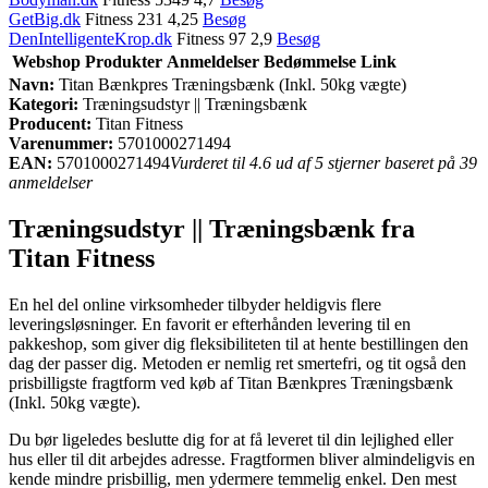
GetBig.dk
Fitness 231 4,25
Besøg
DenIntelligenteKrop.dk
Fitness 97 2,9
Besøg
Webshop
Produkter
Anmeldelser
Bedømmelse
Link
Navn:
Titan Bænkpres Træningsbænk (Inkl. 50kg vægte)
Kategori:
Træningsudstyr || Træningsbænk
Producent:
Titan Fitness
Varenummer:
5701000271494
EAN:
5701000271494
Vurderet til 4.6 ud af 5 stjerner baseret på 39
anmeldelser
Træningsudstyr || Træningsbænk fra
Titan Fitness
En hel del online virksomheder tilbyder heldigvis flere
leveringsløsninger. En favorit er efterhånden levering til en
pakkeshop, som giver dig fleksibiliteten til at hente bestillingen den
dag der passer dig. Metoden er nemlig ret smertefri, og tit også den
prisbilligste fragtform ved køb af Titan Bænkpres Træningsbænk
(Inkl. 50kg vægte).
Du bør ligeledes beslutte dig for at få leveret til din lejlighed eller
hus eller til dit arbejdes adresse. Fragtformen bliver almindeligvis en
kende mindre prisbillig, men ydermere temmelig enkel. Den mest