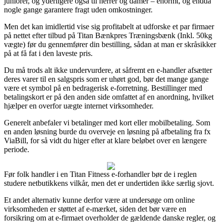
juniorer, og yderligere også til herrer og damer – enormt, og endda
nogle gange garantere fragt uden omkostninger.
Men det kan imidlertid vise sig profitabelt at udforske et par firmaer
på nettet efter tilbud på Titan Bænkpres Træningsbænk (Inkl. 50kg
vægte) før du gennemfører din bestilling, sådan at man er skråsikker
på at få fat i den laveste pris.
Du må trods alt ikke undervurdere, at såfremt en e-handler afsætter
deres varer til en salgspris som er uhørt god, bør det mange gange
være et symbol på en bedragerisk e-forretning. Bestillinger med
betalingskort er på den anden side omfattet af en anordning, hvilket
hjælper en overfor uægte internet virksomheder.
Generelt anbefaler vi betalinger med kort eller mobilbetaling. Som
en anden løsning burde du overveje en løsning på afbetaling fra fx
ViaBill, for så vidt du higer efter at klare beløbet over en længere
periode.
Før folk handler i en Titan Fitness e-forhandler bør de i reglen
studere netbutikkens vilkår, men det er undertiden ikke særlig sjovt.
Et andet alternativ kunne derfor være at undersøge om online
virksomheden er støttet af e-mærket, siden det bør være en
forsikring om at e-firmaet overholder de gældende danske regler, og