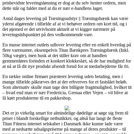
prisbevidste leveringsløsning er dog at du selv henter ordren, men
dette står og falder med at du er nær e-handlens lager.
Antal dages levering på Træningsudstyr || Træningsbænk kan være
yderst afgørende i tilfælde af at vi behøver ordren om kort tid, og i
det øjemed er det utvivlsomt aktuelt at vi kigger nærmere på
leveringstidspunktet på den vedkommende vare.
En masse internet outlets udlover levering efter en enkelt hverdag på
flere varenumre, eksempelvis Titan Bænkpres Træningsbænk (Inkl.
50kg vægte), men husk at det stiller krav om at handlen
gemmenføres forinden et konkret klokkeslæt, så de har mulighed for
at nå at få dit nye produkt afsendt forud for at medarbejderne får fri.
En række online firmaer præsterer levering uden betaling, men i
mange tilfælde påkræves det at der erhverves for et fastslået beløb.
Som alternativ skulle man tage den billigste fragtmulighed, hvilket tit
– hvad end man er nær Fredericia, Grenaa eller Vejen – vil blive at
få kørt produkterne til en pakkeshop.
Det er jo virkelig smart for almindelige dødelige at søge sig frem til
priser i blandt forskellige netbutikker, og altså har langt de fleste
Titan Fitness internet selskaber i Danmark ikke kunne lade være
med at nedsætte udsalgspriserne på mange af deres produkter – til