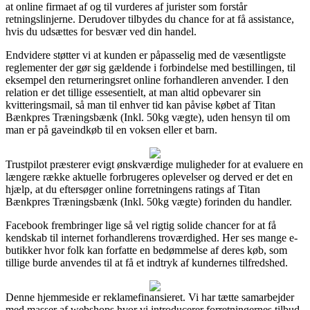
at online firmaet af og til vurderes af jurister som forstår
retningslinjerne. Derudover tilbydes du chance for at få assistance,
hvis du udsættes for besvær ved din handel.
Endvidere støtter vi at kunden er påpasselig med de væsentligste
reglementer der gør sig gældende i forbindelse med bestillingen, til
eksempel den returneringsret online forhandleren anvender. I den
relation er det tillige essesentielt, at man altid opbevarer sin
kvitteringsmail, så man til enhver tid kan påvise købet af Titan
Bænkpres Træningsbænk (Inkl. 50kg vægte), uden hensyn til om
man er på gaveindkøb til en voksen eller et barn.
Trustpilot præsterer evigt ønskværdige muligheder for at evaluere en
længere række aktuelle forbrugeres oplevelser og derved er det en
hjælp, at du eftersøger online forretningens ratings af Titan
Bænkpres Træningsbænk (Inkl. 50kg vægte) forinden du handler.
Facebook frembringer lige så vel rigtig solide chancer for at få
kendskab til internet forhandlerens troværdighed. Her ses mange e-
butikker hvor folk kan forfatte en bedømmelse af deres køb, som
tillige burde anvendes til at få et indtryk af kundernes tilfredshed.
Denne hjemmeside er reklamefinansieret. Vi har tætte samarbejder
med masser af webshops hvor vi introducerer forretningernes tilbud,