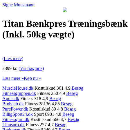
Signe Muusmann
Titan Bænkpres Træningsbænk
(Inkl. 50kg vægte)
(Læs mere)
2399 kr.
(Vis fragtpris)
Læs mere »
Køb nu »
MuscleHouse.dk
Kosttilskud 361 4,9
Besøg
Fitnessgruppen.dk
Fitness 250 4,9
Besøg
Apuls.dk
Fitness 318 4,9
Besøg
Bodylab.dk
Fitness 28136 4,85
Besøg
PurePower.dk
Kosttilskud 89 4,8
Besøg
BilligSport24.dk
Sport 6901 4,8
Besøg
Fitnessguru.dk
Kosttilskud 666 4,7
Besøg
Linuspro.dk
Fitness 257 4,7
Besøg
Bodyman.dk
Fitness 5349 4,7
Besøg