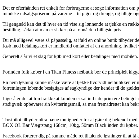
Det er efterhånden ret enkelt for forbrugerne at søge information om pr
mindske udsalgspriserne på varerne – til piger og drenge, og tillige og
Til gengæld kan det til hver en tid vise sig lønnende at tjekke en 
bestilling, sådan at man er sikker på at opnå den billigste pris.
Du må alligevel være så påpasselig, at ifald en online butik tilbyder 
Køb med betalingskort er imidlertid omfattet af en anordning, hvilket
Generelt slår vi et slag for køb med kort eller betalinger med mobilen.
Forinden folk køber i en Titan Fitness netbutik bør de principielt kig
En nem løsning kunne måske være at tjekke hvorvidt netbutikken er med
forretningen løbende besigtiges af sagkyndige der kender til de gælden
Ligeså er det at foretrække at kunden er sat ind i de primære betingel
stadigvæk opbevarer sin kvitteringsmail, så man fremadrettet kan b
Trustpilot tilbyder ultra pæne muligheder for at gøre dig bekendt med
BOX OL Bar Vægtstang 168cm, 10kg, 50mm Black inden du køber.
Facebook forærer dig på samme måde ret tiltalende løsninger til at få e