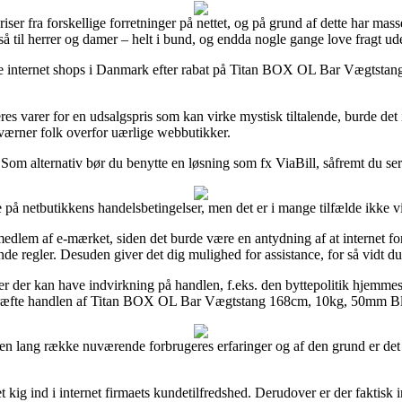
iser fra forskellige forretninger på nettet, og på grund af dette har mas
så til herrer og damer – helt i bund, og endda nogle gange love fragt ud
række internet shops i Danmark efter rabat på Titan BOX OL Bar Vægtst
deres varer for en udsalgspris som kan virke mystisk tiltalende, burde d
 værner folk overfor uærlige webbutikker.
 Som alternativ bør du benytte en løsning som fx ViaBill, såfremt du ser 
ge på netbutikkens handelsbetingelser, men det er i mange tilfælde ikke
lem af e-mærket, siden det burde være en antydning af at internet forr
de regler. Desuden giver det dig mulighed for assistance, for så vidt du
ser der kan have indvirkning på handlen, f.eks. den byttepolitik hjemmesi
ekræfte handlen af Titan BOX OL Bar Vægtstang 168cm, 10kg, 50mm Blac
 en lang række nuværende forbrugeres erfaringer og af den grund er det 
t kig ind i internet firmaets kundetilfredshed. Derudover er der faktisk