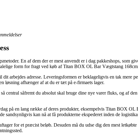
 anmeldelser
ess
smetoder. En af dem der er mest anvendt er i dag pakkeshops, som giver d
betalelige form for fragt ved køb af Titan BOX OL Bar Vægtstang 168c
r til dit arbejdes adresse. Leveringsformen er beklageligvis en tak mere 
den løsning afhænger af at du er tæt på e-firmaets lager.
 så central såfremt du absolut skal bruge dine nye varer fluks, og af de
rdag på en lang række af deres produkter, eksempelvis Titan BOX OL
t de sandsynligvis kan nå at få produkterne ekspederet inden de logistika
u aftager for et præcist beløb. Desuden må du udse dig den mest letkøbt
ntningssted.