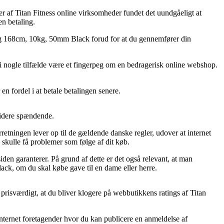
ser af Titan Fitness online virksomheder fundet det uundgåeligt at
en betaling.
ang 168cm, 10kg, 50mm Black forud for at du gennemfører din
et i nogle tilfælde være et fingerpeg om en bedragerisk online webshop.
en fordel i at betale betalingen senere.
 videre spændende.
etningen lever op til de gældende danske regler, udover at internet
 skulle få problemer som følge af dit køb.
den garanterer. På grund af dette er det også relevant, at man
k, om du skal købe gave til en dame eller herre.
prisværdigt, at du bliver klogere på webbutikkens ratings af Titan
 internet foretagender hvor du kan publicere en anmeldelse af