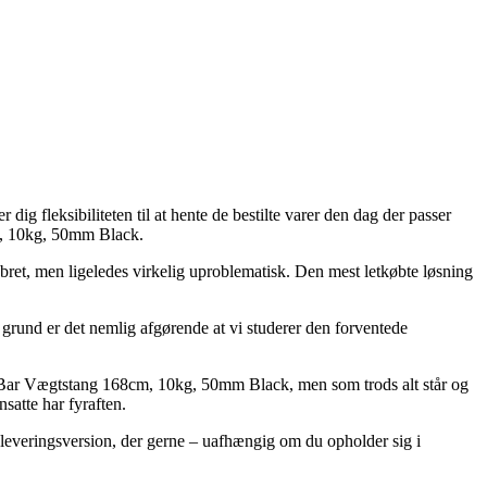
ig fleksibiliteten til at hente de bestilte varer den dag der passer
m, 10kg, 50mm Black.
pebret, men ligeledes virkelig uproblematisk. Den mest letkøbte løsning
n grund er det nemlig afgørende at vi studerer den forventede
 Bar Vægtstang 168cm, 10kg, 50mm Black, men som trods alt står og
nsatte har fyraften.
e leveringsversion, der gerne – uafhængig om du opholder sig i