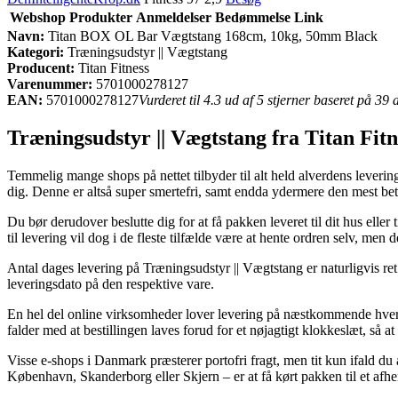
Webshop
Produkter
Anmeldelser
Bedømmelse
Link
Navn:
Titan BOX OL Bar Vægtstang 168cm, 10kg, 50mm Black
Kategori:
Træningsudstyr || Vægtstang
Producent:
Titan Fitness
Varenummer:
5701000278127
EAN:
5701000278127
Vurderet til 4.3 ud af 5 stjerner baseret på 39
Træningsudstyr || Vægtstang fra Titan Fitn
Temmelig mange shops på nettet tilbyder til alt held alverdens levering
dig. Denne er altså super smertefri, samt endda ydermere den mest 
Du bør derudover beslutte dig for at få pakken leveret til dit hus elle
til levering vil dog i de fleste tilfælde være at hente ordren selv, men 
Antal dages levering på Træningsudstyr || Vægtstang er naturligvis ret
leveringsdato på den respektive vare.
En hel del online virksomheder lover levering på næstkommende hve
falder med at bestillingen laves forud for et nøjagtigt klokkeslæt, så a
Visse e-shops i Danmark præsterer portofri fragt, men tit kun ifald d
København, Skanderborg eller Skjern – er at få kørt pakken til et afhe