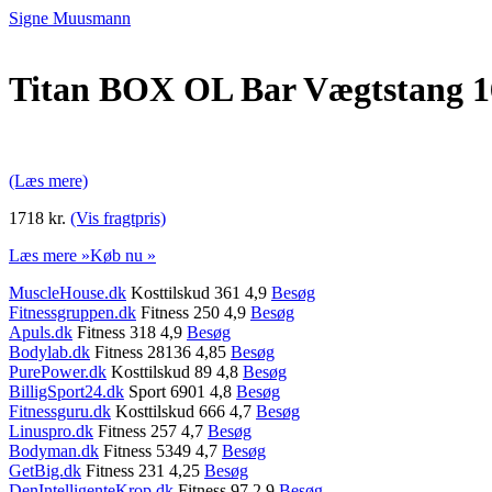
Signe Muusmann
Titan BOX OL Bar Vægtstang 1
(Læs mere)
1718 kr.
(Vis fragtpris)
Læs mere »
Køb nu »
MuscleHouse.dk
Kosttilskud 361 4,9
Besøg
Fitnessgruppen.dk
Fitness 250 4,9
Besøg
Apuls.dk
Fitness 318 4,9
Besøg
Bodylab.dk
Fitness 28136 4,85
Besøg
PurePower.dk
Kosttilskud 89 4,8
Besøg
BilligSport24.dk
Sport 6901 4,8
Besøg
Fitnessguru.dk
Kosttilskud 666 4,7
Besøg
Linuspro.dk
Fitness 257 4,7
Besøg
Bodyman.dk
Fitness 5349 4,7
Besøg
GetBig.dk
Fitness 231 4,25
Besøg
DenIntelligenteKrop.dk
Fitness 97 2,9
Besøg