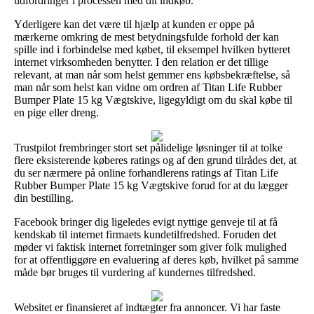
udfordringer i processen med dit indkøb.
Yderligere kan det være til hjælp at kunden er oppe på
mærkerne omkring de mest betydningsfulde forhold der kan
spille ind i forbindelse med købet, til eksempel hvilken bytteret
internet virksomheden benytter. I den relation er det tillige
relevant, at man når som helst gemmer ens købsbekræftelse, så
man når som helst kan vidne om ordren af Titan Life Rubber
Bumper Plate 15 kg Vægtskive, ligegyldigt om du skal købe til
en pige eller dreng.
Trustpilot frembringer stort set pålidelige løsninger til at tolke
flere eksisterende køberes ratings og af den grund tilrådes det, at
du ser nærmere på online forhandlerens ratings af Titan Life
Rubber Bumper Plate 15 kg Vægtskive forud for at du lægger
din bestilling.
Facebook bringer dig ligeledes evigt nyttige genveje til at få
kendskab til internet firmaets kundetilfredshed. Foruden det
møder vi faktisk internet forretninger som giver folk mulighed
for at offentliggøre en evaluering af deres køb, hvilket på samme
måde bør bruges til vurdering af kundernes tilfredshed.
Websitet er finansieret af indtægter fra annoncer. Vi har faste