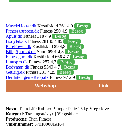
MuscleHouse.dk
Kosttilskud 361 4,9
Besøg
Fitnessgruppen.dk
Fitness 250 4,9
Besøg
Apuls.dk
Fitness 318 4,9
Besøg
Bodylab.dk
Fitness 28136 4,85
Besøg
PurePower.dk
Kosttilskud 89 4,8
Besøg
BilligSport24.dk
Sport 6901 4,8
Besøg
Fitnessguru.dk
Kosttilskud 666 4,7
Besøg
Linuspro.dk
Fitness 257 4,7
Besøg
Bodyman.dk
Fitness 5349 4,7
Besøg
GetBig.dk
Fitness 231 4,25
Besøg
DenIntelligenteKrop.dk
Fitness 97 2,9
Besøg
Webshop
Link
Navn:
Titan Life Rubber Bumper Plate 15 kg Vægtskive
Kategori:
Træningsudstyr || Vægtskiver
Producent:
Titan Fitness
Varenummer:
5701000019164