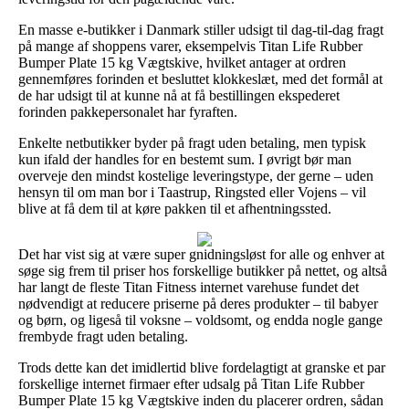
En masse e-butikker i Danmark stiller udsigt til dag-til-dag fragt
på mange af shoppens varer, eksempelvis Titan Life Rubber
Bumper Plate 15 kg Vægtskive, hvilket antager at ordren
gennemføres forinden et besluttet klokkeslæt, med det formål at
de har udsigt til at kunne nå at få bestillingen ekspederet
forinden pakkepersonalet har fyraften.
Enkelte netbutikker byder på fragt uden betaling, men typisk
kun ifald der handles for en bestemt sum. I øvrigt bør man
overveje den mindst kostelige leveringstype, der gerne – uden
hensyn til om man bor i Taastrup, Ringsted eller Vojens – vil
blive at få dem til at køre pakken til et afhentningssted.
Det har vist sig at være super gnidningsløst for alle og enhver at
søge sig frem til priser hos forskellige butikker på nettet, og altså
har langt de fleste Titan Fitness internet varehuse fundet det
nødvendigt at reducere priserne på deres produkter – til babyer
og børn, og ligeså til voksne – voldsomt, og endda nogle gange
frembyde fragt uden betaling.
Trods dette kan det imidlertid blive fordelagtigt at granske et par
forskellige internet firmaer efter udsalg på Titan Life Rubber
Bumper Plate 15 kg Vægtskive inden du placerer ordren, sådan