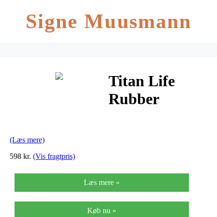
Signe Muusmann
Titan Life
Rubber
Bumper Plate
15 kg
(Læs mere)
Vægtskive
598 kr.
(Vis fragtpris)
Læs mere »
Køb nu »