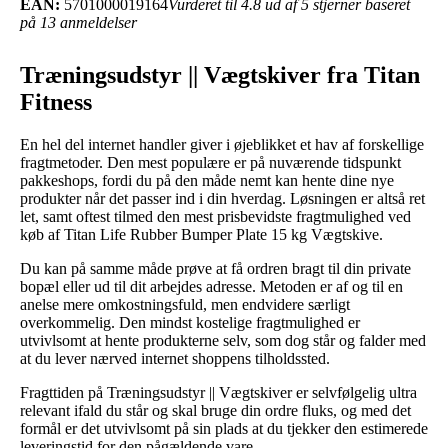
EAN:
5701000019164
Vurderet til 4.8 ud af 5 stjerner baseret
på 13 anmeldelser
Træningsudstyr || Vægtskiver fra Titan
Fitness
En hel del internet handler giver i øjeblikket et hav af forskellige
fragtmetoder. Den mest populære er på nuværende tidspunkt
pakkeshops, fordi du på den måde nemt kan hente dine nye
produkter når det passer ind i din hverdag. Løsningen er altså ret
let, samt oftest tilmed den mest prisbevidste fragtmulighed ved
køb af Titan Life Rubber Bumper Plate 15 kg Vægtskive.
Du kan på samme måde prøve at få ordren bragt til din private
bopæl eller ud til dit arbejdes adresse. Metoden er af og til en
anelse mere omkostningsfuld, men endvidere særligt
overkommelig. Den mindst kostelige fragtmulighed er
utvivlsomt at hente produkterne selv, som dog står og falder med
at du lever nærved internet shoppens tilholdssted.
Fragttiden på Træningsudstyr || Vægtskiver er selvfølgelig ultra
relevant ifald du står og skal bruge din ordre fluks, og med det
formål er det utvivlsomt på sin plads at du tjekker den estimerede
leveringstid for den pågældende vare.