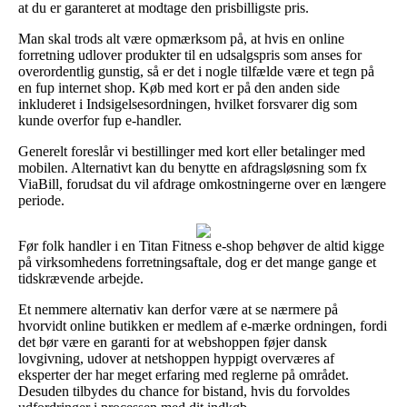
at du er garanteret at modtage den prisbilligste pris.
Man skal trods alt være opmærksom på, at hvis en online
forretning udlover produkter til en udsalgspris som anses for
overordentlig gunstig, så er det i nogle tilfælde være et tegn på
en fup internet shop. Køb med kort er på den anden side
inkluderet i Indsigelsesordningen, hvilket forsvarer dig som
kunde overfor fup e-handler.
Generelt foreslår vi bestillinger med kort eller betalinger med
mobilen. Alternativt kan du benytte en afdragsløsning som fx
ViaBill, forudsat du vil afdrage omkostningerne over en længere
periode.
Før folk handler i en Titan Fitness e-shop behøver de altid kigge
på virksomhedens forretningsaftale, dog er det mange gange et
tidskrævende arbejde.
Et nemmere alternativ kan derfor være at se nærmere på
hvorvidt online butikken er medlem af e-mærke ordningen, fordi
det bør være en garanti for at webshoppen føjer dansk
lovgivning, udover at netshoppen hyppigt overværes af
eksperter der har meget erfaring med reglerne på området.
Desuden tilbydes du chance for bistand, hvis du forvoldes