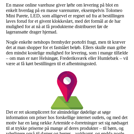
En masse online varehuse giver løfte om levering på blot en
enkelt hverdag på en masse varenumre, eksempelvis Tolomeo
Mini Parete, LED, som alligevel er regnet ud fra at bestillingen
laves forud for et givent klokkeslæt, med det formål at de har
mulighed for at nå at få produkterne distribueret før de
lageransatte drager hjemad.
Nogle enkelte netshops frembyder portofri fragt, men tit kræver
det at man shopper for et fastslået beløb. Ellers skulle man gribe
den mindst kostelige mulighed for levering, som i mange tilfælde
– om man er nær Helsingør, Frederiksværk eller Humlebæk – vil
være at få kørt bestillingen til et afhentningssted.
Det er ret ukompliceret for almindelige dødelige at søge
information om priser hos forskellige internet outlets, og med det
motiv har en lang række Artemide e-forretninger set sig nødsaget
til at trykke priserne på mange af deres produkter – til børn, og
yderligere også til damer og herrer – voldsomt, og endda nogle