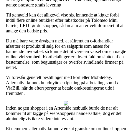
gange præstere gratis levering.
Til gengæld kan det alligevel vise sig lønnende at kigge forbi
indtil flere online butikker efter rabatkoder på Tolomeo Mini
Parete, LED før du shopper, sådan at man er velinformeret til at
antage den bedste pris.
Du må bare være årvågen med, at såfremt en e-forhandler
afsætter et produkt til salg for en salgspris som anses for
hamrende favorabel, så kunne det tit være en varsel om en uægte
online virksomhed. Kortbetalinger er i hvert fald omsluttet af en
bestemmelse, som begunstiger os overfor svindlende firmaer på
nettet.
Vi foreslår generelt bestillinger med kort eller MobilePay.
Alternativt kunne du udnytte en løsning på afbetaling som fx
ViaBill, når du efterspørger at betale omkostningerne ude i
fremtiden.
Inden nogen shopper i en Artemide netbutik burde de når alt
kommer til alt kigge på webshoppens handelsaftale, dog er det
almindeligvis ikke videre interessant.
Et nemmere alternativ kunne være at granske om online shoppen