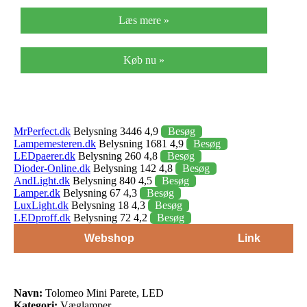
Læs mere »
Køb nu »
MrPerfect.dk
Belysning 3446 4,9
Besøg
Lampemesteren.dk
Belysning 1681 4,9
Besøg
LEDpaerer.dk
Belysning 260 4,8
Besøg
Dioder-Online.dk
Belysning 142 4,8
Besøg
AndLight.dk
Belysning 840 4,5
Besøg
Lamper.dk
Belysning 67 4,3
Besøg
LuxLight.dk
Belysning 18 4,3
Besøg
LEDproff.dk
Belysning 72 4,2
Besøg
Webshop
Link
Navn:
Tolomeo Mini Parete, LED
Kategori:
Væglamper