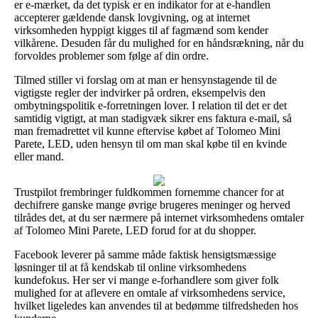
er e-mærket, da det typisk er en indikator for at e-handlen
accepterer gældende dansk lovgivning, og at internet
virksomheden hyppigt kigges til af fagmænd som kender
vilkårene. Desuden får du mulighed for en håndsrækning, når du
forvoldes problemer som følge af din ordre.
Tilmed stiller vi forslag om at man er hensynstagende til de
vigtigste regler der indvirker på ordren, eksempelvis den
ombytningspolitik e-forretningen lover. I relation til det er det
samtidig vigtigt, at man stadigvæk sikrer ens faktura e-mail, så
man fremadrettet vil kunne eftervise købet af Tolomeo Mini
Parete, LED, uden hensyn til om man skal købe til en kvinde
eller mand.
Trustpilot frembringer fuldkommen fornemme chancer for at
dechifrere ganske mange øvrige brugeres meninger og herved
tilrådes det, at du ser nærmere på internet virksomhedens omtaler
af Tolomeo Mini Parete, LED forud for at du shopper.
Facebook leverer på samme måde faktisk hensigtsmæssige
løsninger til at få kendskab til online virksomhedens
kundefokus. Her ser vi mange e-forhandlere som giver folk
mulighed for at aflevere en omtale af virksomhedens service,
hvilket ligeledes kan anvendes til at bedømme tilfredsheden hos