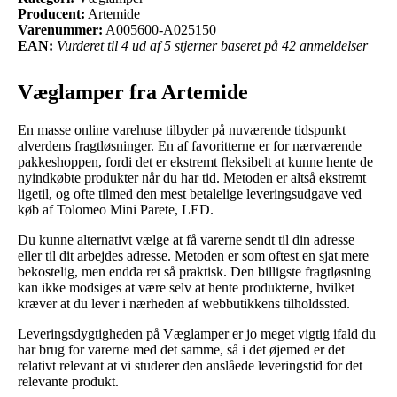
Producent:
Artemide
Varenummer:
A005600-A025150
EAN:
Vurderet til 4 ud af 5 stjerner baseret på 42 anmeldelser
Væglamper fra Artemide
En masse online varehuse tilbyder på nuværende tidspunkt
alverdens fragtløsninger. En af favoritterne er for nærværende
pakkeshoppen, fordi det er ekstremt fleksibelt at kunne hente de
nyindkøbte produkter når du har tid. Metoden er altså ekstremt
ligetil, og ofte tilmed den mest betalelige leveringsudgave ved
køb af Tolomeo Mini Parete, LED.
Du kunne alternativt vælge at få varerne sendt til din adresse
eller til dit arbejdes adresse. Metoden er som oftest en sjat mere
bekostelig, men endda ret så praktisk. Den billigste fragtløsning
kan ikke modsiges at være selv at hente produkterne, hvilket
kræver at du lever i nærheden af webbutikkens tilholdssted.
Leveringsdygtigheden på Væglamper er jo meget vigtig ifald du
har brug for varerne med det samme, så i det øjemed er det
relativt relevant at vi studerer den anslåede leveringstid for det
relevante produkt.