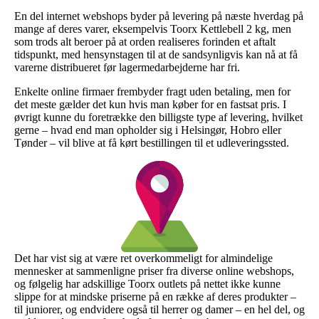
En del internet webshops byder på levering på næste hverdag på
mange af deres varer, eksempelvis Toorx Kettlebell 2 kg, men
som trods alt beroer på at orden realiseres forinden et aftalt
tidspunkt, med hensynstagen til at de sandsynligvis kan nå at få
varerne distribueret før lagermedarbejderne har fri.
Enkelte online firmaer frembyder fragt uden betaling, men for
det meste gælder det kun hvis man køber for en fastsat pris. I
øvrigt kunne du foretrække den billigste type af levering, hvilket
gerne – hvad end man opholder sig i Helsingør, Hobro eller
Tønder – vil blive at få kørt bestillingen til et udleveringssted.
Det har vist sig at være ret overkommeligt for almindelige
mennesker at sammenligne priser fra diverse online webshops,
og følgelig har adskillige Toorx outlets på nettet ikke kunne
slippe for at mindske priserne på en række af deres produkter –
til juniorer, og endvidere også til herrer og damer – en hel del, og