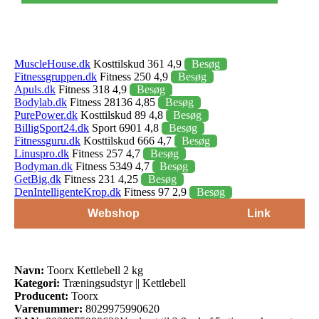
MuscleHouse.dk
Kosttilskud 361 4,9
Besøg
Fitnessgruppen.dk
Fitness 250 4,9
Besøg
Apuls.dk
Fitness 318 4,9
Besøg
Bodylab.dk
Fitness 28136 4,85
Besøg
PurePower.dk
Kosttilskud 89 4,8
Besøg
BilligSport24.dk
Sport 6901 4,8
Besøg
Fitnessguru.dk
Kosttilskud 666 4,7
Besøg
Linuspro.dk
Fitness 257 4,7
Besøg
Bodyman.dk
Fitness 5349 4,7
Besøg
GetBig.dk
Fitness 231 4,25
Besøg
DenIntelligenteKrop.dk
Fitness 97 2,9
Besøg
Webshop
Link
Navn:
Toorx Kettlebell 2 kg
Kategori:
Træningsudstyr || Kettlebell
Producent:
Toorx
Varenummer:
8029975990620