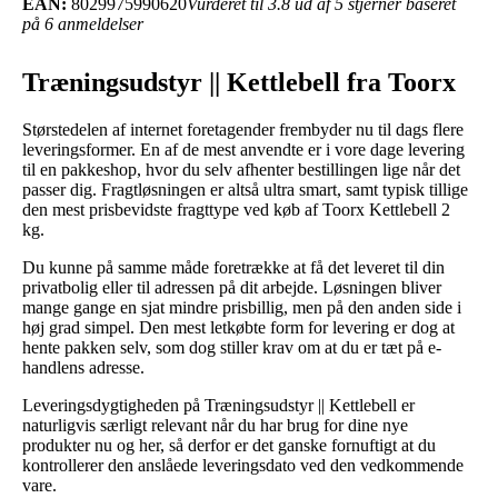
EAN:
8029975990620
Vurderet til 3.8 ud af 5 stjerner baseret
på 6 anmeldelser
Træningsudstyr || Kettlebell fra Toorx
Størstedelen af internet foretagender frembyder nu til dags flere
leveringsformer. En af de mest anvendte er i vore dage levering
til en pakkeshop, hvor du selv afhenter bestillingen lige når det
passer dig. Fragtløsningen er altså ultra smart, samt typisk tillige
den mest prisbevidste fragttype ved køb af Toorx Kettlebell 2
kg.
Du kunne på samme måde foretrække at få det leveret til din
privatbolig eller til adressen på dit arbejde. Løsningen bliver
mange gange en sjat mindre prisbillig, men på den anden side i
høj grad simpel. Den mest letkøbte form for levering er dog at
hente pakken selv, som dog stiller krav om at du er tæt på e-
handlens adresse.
Leveringsdygtigheden på Træningsudstyr || Kettlebell er
naturligvis særligt relevant når du har brug for dine nye
produkter nu og her, så derfor er det ganske fornuftigt at du
kontrollerer den anslåede leveringsdato ved den vedkommende
vare.