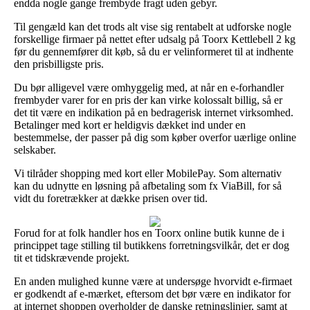
endda nogle gange frembyde fragt uden gebyr.
Til gengæld kan det trods alt vise sig rentabelt at udforske nogle
forskellige firmaer på nettet efter udsalg på Toorx Kettlebell 2 kg
før du gennemfører dit køb, så du er velinformeret til at indhente
den prisbilligste pris.
Du bør alligevel være omhyggelig med, at når en e-forhandler
frembyder varer for en pris der kan virke kolossalt billig, så er
det tit være en indikation på en bedragerisk internet virksomhed.
Betalinger med kort er heldigvis dækket ind under en
bestemmelse, der passer på dig som køber overfor uærlige online
selskaber.
Vi tilråder shopping med kort eller MobilePay. Som alternativ
kan du udnytte en løsning på afbetaling som fx ViaBill, for så
vidt du foretrækker at dække prisen over tid.
Forud for at folk handler hos en Toorx online butik kunne de i
princippet tage stilling til butikkens forretningsvilkår, det er dog
tit et tidskrævende projekt.
En anden mulighed kunne være at undersøge hvorvidt e-firmaet
er godkendt af e-mærket, eftersom det bør være en indikator for
at internet shoppen overholder de danske retningslinjer, samt at