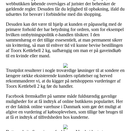
webbutikken løbende overvåges af jurister der behersker de
gældende regler. Desuden får du lejlighed til opbakning, ifald du
udsættes for besvær i forbindelse med din shopping.
Desuden kan det være til hjælp at kunden er påpasselig med de
primære forhold der har betydning for ordren, som for eksempel
hvilken ombytningspolitik e-handlen tilsikrer. I den
sammenhæng er det tillige essesentielt, at man permanent sikrer
sin kvittering, så man til enhver tid vil kunne bevise bestillingen
af Toorx Kettlebell 2 kg, uafhængig om man er på gaveindkøb
til en kvinde eller mand.
Trustpilot resulterer i nogle troværdige løsninger til at sondere en
længere række eksisterende kunders opfattelser og herved
rekommanderer vi, at du kigger på netshoppens vurderinger af
Toorx Kettlebell 2 kg før du handler.
Facebook fremskaffer på samme måde fuldstændig gavnlige
muligheder for at få indtryk af online butikkens popularitet. Her
er der faktisk online varehuse i Danmark som gør det muligt at
afgive en vurdering af købsoplevelsen, som tillige bør bruges til
at få et indtryk af tilfredsheden hos kunderne.