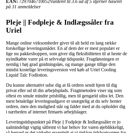
EAN:
7297046710052
Vurderet til 3.6 ud af 5 stjerner baseret
på 31 anmeldelser
Pleje || Fodpleje & Indlægssåler fra
Uriel
Mange online virksomheder giver til alt held en lang række
forskellige leveringsmåder. En af dem der er mest populær er
lige nu pakkeshoppen, som giver dig fleksibiliteten til at hente de
nyindkøbte varer på et selvvalgt tidspunkt. Fragtløsningen er
nemlig i høj grad gnidningsløs, og mange gange tillige den
mindst kostelige leveringsversion ved køb af Uriel Cooling
Liquid Talc Fodlotion.
Du kunne alternativt udse dig at få ordren sendt hjem til dig
privat eller ud til din arbejdsplads. Fragtmetoden viser sig som
oftest en smule mindre prisbillig, men til gengæld ultra let. Den
mest betalelige leveringsudgave er unægtelig at du selv henter
ordren, men den mulighed står og falder med at du opholder dig
i nærheden af internet firmaets arbejdslager.
Leveringstidspunktet på Pleje || Fodpleje & Indlægssåler er jo
ualmindeligt vigtig såfremt vi har behov for varen øjeblikkeligt,
så herved er det virkelig essentielt at vi tjekker tidshorisonten for