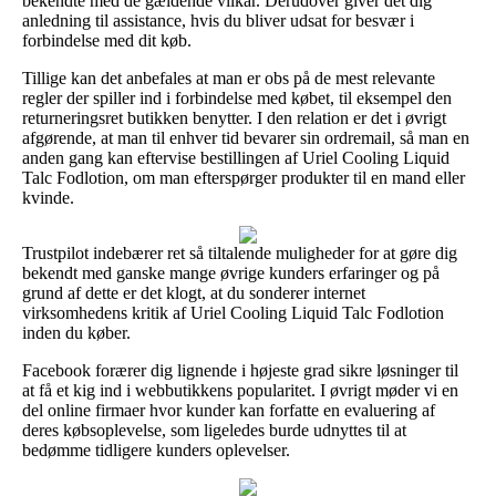
bekendte med de gældende vilkår. Derudover giver det dig
anledning til assistance, hvis du bliver udsat for besvær i
forbindelse med dit køb.
Tillige kan det anbefales at man er obs på de mest relevante
regler der spiller ind i forbindelse med købet, til eksempel den
returneringsret butikken benytter. I den relation er det i øvrigt
afgørende, at man til enhver tid bevarer sin ordremail, så man en
anden gang kan eftervise bestillingen af Uriel Cooling Liquid
Talc Fodlotion, om man efterspørger produkter til en mand eller
kvinde.
Trustpilot indebærer ret så tiltalende muligheder for at gøre dig
bekendt med ganske mange øvrige kunders erfaringer og på
grund af dette er det klogt, at du sonderer internet
virksomhedens kritik af Uriel Cooling Liquid Talc Fodlotion
inden du køber.
Facebook forærer dig lignende i højeste grad sikre løsninger til
at få et kig ind i webbutikkens popularitet. I øvrigt møder vi en
del online firmaer hvor kunder kan forfatte en evaluering af
deres købsoplevelse, som ligeledes burde udnyttes til at
bedømme tidligere kunders oplevelser.