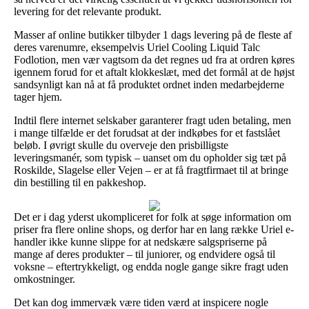
levering for det relevante produkt.
Masser af online butikker tilbyder 1 dags levering på de fleste af
deres varenumre, eksempelvis Uriel Cooling Liquid Talc
Fodlotion, men vær vagtsom da det regnes ud fra at ordren køres
igennem forud for et aftalt klokkeslæt, med det formål at de højst
sandsynligt kan nå at få produktet ordnet inden medarbejderne
tager hjem.
Indtil flere internet selskaber garanterer fragt uden betaling, men
i mange tilfælde er det forudsat at der indkøbes for et fastslået
beløb. I øvrigt skulle du overveje den prisbilligste
leveringsmanér, som typisk – uanset om du opholder sig tæt på
Roskilde, Slagelse eller Vejen – er at få fragtfirmaet til at bringe
din bestilling til en pakkeshop.
Det er i dag yderst ukompliceret for folk at søge information om
priser fra flere online shops, og derfor har en lang række Uriel e-
handler ikke kunne slippe for at nedskære salgspriserne på
mange af deres produkter – til juniorer, og endvidere også til
voksne – eftertrykkeligt, og endda nogle gange sikre fragt uden
omkostninger.
Det kan dog immervæk være tiden værd at inspicere nogle