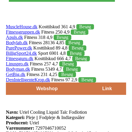
MuscleHouse.dk
Kosttilskud 361 4,9
Besøg
Fitnessgruppen.dk
Fitness 250 4,9
Besøg
Apuls.dk
Fitness 318 4,9
Besøg
Bodylab.dk
Fitness 28136 4,85
Besøg
PurePower.dk
Kosttilskud 89 4,8
Besøg
BilligSport24.dk
Sport 6901 4,8
Besøg
Fitnessguru.dk
Kosttilskud 666 4,7
Besøg
Linuspro.dk
Fitness 257 4,7
Besøg
Bodyman.dk
Fitness 5349 4,7
Besøg
GetBig.dk
Fitness 231 4,25
Besøg
DenIntelligenteKrop.dk
Fitness 97 2,9
Besøg
Webshop
Link
Navn:
Uriel Cooling Liquid Talc Fodlotion
Kategori:
Pleje || Fodpleje & Indlægssåler
Producent:
Uriel
Varenummer:
7297046710052